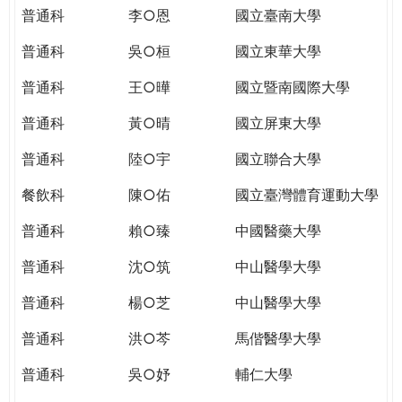
THE
普通科
李○恩
國立臺南大學
WORLD
TOMORROW
普通科
吳○桓
國立東華大學
PUTTING
普通科
王○曄
國立暨南國際大學
YOU
ON
普通科
黃○晴
國立屏東大學
THE
PATH
普通科
陸○宇
國立聯合大學
TO
餐飲科
陳○佑
國立臺灣體育運動大學
GLOBAL
CITIZENSHIP
普通科
賴○臻
中國醫藥大學
普通科
沈○筑
中山醫學大學
普通科
楊○芝
中山醫學大學
普通科
洪○芩
馬偕醫學大學
普通科
吳○妤
輔仁大學