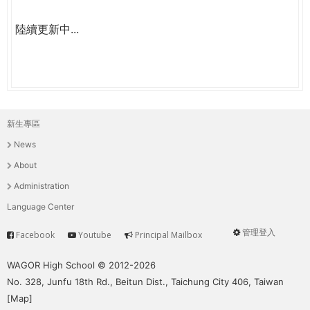
陸續更新中...
新生專區
主
News
選
About
單
Administration
Language Center
管理登入
Facebook
Youtube
Principal Mailbox
Service
User
menu
WAGOR High School © 2012-2026
No. 328, Junfu 18th Rd., Beitun Dist., Taichung City 406, Taiwan
[
Map
]