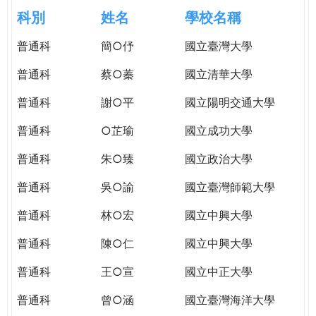
e
際
科別
姓名
學校名稱
葳
r
普通科
簡○伃
國立臺灣大學
格。
培
普通科
蔡○蓁
國立清華大學
e
養
具
普通科
謝○平
國立陽明交通大學
國
普通科
○芷瑜
國立成功大學
際
移
普通科
朱○臻
國立政治大學
動
力
普通科
吳○諭
國立臺灣師範大學
的
普通科
林○宏
國立中興大學
世
界
普通科
陳○仁
國立中興大學
公
民。
普通科
王○宣
國立中正大學
WAGOR
普通科
曾○涵
國立臺灣海洋大學
TODAY