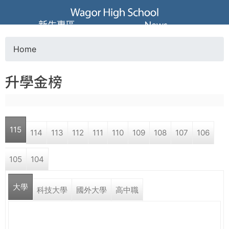
Jump to navigation
葳
新生專區
News
格
Home
Y
高
升學金榜
o
級
u
中
115
114
113
112
111
110
109
108
107
106
a
學
105
104
r
葳
大學
e
科技大學
國外大學
高中職
格
國
h
際．
國