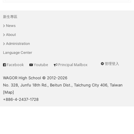
新生專區
主
News
選
About
單
Administration
Language Center
管理登入
Facebook
Youtube
Principal Mailbox
Service
User
menu
WAGOR High School © 2012-2026
No. 328, Junfu 18th Rd., Beitun Dist., Taichung City 406, Taiwan
[
Map
]
+886-4-2437-1728