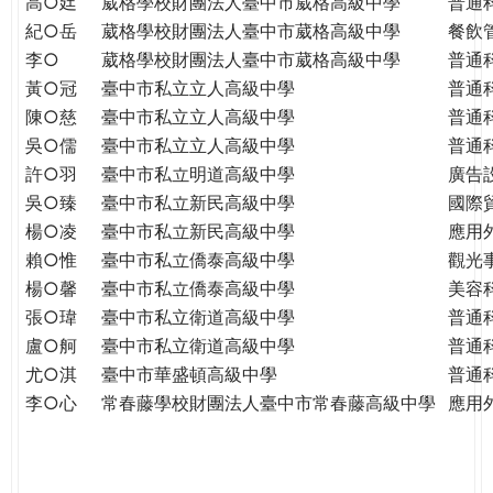
高○廷
葳格學校財團法人臺中市葳格高級中學
普通
紀○岳
葳格學校財團法人臺中市葳格高級中學
餐飲
李○
葳格學校財團法人臺中市葳格高級中學
普通
黃○冠
臺中市私立立人高級中學
普通
陳○慈
臺中市私立立人高級中學
普通
吳○儒
臺中市私立立人高級中學
普通
許○羽
臺中市私立明道高級中學
廣告
吳○臻
臺中市私立新民高級中學
國際
楊○凌
臺中市私立新民高級中學
應用
賴○惟
臺中市私立僑泰高級中學
觀光
楊○馨
臺中市私立僑泰高級中學
美容
張○瑋
臺中市私立衛道高級中學
普通
盧○舸
臺中市私立衛道高級中學
普通
尤○淇
臺中市華盛頓高級中學
普通
李○心
常春藤學校財團法人臺中市常春藤高級中學
應用