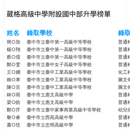
e
際
葳格高級中學附設國中部升學榜單
葳
r
格。
培
姓名
錄取學校
錄
e
養
具
簡○加
臺中市立臺中第一高級中等學校
普通
國
楊○翔
臺中市立臺中第一高級中等學校
普通
際
蔡○儒
臺中市立臺中第一高級中等學校
普通
移
鄭○雯
臺中市立臺中女子高級中等學校
普通
動
王○嫻
臺中市立臺中工業高級中等學校
化工
力
賴○聿
臺中市立臺中工業高級中等學校
圖文
的
陳○亘
臺中市立臺中工業高級中等學校
圖文
世
林○雨
臺中市立惠文高級中學
普通
界
梁○皓
臺中市立惠文高級中學
普通
公
鄭○芹
臺中市立臺中家事商業高級中等學校
幼兒
民。
黎○睿
臺中市立西苑高級中學
普通
WAGOR
TODAY
蕭○玟
臺中市立忠明高級中學
普通