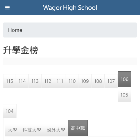
Jump to navigation
葳
格
Home
Y
高
升學金榜
o
級
u
中
106
115
114
113
112
111
110
109
108
107
a
學
105
r
葳
104
e
格
國
高中職
h
大學
科技大學
國外大學
際．
國