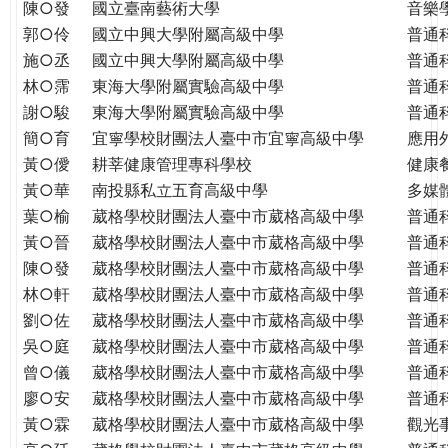
THE
陳○發
國立臺南藝術大學
音樂
WORLD
郭○伶
國立中興大學附屬高級中學
普通
TOMORROW
施○丞
國立中興大學附屬高級中學
普通
PUTTING
林○霈
東海大學附屬實驗高級中學
普通
YOU
謝○駿
東海大學附屬實驗高級中學
普通
ON
簡○育
宜寧學校財團法人臺中市宜寧高級中學
應用
THE
黃○僾
耕莘健康管理專科學校
健康
PATH
黃○華
南投縣私立五育高級中學
多媒
TO
葉○榆
葳格學校財團法人臺中市葳格高級中學
普通
GLOBAL
黃○晉
葳格學校財團法人臺中市葳格高級中學
普通
CITIZENSHIP
陳○發
葳格學校財團法人臺中市葳格高級中學
普通
林○軒
葳格學校財團法人臺中市葳格高級中學
普通
劉○佐
葳格學校財團法人臺中市葳格高級中學
普通
吳○庭
葳格學校財團法人臺中市葳格高級中學
普通
曾○儀
葳格學校財團法人臺中市葳格高級中學
普通
廖○安
葳格學校財團法人臺中市葳格高級中學
普通
黃○霖
葳格學校財團法人臺中市葳格高級中學
觀光