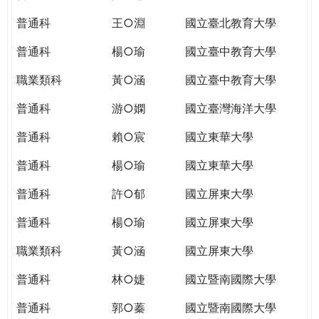
THE
WORLD
普通科
王○淵
國立臺北教育大學
TOMORROW
普通科
楊○瑜
國立臺中教育大學
PUTTING
YOU
職業類科
黃○涵
國立臺中教育大學
ON
THE
普通科
游○嫻
國立臺灣海洋大學
PATH
普通科
賴○宸
國立東華大學
TO
GLOBAL
普通科
楊○瑜
國立東華大學
CITIZENSHIP
普通科
許○郁
國立屏東大學
普通科
楊○瑜
國立屏東大學
職業類科
黃○涵
國立屏東大學
普通科
林○婕
國立暨南國際大學
普通科
郭○蓁
國立暨南國際大學