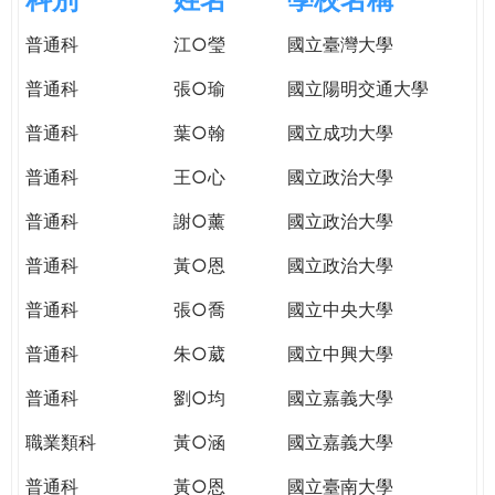
e
際
普通科
江○瑩
國立臺灣大學
葳
r
格。
普通科
張○瑜
國立陽明交通大學
培
e
養
普通科
葉○翰
國立成功大學
具
普通科
王○心
國立政治大學
國
際
普通科
謝○薰
國立政治大學
移
動
普通科
黃○恩
國立政治大學
力
普通科
張○喬
國立中央大學
的
世
普通科
朱○葳
國立中興大學
界
公
普通科
劉○均
國立嘉義大學
民。
職業類科
黃○涵
國立嘉義大學
WAGOR
TODAY
普通科
黃○恩
國立臺南大學