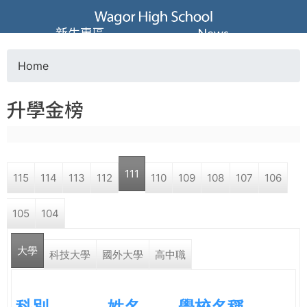
Jump to navigation
葳
新生專區
News
格
Home
Y
高
升學金榜
o
級
u
中
111
115
114
113
112
110
109
108
107
106
a
學
105
104
r
葳
大學
e
科技大學
國外大學
高中職
格
國
h
際．
科別
姓名
學校名稱
國