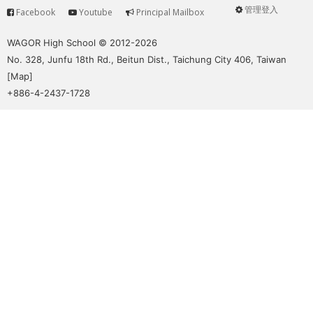
管理登入
Facebook
Youtube
Principal Mailbox
Service
User
menu
WAGOR High School © 2012-2026
No. 328, Junfu 18th Rd., Beitun Dist., Taichung City 406, Taiwan
[
Map
]
+886-4-2437-1728