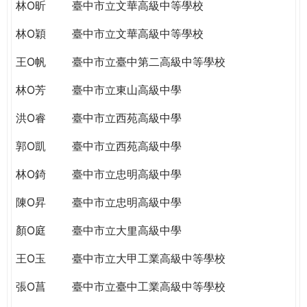
THE
林O昕
臺中市立文華高級中等學校
WORLD
林O穎
臺中市立文華高級中等學校
TOMORROW
PUTTING
王O帆
臺中市立臺中第二高級中等學校
YOU
ON
林O芳
臺中市立東山高級中學
THE
洪O睿
臺中市立西苑高級中學
PATH
TO
郭O凱
臺中市立西苑高級中學
GLOBAL
CITIZENSHIP
林O錡
臺中市立忠明高級中學
陳O昇
臺中市立忠明高級中學
顏O庭
臺中市立大里高級中學
王O玉
臺中市立大甲工業高級中等學校
張O菖
臺中市立臺中工業高級中等學校