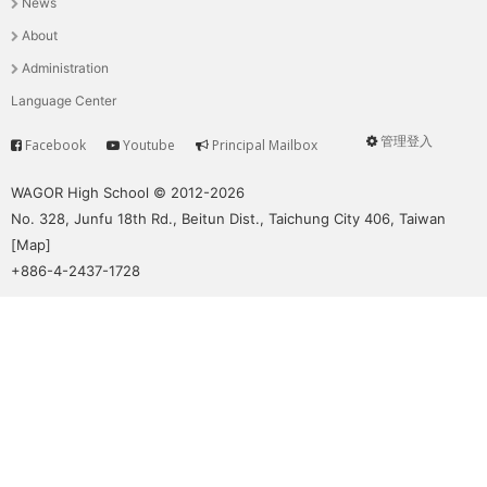
News
選
About
單
Administration
Language Center
管理登入
Facebook
Youtube
Principal Mailbox
Service
User
menu
WAGOR High School © 2012-2026
No. 328, Junfu 18th Rd., Beitun Dist., Taichung City 406, Taiwan
[
Map
]
+886-4-2437-1728