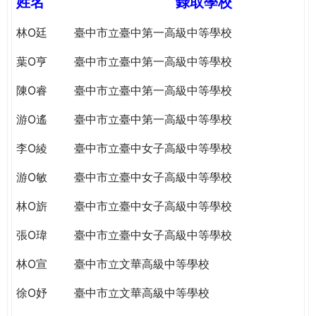
姓名
錄取學校
e
際
葳
林O廷
臺中市立臺中第一高級中等學校
r
格。
葉O亨
臺中市立臺中第一高級中等學校
培
e
養
陳O睿
臺中市立臺中第一高級中等學校
具
國
游O遙
臺中市立臺中第一高級中等學校
際
李O綾
臺中市立臺中女子高級中等學校
移
動
游O敏
臺中市立臺中女子高級中等學校
力
的
林O旂
臺中市立臺中女子高級中等學校
世
界
張O瑋
臺中市立臺中女子高級中等學校
公
林O宣
臺中市立文華高級中等學校
民。
WAGOR
徐O妤
臺中市立文華高級中等學校
TODAY