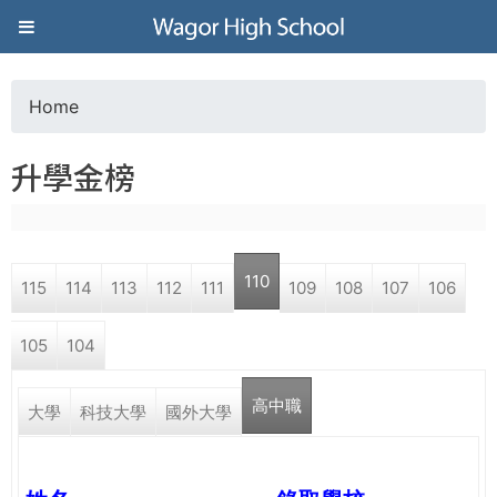
Jump to navigation
葳
格
Home
Y
高
升學金榜
o
級
u
中
110
115
114
113
112
111
109
108
107
106
a
學
105
104
r
葳
高中職
e
大學
科技大學
國外大學
格
國
h
際．
國