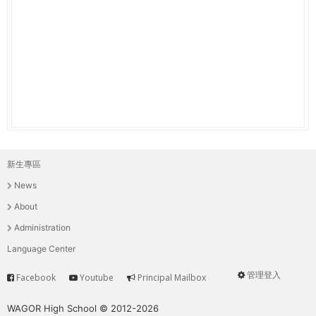
THE
WORLD
TOMORROW
PUTTING
YOU
ON
THE
PATH
TO
GLOBAL
新生專區
主
CITIZENSHIP
News
選
About
單
Administration
Language Center
管理登入
Facebook
Youtube
Principal Mailbox
Service
User
menu
WAGOR High School © 2012-2026