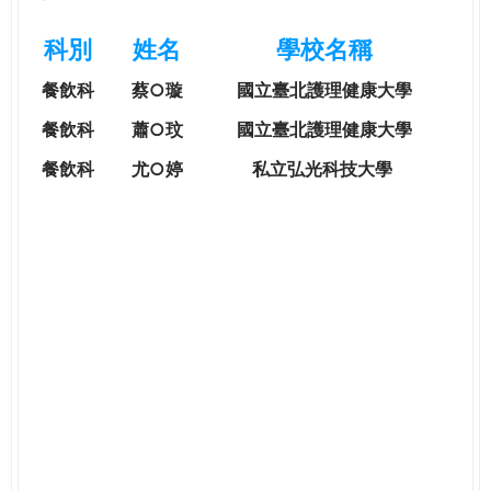
e
際
科別
姓名
學校名稱
葳
r
格。
餐飲科
蔡○璇
國立臺北護理健康大學
培
e
養
餐飲科
蕭○玟
國立臺北護理健康大學
具
餐飲科
尤○婷
私立弘光科技大學
國
際
移
動
力
的
世
界
公
民。
WAGOR
TODAY