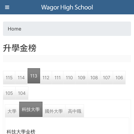
Jump to navigation
葳
格
Home
Y
高
升學金榜
o
級
u
中
113
115
114
112
111
110
109
108
107
106
a
學
105
104
r
葳
科技大學
e
大學
國外大學
高中職
格
國
h
際．
科技大學金榜
國