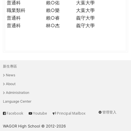
普通科
賴○佑
大葉大學
職業類科
賴○樂
大葉大學
普通科
賴○睿
義守大學
普通科
林○杰
義守大學
新生專區
主
News
選
About
單
Administration
Language Center
管理登入
Facebook
Youtube
Principal Mailbox
Service
User
menu
WAGOR High School © 2012-2026