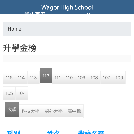
Jump to navigation
葳
新生專區
News
格
Home
Y
高
升學金榜
o
級
u
中
112
115
114
113
111
110
109
108
107
106
a
學
105
104
r
葳
大學
e
科技大學
國外大學
高中職
格
國
h
際．
科別
姓名
學校名稱
國