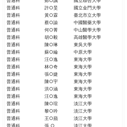
普通科
鄭○誠
國立聯合大學
THE
普通科
許○旻
國立金門大學
WORLD
TOMORROW
普通科
黃○霖
臺北市立大學
PUTTING
普通科
蔡○諭
中國醫藥大學
YOU
普通科
何○菁
中山醫學大學
ON
普通科
胡○毅
高雄醫學大學
THE
普通科
陳○琳
東吳大學
PATH
普通科
蘇○綸
中原大學
TO
普通科
汪○逸
東海大學
GLOBAL
普通科
林○奇
東海大學
CITIZENSHIP
普通科
張○婕
東海大學
普通科
陳○宇
東海大學
普通科
洪○涵
東海大學
普通科
汪○逸
東海大學
普通科
陳○瑄
淡江大學
普通科
黎○吟
淡江大學
普通科
王○蘋
淡江大學
普通科
張 ○
淡江大學