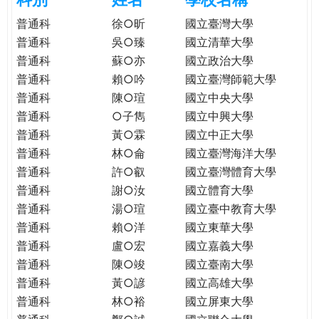
e
際
普通科
徐○昕
國立臺灣大學
葳
普通科
吳○臻
國立清華大學
r
格。
普通科
蘇○亦
國立政治大學
培
普通科
賴○吟
國立臺灣師範大學
e
養
普通科
陳○瑄
國立中央大學
具
普通科
○子雋
國立中興大學
國
際
普通科
黃○霖
國立中正大學
移
普通科
林○侖
國立臺灣海洋大學
動
普通科
許○叡
國立臺灣體育大學
力
普通科
謝○汝
國立體育大學
的
普通科
湯○瑄
國立臺中教育大學
世
普通科
賴○洋
國立東華大學
界
普通科
盧○宏
國立嘉義大學
公
普通科
陳○竣
國立臺南大學
民。
普通科
黃○諺
國立高雄大學
WAGOR
普通科
林○裕
國立屏東大學
TODAY