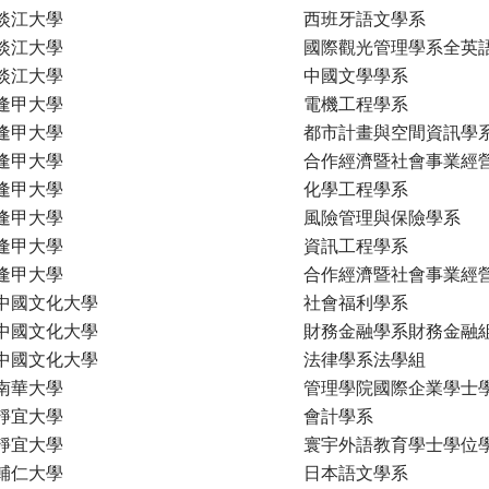
淡江大學
西班牙語文學系
淡江大學
國際觀光管理學系全英
淡江大學
中國文學學系
逢甲大學
電機工程學系
逢甲大學
都市計畫與空間資訊學
逢甲大學
合作經濟暨社會事業經
逢甲大學
化學工程學系
逢甲大學
風險管理與保險學系
逢甲大學
資訊工程學系
逢甲大學
合作經濟暨社會事業經
中國文化大學
社會福利學系
中國文化大學
財務金融學系財務金融
中國文化大學
法律學系法學組
南華大學
管理學院國際企業學士
靜宜大學
會計學系
靜宜大學
寰宇外語教育學士學位
輔仁大學
日本語文學系