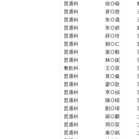
普通科
徐○喻
普通科
黃○慈
普通科
朱○晟
普通科
朱○妍
普通科
薛○玲
普通科
賴○仁
普通科
葉○毅
普通科
林○妮
餐飲科
王○原
普通科
黃○鑫
普通科
廖○歆
普通科
李○禎
普通科
陳○晴
普通科
劉○瑋
普通科
羅○麟
普通科
周○宸
普通科
秦○銘