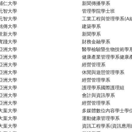
輔仁大學
新聞傳播學系
元智大學
管理學院學士班
元智大學
工業工程與管理學系(A組
銘傳大學
建築學系
世新大學
新聞學系
實踐大學
財務金融學系
亞洲大學
醫學檢驗暨生物技術學
亞洲大學
健康產業管理學系健康
亞洲大學
經營管理系
亞洲大學
休閒與遊憩管理學系
亞洲大學
經營管理學系
亞洲大學
護理學系國際護理組
亞洲大學
會計與資訊學系
亞洲大學
經營管理學系
大葉大學
多媒體數位內容學士學位
大葉大學
運動健康管理學系
大葉大學
資訊工程學系(資訊應用