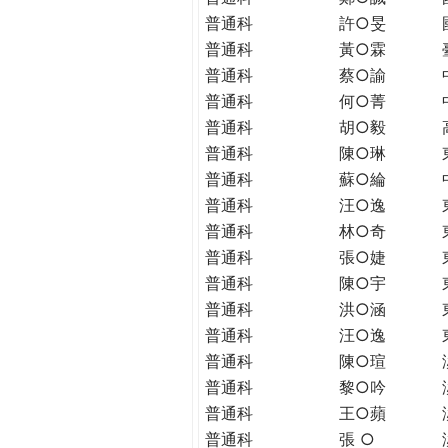
THE
普通科
許○旻
WORLD
普通科
黃○霖
TOMORROW
普通科
蔡○諭
PUTTING
YOU
普通科
何○菁
ON
普通科
胡○毅
THE
普通科
陳○琳
PATH
普通科
蘇○綸
TO
普通科
汪○逸
GLOBAL
普通科
林○奇
CITIZENSHIP
普通科
張○婕
普通科
陳○宇
普通科
洪○涵
普通科
汪○逸
普通科
陳○瑄
普通科
黎○吟
普通科
王○蘋
普通科
張 ○