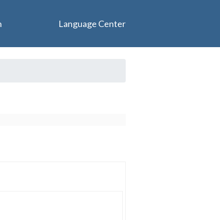
n
Language Center