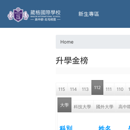
葳
新生專區
格
高
Home
Y
級
升學金榜
o
中
u
學
112
115
114
113
111
110
a
葳
大學
r
科技大學
國外大學
高中
格
國
e
際．
科別
姓名
國