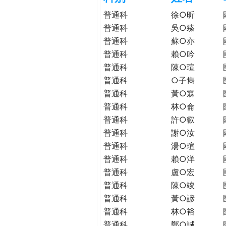
h
際
普通科
徐○昕
葳
普通科
吳○臻
e
格。
普通科
蘇○亦
培
普通科
賴○吟
r
養
普通科
陳○瑄
具
普通科
○子雋
e
國
普通科
黃○霖
際
普通科
林○侖
移
動
普通科
許○叡
力
普通科
謝○汝
的
普通科
湯○瑄
世
普通科
賴○洋
界
普通科
盧○宏
公
普通科
陳○竣
民。
普通科
黃○諺
WAGOR
普通科
林○裕
TODAY
普通科
鄭○誠