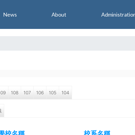
Jump to navigation
News
About
Administratio
109
108
107
106
105
104
職
學校名稱
校系名稱