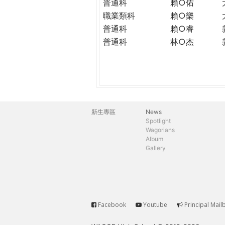
普通科
賴○佑
職業類科
賴○樂
普通科
賴○睿
普通科
林○杰
新生專區
News
主
Spotlight
Wagorians
選
Album
Gallery
單
Facebook
Youtube
Principal Mail
Service