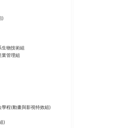
)
系生物技術組
產業管理組
學程(動畫與影視特效組)
組)