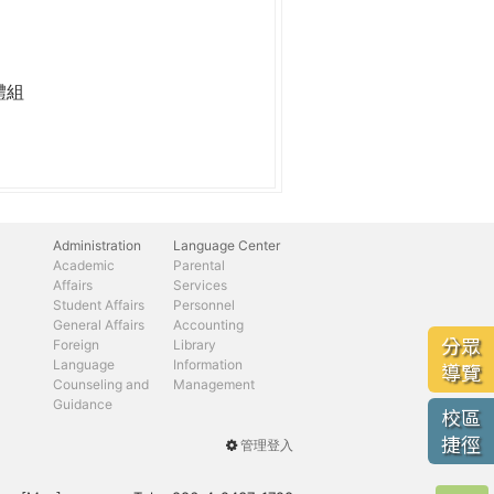
體組
Administration
Language Center
Academic
Parental
Affairs
Services
Student Affairs
Personnel
General Affairs
Accounting
分眾
Foreign
Library
Language
Information
導覽
Counseling and
Management
Guidance
校區
捷徑
管理登入
User