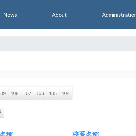
Jump to navigation
News
About
Administratio
109
108
107
106
105
104
職
名稱
校系名稱