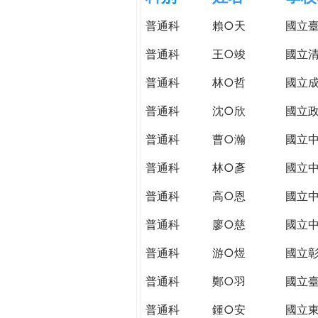
h
際
普通科
賴○天
國立
葳
e
格。
普通科
王○竣
國立
培
r
普通科
林○哲
國立
養
具
普通科
沈○欣
國立
e
國
際
普通科
曹○瀚
國立
移
普通科
林○彥
國立
動
力
普通科
高○恩
國立
的
世
普通科
廖○慈
國立
界
普通科
游○煜
國立
公
民。
普通科
鄭○羽
國立
WAGOR
TODAY
普通科
鍾○安
國立