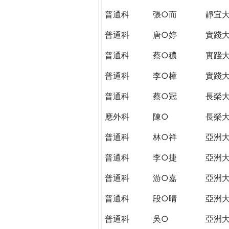
普通科
張○而
靜宜
普通科
唐○婷
實踐
普通科
蔡○穠
實踐
普通科
李○樟
實踐
普通科
蔡○冠
長榮
應外科
陳○
長榮
普通科
林○祥
亞洲
普通科
李○捷
亞洲
普通科
游○嘉
亞洲
普通科
段○晴
亞洲
普通科
吳○
亞洲