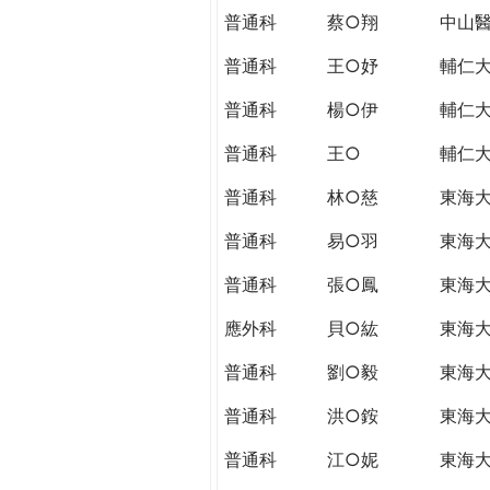
普通科
蔡○翔
中山
普通科
王○妤
輔仁
普通科
楊○伊
輔仁
普通科
王○
輔仁
普通科
林○慈
東海
普通科
易○羽
東海
普通科
張○鳳
東海
應外科
貝○紘
東海
普通科
劉○毅
東海
普通科
洪○銨
東海
普通科
江○妮
東海