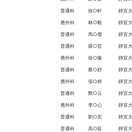
普通科
徐○軒
靜宜
應外科
林○毅
靜宜
普通科
馬○傑
靜宜
普通科
羅○芸
靜宜
應外科
徐○隆
靜宜
普通科
蔡○妤
靜宜
應外科
張○婷
靜宜
普通科
鄭○云
靜宜
應外科
李○心
靜宜
普通科
劉○宏
靜宜
普通科
高○廷
靜宜