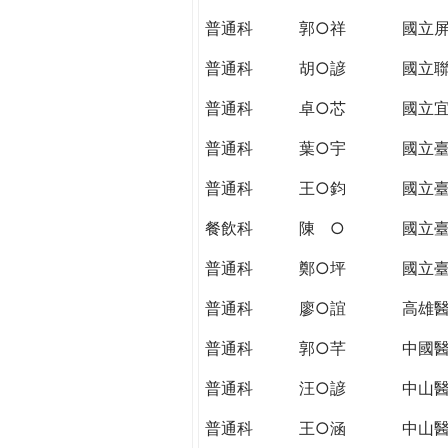
THE
普通科
郭○祥
國立
WORLD
TOMORROW
普通科
胡○諺
國立
PUTTING
YOU
普通科
卓○芯
國立
ON
普通科
葉○宇
國立
THE
PATH
普通科
王○鈞
國立
TO
GLOBAL
餐飲科
陳 ○
國立
CITIZENSHIP
普通科
鄭○坪
國立
普通科
廖○誼
高雄
普通科
郭○芊
中國
普通科
汪○諺
中山
普通科
王○涵
中山