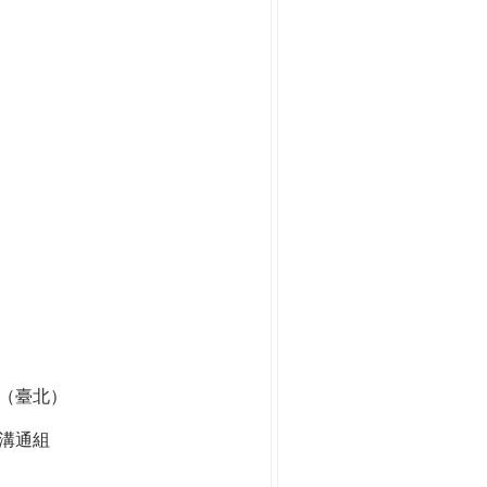
組（臺北）
溝通組