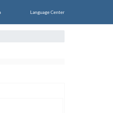
n
Language Center