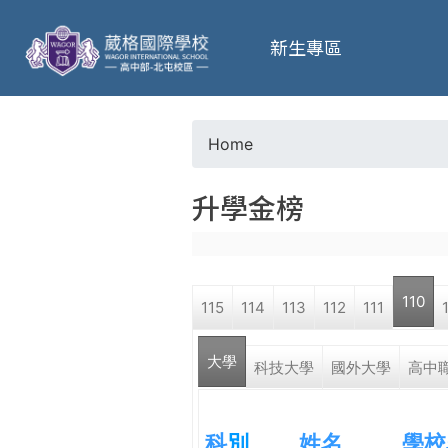
葳
新生專區
格
高
Home
Y
級
升學金榜
o
中
u
學
110
115
114
113
112
111
a
葳
大學
r
科技大學
國外大學
高中
格
國
e
際．
科
別
姓名
學校
國