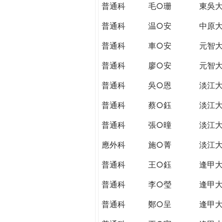
普通科
毛○珊
東吳
普通科
温○安
中原
普通科
車○安
元智
普通科
廖○安
元智
普通科
吳○恩
淡江
普通科
蔡○鈺
淡江
普通科
張○曈
淡江
應外科
施○菁
淡江
普通科
王○鈺
逢甲
普通科
李○瑩
逢甲
普通科
鄭○呈
逢甲