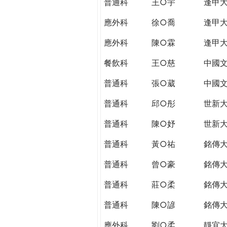
普通科
王○宇
逢甲
應外科
徐○喬
逢甲
應外科
陳○霖
逢甲
餐飲科
王○慈
中國
普通科
張○葳
中國
普通科
邱○彤
世新
普通科
陳○妤
世新
普通科
黃○祐
銘傳
普通科
曾○豪
銘傳
普通科
莊○柔
銘傳
普通科
陳○諺
銘傳
應外科
劉○柔
靜宜