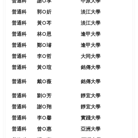
普通科
謝○享
中原大學
普通科
郭○妡
淡江大學
普通科
黃○芩
淡江大學
普通科
林○恩
逢甲大學
普通科
鄭○璿
逢甲大學
普通科
李○哲
大同大學
普通科
黃○瑄
銘傳大學
普通科
戴○薇
銘傳大學
普通科
劉○芳
靜宜大學
普通科
謝○翔
靜宜大學
普通科
李○馨
實踐大學
普通科
曾○惠
亞洲大學