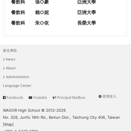
餐飲科
張○豪
亞洲大學
餐飲科
賴○妮
亞洲大學
餐飲科
朱○依
長榮大學
新生專區
主
News
選
About
單
Administration
Language Center
管理登入
Facebook
Youtube
Principal Mailbox
Service
User
menu
WAGOR High School © 2012-2026
No. 328, Junfu 18th Rd., Beitun Dist., Taichung City 406, Taiwan
[
Map
]