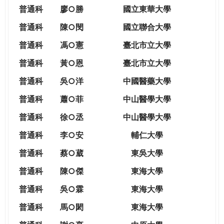
THE
普通科
廖○勝
國立東華大學
WORLD
TOMORROW
普通科
陳○閔
國立聯合大學
PUTTING
普通科
馮○憲
臺北市立大學
YOU
ON
普通科
黃○恩
臺北市立大學
THE
普
通科
吳○洋
中國醫藥大學
PATH
TO
普通科
蕭○菲
中山醫學大學
GLOBAL
普通科
徐○丞
中山醫學大學
CITIZENSHIP
普通科
李○安
輔仁大學
普通科
蔡○葳
東吳大學
普通科
陳○傑
東海大學
普通科
吳○霖
東海大學
普通科
馬○閎
東海大學