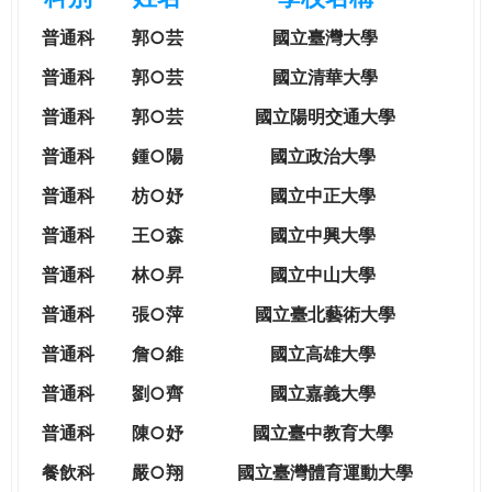
e
際
普通科
郭○芸
國立臺灣大學
葳
r
格。
普通科
郭○芸
國立清華大學
培
普通科
郭○芸
國立陽明交通大學
e
養
具
普通科
鍾○陽
國立政治大學
國
普通科
枋○妤
國立中正大學
際
移
普通科
王○森
國立中興大學
動
普通科
林○昇
國立中山大學
力
的
普通科
張○萍
國立臺北藝術大學
世
普通科
詹○維
國立高雄大學
界
公
普通科
劉○齊
國立嘉義大學
民。
普通科
陳○妤
國立臺中教育大學
WAGOR
TODAY
餐飲科
嚴○翔
國立
臺灣體育運動大學