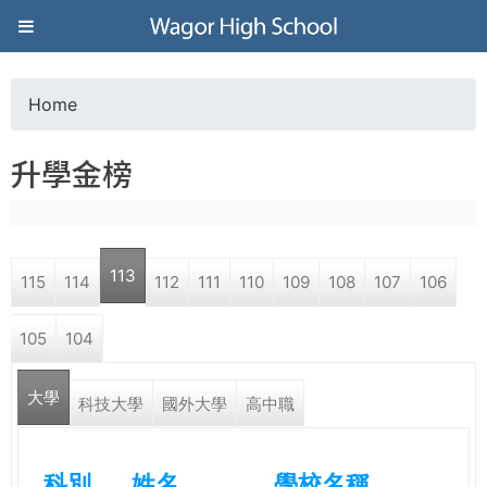
Jump to navigation
葳
格
Home
Y
高
升學金榜
o
級
u
中
113
115
114
112
111
110
109
108
107
106
a
學
105
104
r
葳
大學
e
科技大學
國外大學
高中職
格
國
h
際．
科別
姓名
學校名稱
國