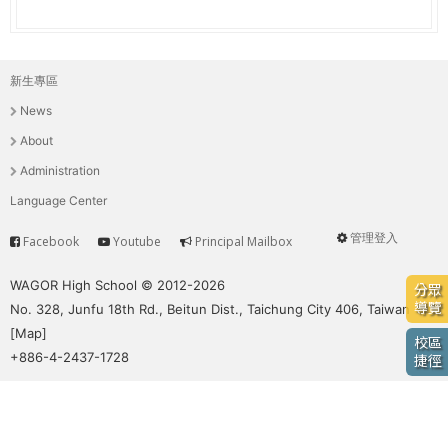
e
際
葳
r
格。
新生專區
主
培
e
News
養
選
具
About
國
單
Administration
際
Language Center
移
動
管理登入
Facebook
Youtube
Principal Mailbox
Service
User
力
的
menu
WAGOR High School © 2012-2026
分眾
世
導覽
No. 328, Junfu 18th Rd., Beitun Dist., Taichung City 406, Taiwan
界
[
Map
]
校區
公
+886-4-2437-1728
捷徑
民。
WAGOR
TODAY