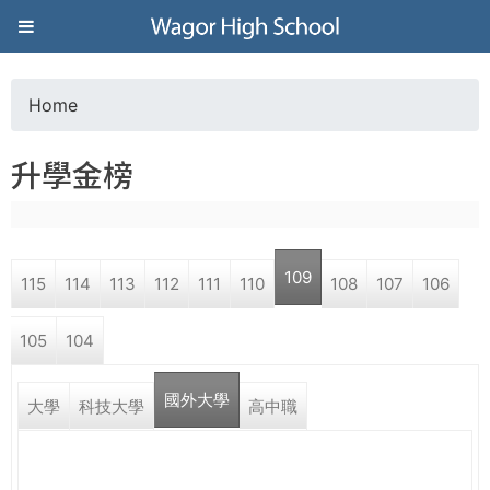
Jump to navigation
葳
格
Home
Y
高
升學金榜
o
級
u
中
109
115
114
113
112
111
110
108
107
106
a
學
105
104
r
葳
國外大學
e
大學
科技大學
高中職
格
國
h
際．
國