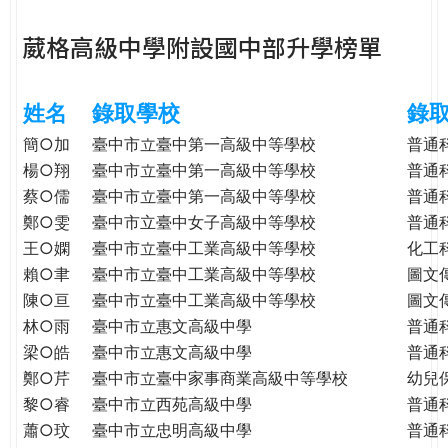
e
際
葳格高級中學附設國中部升學榜單
葳
r
格。
培
姓名
錄取學校
錄
e
養
具
簡○加
臺中市立臺中第一高級中等學校
普通
國
楊○翔
臺中市立臺中第一高級中等學校
普通
際
蔡○儒
臺中市立臺中第一高級中等學校
普通
移
鄭○雯
臺中市立臺中女子高級中等學校
普通
動
王○嫻
臺中市立臺中工業高級中等學校
化工
力
賴○聿
臺中市立臺中工業高級中等學校
圖文
的
陳○亘
臺中市立臺中工業高級中等學校
圖文
世
林○雨
臺中市立惠文高級中學
普通
界
梁○皓
臺中市立惠文高級中學
普通
公
鄭○芹
臺中市立臺中家事商業高級中等學校
幼兒
民。
黎○睿
臺中市立西苑高級中學
普通
WAGOR
TODAY
蕭○玟
臺中市立忠明高級中學
普通