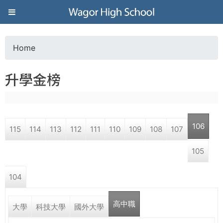
Jump to navigation
葳
格
Home
Y
高
升學金榜
o
級
u
中
106
115
114
113
112
111
110
109
108
107
a
學
105
r
葳
104
e
格
國
高中職
h
大學
科技大學
國外大學
際．
國