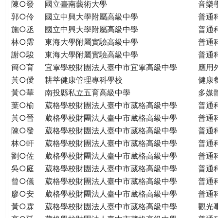
THE
陳○發
國立臺南藝術大學
音樂
WORLD
郭○伶
國立中興大學附屬高級中學
普通
TOMORROW
施○丞
國立中興大學附屬高級中學
普通
PUTTING
林○霈
東海大學附屬實驗高級中學
普通
YOU
謝○駿
東海大學附屬實驗高級中學
普通
ON
簡○育
宜寧學校財團法人臺中市宜寧高級中學
應用
THE
黃○僾
耕莘健康管理專科學校
健康
PATH
黃○華
南投縣私立五育高級中學
多媒
TO
葉○榆
葳格學校財團法人臺中市葳格高級中學
普通
GLOBAL
黃○晉
葳格學校財團法人臺中市葳格高級中學
普通
CITIZENSHIP
陳○發
葳格學校財團法人臺中市葳格高級中學
普通
林○軒
葳格學校財團法人臺中市葳格高級中學
普通
劉○佐
葳格學校財團法人臺中市葳格高級中學
普通
吳○庭
葳格學校財團法人臺中市葳格高級中學
普通
曾○儀
葳格學校財團法人臺中市葳格高級中學
普通
廖○安
葳格學校財團法人臺中市葳格高級中學
普通
黃○霖
葳格學校財團法人臺中市葳格高級中學
觀光