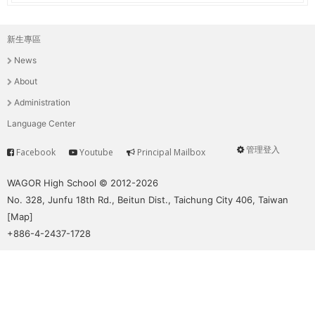
新生專區
主
News
選
About
單
Administration
Language Center
管理登入
Facebook
Youtube
Principal Mailbox
Service
User
menu
WAGOR High School © 2012-2026
No. 328, Junfu 18th Rd., Beitun Dist., Taichung City 406, Taiwan
[
Map
]
+886-4-2437-1728