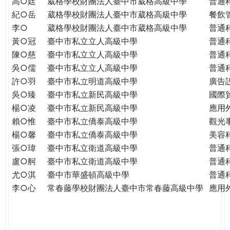
高○廷
葳格學校財團法人臺中市葳格高級中學
普通
紀○岳
葳格學校財團法人臺中市葳格高級中學
餐飲
李○
葳格學校財團法人臺中市葳格高級中學
普通
黃○冠
臺中市私立立人高級中學
普通
陳○慈
臺中市私立立人高級中學
普通
吳○儒
臺中市私立立人高級中學
普通
許○羽
臺中市私立明道高級中學
廣告
吳○臻
臺中市私立新民高級中學
國際
楊○凌
臺中市私立新民高級中學
應用
賴○惟
臺中市私立僑泰高級中學
觀光
楊○馨
臺中市私立僑泰高級中學
美容
張○瑋
臺中市私立衛道高級中學
普通
盧○舸
臺中市私立衛道高級中學
普通
尤○淇
臺中市華盛頓高級中學
普通
李○心
常春藤學校財團法人臺中市常春藤高級中學
應用