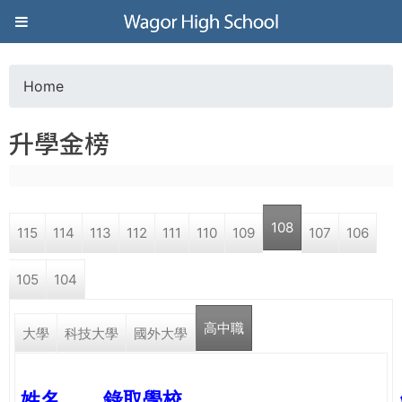
Jump to navigation
葳
格
Home
Y
高
升學金榜
o
級
u
中
108
115
114
113
112
111
110
109
107
106
a
學
105
104
r
葳
高中職
e
大學
科技大學
國外大學
格
國
h
際．
姓名
錄取學校
國