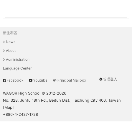
新生專區
主
News
選
About
單
Administration
Language Center
管理登入
Facebook
Youtube
Principal Mailbox
Service
User
menu
WAGOR High School © 2012-2026
No. 328, Junfu 18th Rd., Beitun Dist., Taichung City 406, Taiwan
[
Map
]
+886-4-2437-1728