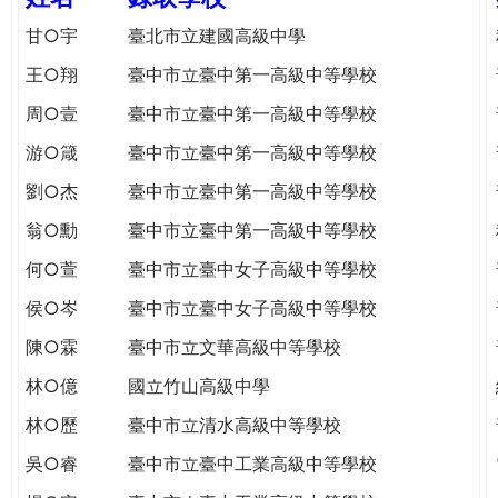
e
際
甘○宇
臺北市立建國高級中學
葳
r
王○翔
臺中市立臺中第一高級中等學校
格。
培
周○壹
臺中市立臺中第一高級中等學校
e
養
游○箴
臺中市立臺中第一高級中等學校
具
國
劉○杰
臺中市立臺中第一高級中等學校
際
翁○勳
臺中市立臺中第一高級中等學校
移
動
何○萱
臺中市立臺中女子高級中等學校
力
侯○岑
臺中市立臺中女子高級中等學校
的
世
陳○霖
臺中市立文華高級中等學校
界
林○億
國立竹山高級中學
公
民。
林○歷
臺中市立清水高級中等學校
WAGOR
吳○睿
臺中市立臺中工業高級中等學校
TODAY