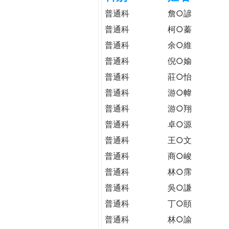
h
際
普通科
詹○諺
葳
普通科
柯○蓁
e
格。
普通科
余○維
培
r
養
普通科
倪○媮
具
普通科
莊○怡
e
國
普通科
游○幃
際
普通科
游○翔
移
動
普通科
卓○源
力
普通科
王○文
的
普通科
商○峻
世
界
普通科
林○霈
公
普通科
吳○謙
民。
普通科
丁○頤
WAGOR
TODAY
普通科
林○諭