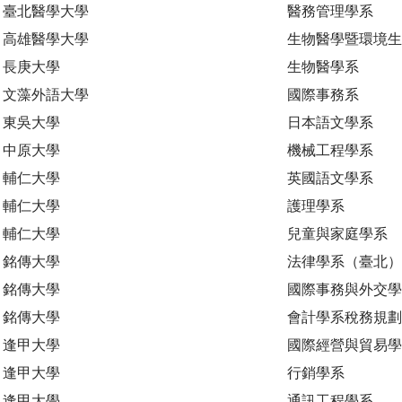
臺北醫學大學
醫務管理學系
高雄醫學大學
生物醫學暨環境
長庚大學
生物醫學系
文藻外語大學
國際事務系
東吳大學
日本語文學系
中原大學
機械工程學系
輔仁大學
英國語文學系
輔仁大學
護理學系
輔仁大學
兒童與家庭學系
銘傳大學
法律學系（臺北）
銘傳大學
國際事務與外交學
銘傳大學
會計學系稅務規
逢甲大學
國際經營與貿易學
逢甲大學
行銷學系
逢甲大學
通訊工程學系