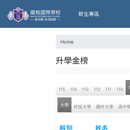
葳
新生專區
格
高
Home
Y
級
升學金榜
o
中
u
學
115
114
113
112
111
110
a
葳
大學
r
科技大學
國外大學
高中
格
國
e
際．
科別
姓名
國