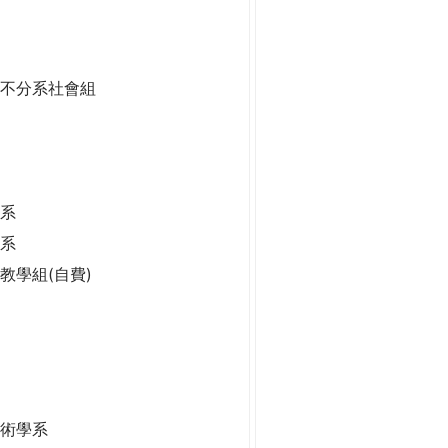
二不分系社會組
系
學系
學系
教學組(自費)
技術學系