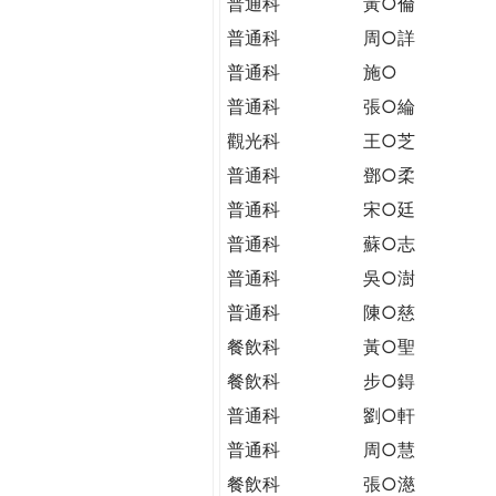
普通科
黃○倫
普通科
周○詳
普通科
施○
普通科
張○綸
觀光科
王○芝
普通科
鄧○柔
普通科
宋○廷
普通科
蘇○志
普通科
吳○澍
普通科
陳○慈
餐飲科
黃○聖
餐飲科
步○鍀
普通科
劉○軒
普通科
周○慧
餐飲科
張○濨