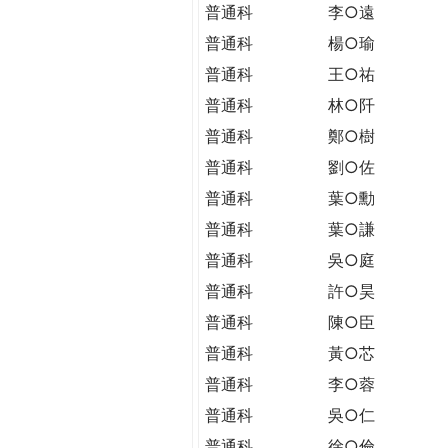
THE
普通科
李○遠
WORLD
普通科
楊○瑜
TOMORROW
普通科
王○祐
PUTTING
YOU
普通科
林○阡
ON
普通科
鄭○樹
THE
普通科
劉○佐
PATH
TO
普通科
葉○勳
GLOBAL
普通科
葉○謙
CITIZENSHIP
普通科
吳○庭
普通科
許○昊
普通科
陳○臣
普通科
黃○芯
普通科
李○蓉
普通科
吳○仁
普通科
徐○倫