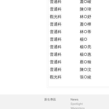
普通科
蕭○峻
普通科
陳○瑋
觀光科
林○妤
普通科
蕭○樺
普通科
林○蒂
普通科
楊○
普通科
楊○亮
普通科
楊○惠
普通科
蔡○翰
普通科
陳○汶
觀光科
張○綾
新生專區
News
主
Spotlight
Wagorians