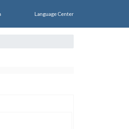
n
Language Center