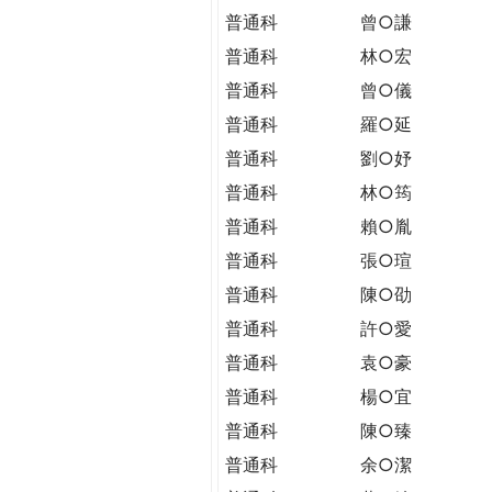
普通科
曾○謙
普通科
林○宏
普通科
曾○儀
普通科
羅○延
普通科
劉○妤
普通科
林○筠
普通科
賴○胤
普通科
張○瑄
普通科
陳○劭
普通科
許○愛
普通科
袁○豪
普通科
楊○宜
普通科
陳○臻
普通科
余○潔