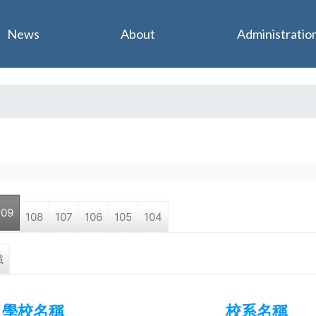
Jump to navigation
News
About
Administratio
109
108
107
106
105
104
職
學校名稱
校系名稱