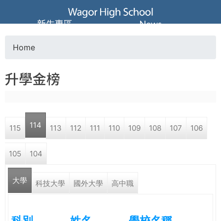
Jump to navigation
葳
新生專區
News
格
Home
Y
高
升學金榜
o
級
u
中
114
115
113
112
111
110
109
108
107
106
a
學
105
104
r
葳
大學
e
科技大學
國外大學
高中職
格
國
h
際．
科別
姓名
學校名稱
國