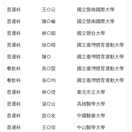
THE
WORLD
普通科
王○云
國立暨南國際大學
TOMORROW
普通科
陳○榛
國立暨南國際大學
PUTTING
YOU
普通科
林○穎
國立聯合大學
ON
THE
普通科
徐○晴
國立臺灣體育運動大學
PATH
普通科
陳○
國立臺灣體育運動大學
TO
GLOBAL
餐飲科
吳○賢
國立臺灣體育運動大學
CITIZENSHIP
餐飲科
張○均
國立臺灣體育運動大學
普通科
林○澄
臺北市立大學
普通科
湯○云
高雄醫學大學
普通科
苗○友
中國醫藥大學
普通科
王○瑄
中山醫學大學