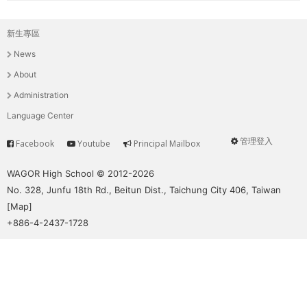
新生專區
主
News
選
About
單
Administration
Language Center
管理登入
Facebook
Youtube
Principal Mailbox
Service
User
menu
WAGOR High School © 2012-2026
No. 328, Junfu 18th Rd., Beitun Dist., Taichung City 406, Taiwan
[
Map
]
+886-4-2437-1728