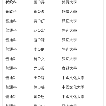
餐飲科
羅○昇
銘傳大學
餐飲科
黃○傑
銘傳大學
普通科
吳○妍
靜宜大學
普通科
謝○宏
靜宜大學
普通科
游○謙
靜宜大學
普通科
李○庭
靜宜大學
普通科
施○文
靜宜大學
普通科
尤○漩
實踐大學
普通科
王○臻
中國文化大學
普通科
陳○榛
中國文化大學
普通科
黃○恩
中國文化大學
普通科
鄭○勻
亞洲大學