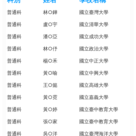
e
際
普通科
林○鏵
國立臺灣大學
葳
r
格。
普通科
盧○宇
國立清華大學
培
e
養
普通科
潘○亞
國立成功大學
具
普通科
林○伃
國立政治大學
國
際
普通科
楊○禾
國立中正大學
移
動
普通科
黃○喻
國立中興大學
力
普通科
王○懿
國立高雄大學
的
世
普通科
黃○霓
國立嘉義大學
界
公
普通科
黃○婷
國立臺中教育大學
民。
普通科
張○家
國立臺中教育大學
WAGOR
TODAY
普通科
吳○洋
國立臺灣海洋大學