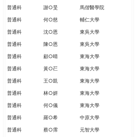
普通科
謝○旻
馬偕醫學院
普通科
何○慈
輔仁大學
普通科
沈○恩
東吳大學
普通科
陳○恩
東吳大學
普通科
顧○晴
東海大學
普通科
黃○芢
東海大學
普通科
王○凱
東海大學
普通科
林○妍
東海大學
普通科
何○儀
東海大學
普通科
羅○希
中原大學
普通科
蔡○霈
元智大學