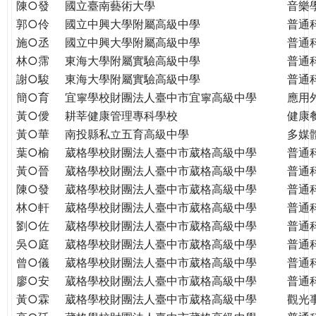
THE
陳○發
國立臺南藝術大學
音樂
WORLD
郭○伶
國立中興大學附屬高級中學
普通
TOMORROW
施○丞
國立中興大學附屬高級中學
普通
PUTTING
林○霈
東海大學附屬實驗高級中學
普通
YOU
謝○駿
東海大學附屬實驗高級中學
普通
ON
簡○育
宜寧學校財團法人臺中市宜寧高級中學
應用
THE
黃○僾
耕莘健康管理專科學校
健康
PATH
黃○華
南投縣私立五育高級中學
多媒
TO
葉○榆
葳格學校財團法人臺中市葳格高級中學
普通
GLOBAL
黃○晉
葳格學校財團法人臺中市葳格高級中學
普通
CITIZENSHIP
陳○發
葳格學校財團法人臺中市葳格高級中學
普通
林○軒
葳格學校財團法人臺中市葳格高級中學
普通
劉○佐
葳格學校財團法人臺中市葳格高級中學
普通
吳○庭
葳格學校財團法人臺中市葳格高級中學
普通
曾○儀
葳格學校財團法人臺中市葳格高級中學
普通
廖○安
葳格學校財團法人臺中市葳格高級中學
普通
黃○霖
葳格學校財團法人臺中市葳格高級中學
觀光