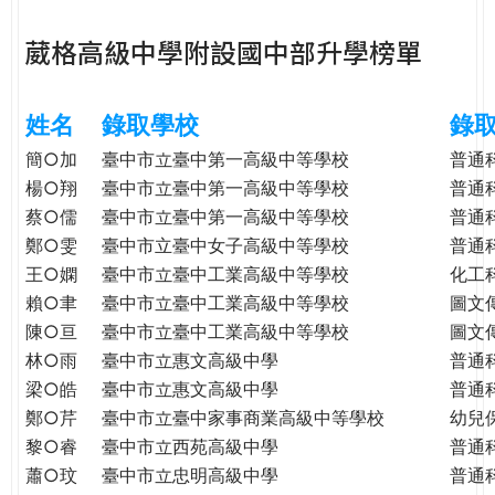
e
際
葳格高級中學附設國中部升學榜單
葳
r
格。
培
姓名
錄取學校
錄
e
養
具
簡○加
臺中市立臺中第一高級中等學校
普通
國
楊○翔
臺中市立臺中第一高級中等學校
普通
際
蔡○儒
臺中市立臺中第一高級中等學校
普通
移
鄭○雯
臺中市立臺中女子高級中等學校
普通
動
王○嫻
臺中市立臺中工業高級中等學校
化工
力
賴○聿
臺中市立臺中工業高級中等學校
圖文
的
陳○亘
臺中市立臺中工業高級中等學校
圖文
世
林○雨
臺中市立惠文高級中學
普通
界
梁○皓
臺中市立惠文高級中學
普通
公
鄭○芹
臺中市立臺中家事商業高級中等學校
幼兒
民。
黎○睿
臺中市立西苑高級中學
普通
WAGOR
TODAY
蕭○玟
臺中市立忠明高級中學
普通