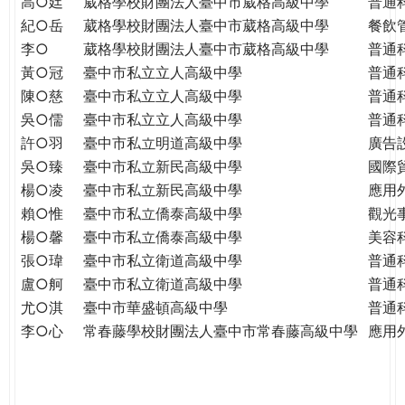
高○廷
葳格學校財團法人臺中市葳格高級中學
普通
紀○岳
葳格學校財團法人臺中市葳格高級中學
餐飲
李○
葳格學校財團法人臺中市葳格高級中學
普通
黃○冠
臺中市私立立人高級中學
普通
陳○慈
臺中市私立立人高級中學
普通
吳○儒
臺中市私立立人高級中學
普通
許○羽
臺中市私立明道高級中學
廣告
吳○臻
臺中市私立新民高級中學
國際
楊○凌
臺中市私立新民高級中學
應用
賴○惟
臺中市私立僑泰高級中學
觀光
楊○馨
臺中市私立僑泰高級中學
美容
張○瑋
臺中市私立衛道高級中學
普通
盧○舸
臺中市私立衛道高級中學
普通
尤○淇
臺中市華盛頓高級中學
普通
李○心
常春藤學校財團法人臺中市常春藤高級中學
應用