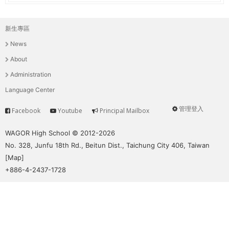
新生專區
主
News
選
About
單
Administration
Language Center
管理登入
Facebook
Youtube
Principal Mailbox
Service
User
menu
WAGOR High School © 2012-2026
No. 328, Junfu 18th Rd., Beitun Dist., Taichung City 406, Taiwan
[
Map
]
+886-4-2437-1728