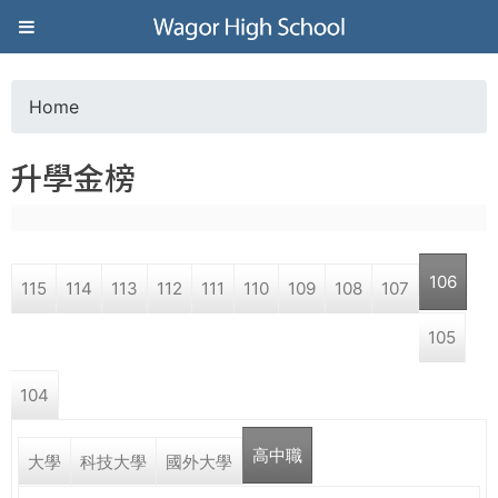
Jump to navigation
葳
格
Home
Y
高
升學金榜
o
級
u
中
106
115
114
113
112
111
110
109
108
107
a
學
105
r
葳
104
e
格
國
高中職
h
大學
科技大學
國外大學
際．
國