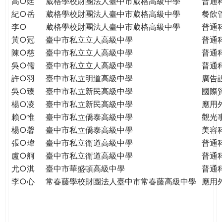
高○廷
葳格學校財團法人臺中市葳格高級中學
普通
紀○岳
葳格學校財團法人臺中市葳格高級中學
餐飲
李○
葳格學校財團法人臺中市葳格高級中學
普通
黃○冠
臺中市私立立人高級中學
普通
陳○慈
臺中市私立立人高級中學
普通
吳○儒
臺中市私立立人高級中學
普通
許○羽
臺中市私立明道高級中學
廣告
吳○臻
臺中市私立新民高級中學
國際
楊○凌
臺中市私立新民高級中學
應用
賴○惟
臺中市私立僑泰高級中學
觀光
楊○馨
臺中市私立僑泰高級中學
美容
張○瑋
臺中市私立衛道高級中學
普通
盧○舸
臺中市私立衛道高級中學
普通
尤○淇
臺中市華盛頓高級中學
普通
李○心
常春藤學校財團法人臺中市常春藤高級中學
應用