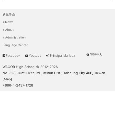
新生專區
主
News
選
About
單
Administration
Language Center
管理登入
Facebook
Youtube
Principal Mailbox
Service
User
menu
WAGOR High School © 2012-2026
No. 328, Junfu 18th Rd., Beitun Dist., Taichung City 406, Taiwan
[
Map
]
+886-4-2437-1728