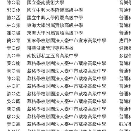
THE
陳○發
國立臺南藝術大學
音樂
WORLD
郭○伶
國立中興大學附屬高級中學
普通
TOMORROW
施○丞
國立中興大學附屬高級中學
普通
PUTTING
林○霈
東海大學附屬實驗高級中學
普通
YOU
謝○駿
東海大學附屬實驗高級中學
普通
ON
簡○育
宜寧學校財團法人臺中市宜寧高級中學
應用
THE
黃○僾
耕莘健康管理專科學校
健康
PATH
黃○華
南投縣私立五育高級中學
多媒
TO
葉○榆
葳格學校財團法人臺中市葳格高級中學
普通
GLOBAL
黃○晉
葳格學校財團法人臺中市葳格高級中學
普通
CITIZENSHIP
陳○發
葳格學校財團法人臺中市葳格高級中學
普通
林○軒
葳格學校財團法人臺中市葳格高級中學
普通
劉○佐
葳格學校財團法人臺中市葳格高級中學
普通
吳○庭
葳格學校財團法人臺中市葳格高級中學
普通
曾○儀
葳格學校財團法人臺中市葳格高級中學
普通
廖○安
葳格學校財團法人臺中市葳格高級中學
普通
黃○霖
葳格學校財團法人臺中市葳格高級中學
觀光