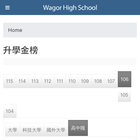
Jump to navigation
葳
格
Home
Y
高
升學金榜
o
級
u
中
106
115
114
113
112
111
110
109
108
107
a
學
105
r
葳
104
e
格
國
高中職
h
大學
科技大學
國外大學
際．
國