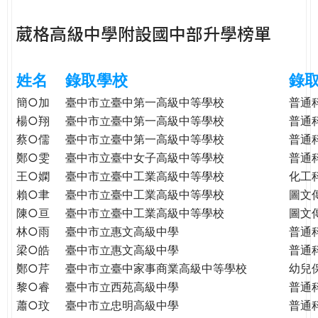
e
際
葳格高級中學附設國中部升學榜單
葳
r
格。
培
姓名
錄取學校
錄
e
養
具
簡○加
臺中市立臺中第一高級中等學校
普通
國
楊○翔
臺中市立臺中第一高級中等學校
普通
際
蔡○儒
臺中市立臺中第一高級中等學校
普通
移
鄭○雯
臺中市立臺中女子高級中等學校
普通
動
王○嫻
臺中市立臺中工業高級中等學校
化工
力
賴○聿
臺中市立臺中工業高級中等學校
圖文
的
陳○亘
臺中市立臺中工業高級中等學校
圖文
世
林○雨
臺中市立惠文高級中學
普通
界
梁○皓
臺中市立惠文高級中學
普通
公
鄭○芹
臺中市立臺中家事商業高級中等學校
幼兒
民。
黎○睿
臺中市立西苑高級中學
普通
WAGOR
TODAY
蕭○玟
臺中市立忠明高級中學
普通