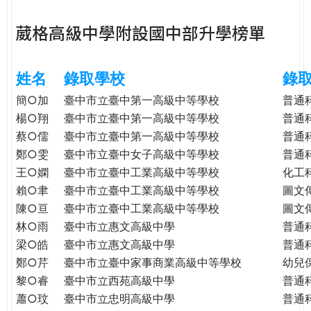
e
際
葳格高級中學附設國中部升學榜單
葳
r
格。
培
姓名
錄取學校
錄
e
養
具
簡○加
臺中市立臺中第一高級中等學校
普通
國
楊○翔
臺中市立臺中第一高級中等學校
普通
際
蔡○儒
臺中市立臺中第一高級中等學校
普通
移
鄭○雯
臺中市立臺中女子高級中等學校
普通
動
王○嫻
臺中市立臺中工業高級中等學校
化工
力
賴○聿
臺中市立臺中工業高級中等學校
圖文
的
陳○亘
臺中市立臺中工業高級中等學校
圖文
世
林○雨
臺中市立惠文高級中學
普通
界
梁○皓
臺中市立惠文高級中學
普通
公
鄭○芹
臺中市立臺中家事商業高級中等學校
幼兒
民。
黎○睿
臺中市立西苑高級中學
普通
WAGOR
TODAY
蕭○玟
臺中市立忠明高級中學
普通