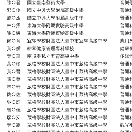
THE
陳○發
國立臺南藝術大學
音樂
WORLD
郭○伶
國立中興大學附屬高級中學
普通
TOMORROW
施○丞
國立中興大學附屬高級中學
普通
PUTTING
林○霈
東海大學附屬實驗高級中學
普通
YOU
謝○駿
東海大學附屬實驗高級中學
普通
ON
簡○育
宜寧學校財團法人臺中市宜寧高級中學
應用
THE
黃○僾
耕莘健康管理專科學校
健康
PATH
黃○華
南投縣私立五育高級中學
多媒
TO
葉○榆
葳格學校財團法人臺中市葳格高級中學
普通
GLOBAL
黃○晉
葳格學校財團法人臺中市葳格高級中學
普通
CITIZENSHIP
陳○發
葳格學校財團法人臺中市葳格高級中學
普通
林○軒
葳格學校財團法人臺中市葳格高級中學
普通
劉○佐
葳格學校財團法人臺中市葳格高級中學
普通
吳○庭
葳格學校財團法人臺中市葳格高級中學
普通
曾○儀
葳格學校財團法人臺中市葳格高級中學
普通
廖○安
葳格學校財團法人臺中市葳格高級中學
普通
黃○霖
葳格學校財團法人臺中市葳格高級中學
觀光