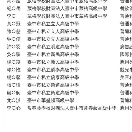
高○廷
葳格學校財團法人臺中市葳格高級中學
普通
紀○岳
葳格學校財團法人臺中市葳格高級中學
餐飲
李○
葳格學校財團法人臺中市葳格高級中學
普通
黃○冠
臺中市私立立人高級中學
普通
陳○慈
臺中市私立立人高級中學
普通
吳○儒
臺中市私立立人高級中學
普通
許○羽
臺中市私立明道高級中學
廣告
吳○臻
臺中市私立新民高級中學
國際
楊○凌
臺中市私立新民高級中學
應用
賴○惟
臺中市私立僑泰高級中學
觀光
楊○馨
臺中市私立僑泰高級中學
美容
張○瑋
臺中市私立衛道高級中學
普通
盧○舸
臺中市私立衛道高級中學
普通
尤○淇
臺中市華盛頓高級中學
普通
李○心
常春藤學校財團法人臺中市常春藤高級中學
應用