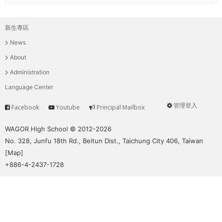
新生專區
主
News
選
About
單
Administration
Language Center
管理登入
Facebook
Youtube
Principal Mailbox
Service
User
menu
WAGOR High School © 2012-2026
No. 328, Junfu 18th Rd., Beitun Dist., Taichung City 406, Taiwan
[
Map
]
+886-4-2437-1728