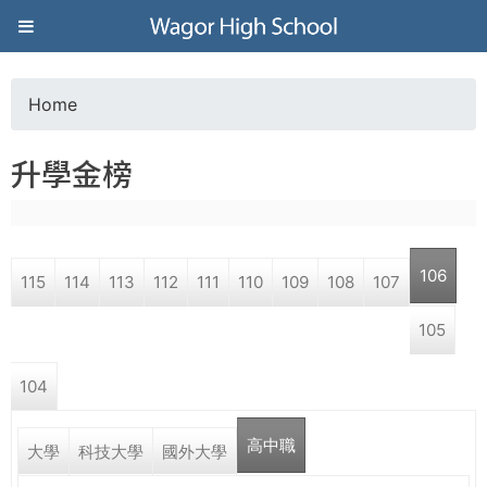
Jump to navigation
葳
格
Home
Y
高
升學金榜
o
級
u
中
106
115
114
113
112
111
110
109
108
107
a
學
105
r
葳
104
e
格
國
高中職
h
大學
科技大學
國外大學
際．
國