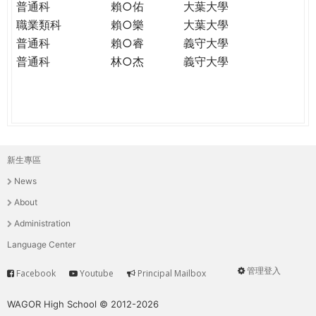
普通科
賴○佑
大葉大學
職業類科
賴○樂
大葉大學
普通科
賴○睿
義守大學
普通科
林○杰
義守大學
新生專區
主
News
選
About
單
Administration
Language Center
管理登入
Facebook
Youtube
Principal Mailbox
Service
User
menu
WAGOR High School © 2012-2026