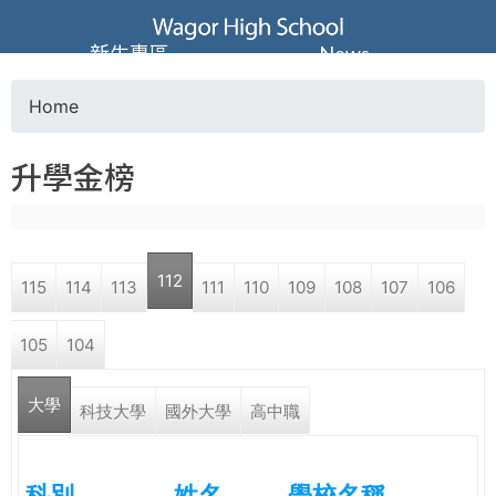
Jump to navigation
葳
新生專區
News
格
Home
Y
高
升學金榜
o
級
u
中
112
115
114
113
111
110
109
108
107
106
a
學
105
104
r
葳
大學
e
科技大學
國外大學
高中職
格
國
h
際．
科別
姓名
學校名稱
國