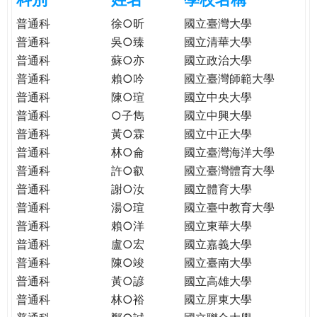
e
際
普通科
徐○昕
國立臺灣大學
葳
普通科
吳○臻
國立清華大學
r
格。
普通科
蘇○亦
國立政治大學
培
普通科
賴○吟
國立臺灣師範大學
e
養
普通科
陳○瑄
國立中央大學
具
普通科
○子雋
國立中興大學
國
際
普通科
黃○霖
國立中正大學
移
普通科
林○侖
國立臺灣海洋大學
動
普通科
許○叡
國立臺灣體育大學
力
普通科
謝○汝
國立體育大學
的
普通科
湯○瑄
國立臺中教育大學
世
普通科
賴○洋
國立東華大學
界
普通科
盧○宏
國立嘉義大學
公
普通科
陳○竣
國立臺南大學
民。
普通科
黃○諺
國立高雄大學
WAGOR
普通科
林○裕
國立屏東大學
TODAY