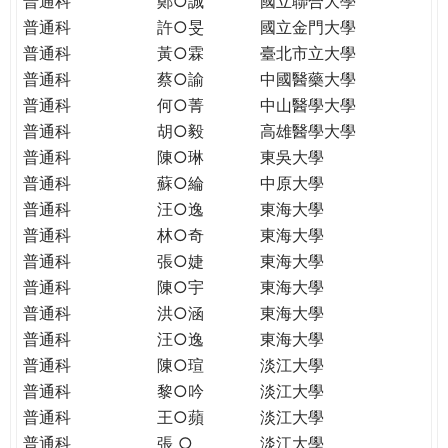
普通科
鄭○誠
國立聯合大學
THE
普通科
許○旻
國立金門大學
WORLD
TOMORROW
普通科
黃○霖
臺北市立大學
PUTTING
普通科
蔡○諭
中國醫藥大學
YOU
普通科
何○菁
中山醫學大學
ON
普通科
胡○毅
高雄醫學大學
THE
普通科
陳○琳
東吳大學
PATH
普通科
蘇○綸
中原大學
TO
普通科
汪○逸
東海大學
GLOBAL
普通科
林○奇
東海大學
CITIZENSHIP
普通科
張○婕
東海大學
普通科
陳○宇
東海大學
普通科
洪○涵
東海大學
普通科
汪○逸
東海大學
普通科
陳○瑄
淡江大學
普通科
黎○吟
淡江大學
普通科
王○蘋
淡江大學
普通科
張 ○
淡江大學