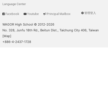
Language Center
管理登入
Facebook
Youtube
Principal Mailbox
Service
User
menu
WAGOR High School © 2012-2026
No. 328, Junfu 18th Rd., Beitun Dist., Taichung City 406, Taiwan
[
Map
]
+886-4-2437-1728