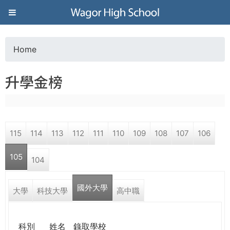
Jump to navigation
葳
格
Home
Y
高
升學金榜
o
級
u
中
115
114
113
112
111
110
109
108
107
106
a
學
105
104
r
葳
國外大學
e
大學
科技大學
高中職
格
國
h
際．
科別
姓名
錄取學校
國