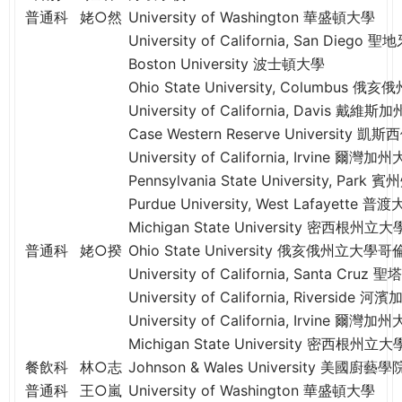
e
普通科
姥○然
University of Washington 華盛頓大學
際
葳
University of California, San Die
r
格。
Boston University 波士頓大學
培
Ohio State University, Columbu
e
養
University of California, Davis 戴維
具
Case Western Reserve University 凱
國
University of California, Irvine 爾灣加
際
Pennsylvania State University, P
移
Purdue University, West Lafayet
動
Michigan State University 密西根州立大
力
普通科
姥○揆
Ohio State University 俄亥俄州立大
的
University of California, Santa C
世
University of California, Riverside 
界
公
University of California, Irvine 爾灣加
民。
Michigan State University 密西根州立大
WAGOR
餐飲科
林○志
Johnson & Wales University 美國廚藝學
TODAY
普通科
王○嵐
University of Washington 華盛頓大學