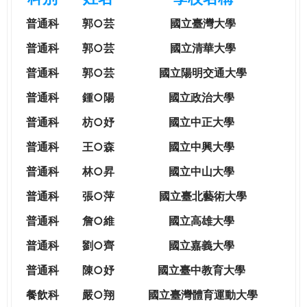
e
際
普通科
郭○芸
國立臺灣大學
葳
r
格。
普通科
郭○芸
國立清華大學
培
普通科
郭○芸
國立陽明交通大學
e
養
具
普通科
鍾○陽
國立政治大學
國
普通科
枋○妤
國立中正大學
際
移
普通科
王○森
國立中興大學
動
普通科
林○昇
國立中山大學
力
的
普通科
張○萍
國立臺北藝術大學
世
普通科
詹○維
國立高雄大學
界
公
普通科
劉○齊
國立嘉義大學
民。
普通科
陳○妤
國立臺中教育大學
WAGOR
TODAY
餐飲科
嚴○翔
國立
臺灣體育運動大學