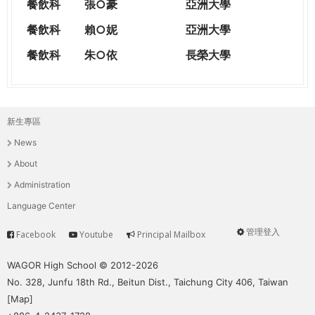
餐飲科
張○豪
亞洲大學
餐飲科
賴○妮
亞洲大學
餐飲科
朱○依
長榮大學
新生專區
主
News
選
About
單
Administration
Language Center
管理登入
Facebook
Youtube
Principal Mailbox
Service
User
menu
WAGOR High School © 2012-2026
No. 328, Junfu 18th Rd., Beitun Dist., Taichung City 406, Taiwan
[
Map
]