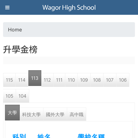
Jump to navigation
葳
格
Home
Y
高
升學金榜
o
級
u
中
113
115
114
112
111
110
109
108
107
106
a
學
105
104
r
葳
大學
e
科技大學
國外大學
高中職
格
國
h
際．
科別
姓名
學校名稱
國