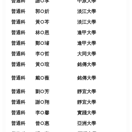
普通科
謝○享
中原大學
普通科
郭○妡
淡江大學
普通科
黃○芩
淡江大學
普通科
林○恩
逢甲大學
普通科
鄭○璿
逢甲大學
普通科
李○哲
大同大學
普通科
黃○瑄
銘傳大學
普通科
戴○薇
銘傳大學
普通科
劉○芳
靜宜大學
普通科
謝○翔
靜宜大學
普通科
李○馨
實踐大學
普通科
曾○惠
亞洲大學