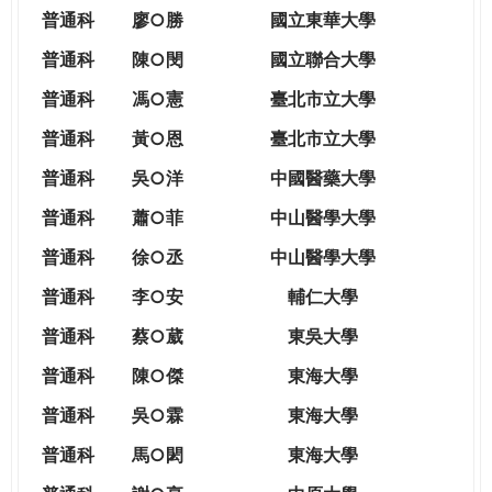
THE
普通科
廖○勝
國立東華大學
WORLD
TOMORROW
普通科
陳○閔
國立聯合大學
PUTTING
普通科
馮○憲
臺北市立大學
YOU
ON
普通科
黃○恩
臺北市立大學
THE
普
通科
吳○洋
中國醫藥大學
PATH
TO
普通科
蕭○菲
中山醫學大學
GLOBAL
普通科
徐○丞
中山醫學大學
CITIZENSHIP
普通科
李○安
輔仁大學
普通科
蔡○葳
東吳大學
普通科
陳○傑
東海大學
普通科
吳○霖
東海大學
普通科
馬○閎
東海大學