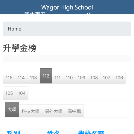
Jump to navigation
葳
新生專區
News
格
Home
Y
高
升學金榜
o
級
u
中
112
115
114
113
111
110
109
108
107
106
a
學
105
104
r
葳
大學
e
科技大學
國外大學
高中職
格
國
h
際．
科別
姓名
學校名稱
國