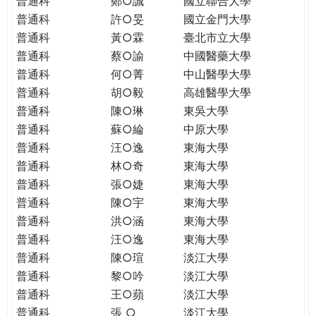
普通科
鄭○誠
國立聯合大學
THE
普通科
許○旻
國立金門大學
WORLD
TOMORROW
普通科
黃○霖
臺北市立大學
PUTTING
普通科
蔡○諭
中國醫藥大學
YOU
普通科
何○菁
中山醫學大學
ON
普通科
胡○毅
高雄醫學大學
THE
普通科
陳○琳
東吳大學
PATH
普通科
蘇○綸
中原大學
TO
普通科
汪○逸
東海大學
GLOBAL
普通科
林○奇
東海大學
CITIZENSHIP
普通科
張○婕
東海大學
普通科
陳○宇
東海大學
普通科
洪○涵
東海大學
普通科
汪○逸
東海大學
普通科
陳○瑄
淡江大學
普通科
黎○吟
淡江大學
普通科
王○蘋
淡江大學
普通科
張 ○
淡江大學