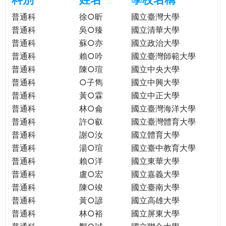
e
際
普通科
徐○昕
國立臺灣大學
葳
普通科
吳○臻
國立清華大學
r
格。
普通科
蘇○亦
國立政治大學
培
普通科
賴○吟
國立臺灣師範大學
e
養
普通科
陳○瑄
國立中央大學
具
普通科
○子雋
國立中興大學
國
際
普通科
黃○霖
國立中正大學
移
普通科
林○侖
國立臺灣海洋大學
動
普通科
許○叡
國立臺灣體育大學
力
普通科
謝○汝
國立體育大學
的
普通科
湯○瑄
國立臺中教育大學
世
普通科
賴○洋
國立東華大學
界
普通科
盧○宏
國立嘉義大學
公
普通科
陳○竣
國立臺南大學
民。
普通科
黃○諺
國立高雄大學
WAGOR
普通科
林○裕
國立屏東大學
TODAY