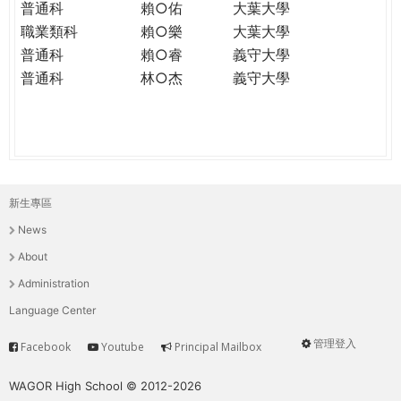
普通科
賴○佑
大葉大學
職業類科
賴○樂
大葉大學
普通科
賴○睿
義守大學
普通科
林○杰
義守大學
新生專區
主
News
選
About
單
Administration
Language Center
管理登入
Facebook
Youtube
Principal Mailbox
Service
User
menu
WAGOR High School © 2012-2026