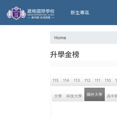
葳
新生專區
格
高
Home
Y
級
升學金榜
o
中
u
學
115
114
113
112
111
110
a
葳
國外大學
r
大學
科技大學
高中
格
國
e
際．
國