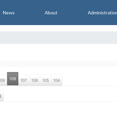
Jump to navigation
News
About
Administratio
108
109
107
106
105
104
職