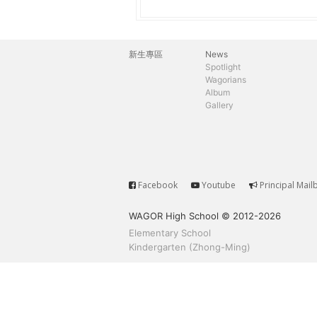
h
際
葳
e
格。
新生專區
News
主
培
Spotlight
r
Wagorians
養
選
Album
具
Gallery
e
國
單
際
移
動
力
Facebook
Youtube
Principal Mail
Service
的
WAGOR High School © 2012-2026
世
Elementary School
界
Kindergarten (Zhong-Ming)
公
民。
WAGOR
TODAY