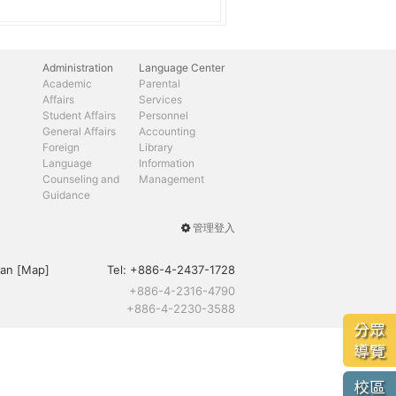
Administration
Language Center
Academic
Parental
Affairs
Services
Student Affairs
Personnel
General Affairs
Accounting
Foreign
Library
Language
Information
Counseling and
Management
Guidance
管理登入
User
menu
an [
Map
]
Tel:
+886-4-2437-1728
+886-4-2316-4790
+886-4-2230-3588
分眾
導覽
校區