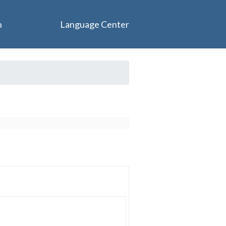
n
Language Center