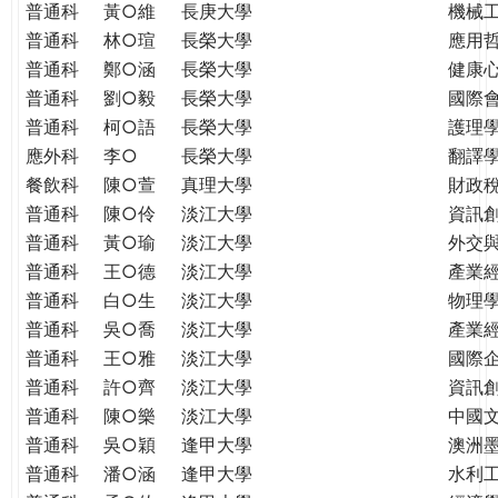
普通科
黃○維
長庚大學
機械
普通科
林○瑄
長榮大學
應用
普通科
鄭○涵
長榮大學
健康
普通科
劉○毅
長榮大學
國際
普通科
柯○語
長榮大學
護理學
應外科
李○
長榮大學
翻譯
餐飲科
陳○萱
真理大學
財政
普通科
陳○伶
淡江大學
資訊
普通科
黃○瑜
淡江大學
外交
普通科
王○德
淡江大學
產業
普通科
白○生
淡江大學
物理
普通科
吳○喬
淡江大學
產業
普通科
王○雅
淡江大學
國際
普通科
許○齊
淡江大學
資訊
普通科
陳○樂
淡江大學
中國
普通科
吳○穎
逢甲大學
澳洲
普通科
潘○涵
逢甲大學
水利