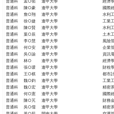
普通科
孟○佑
逢甲大學
經濟
普通科
陳○豪
逢甲大學
國際
普通科
詹○翔
逢甲大學
水利
普通科
徐○婕
逢甲大學
工業
普通科
陳○賢
逢甲大學
水利
普通科
葉○辰
逢甲大學
土木
普通科
李○慧
逢甲大學
風險
普通科
何○安
逢甲大學
企業
普通科
吳○諭
逢甲大學
資訊
普通科
林○
逢甲大學
經濟
普通科
張○瑗
逢甲大學
財稅
普通科
王○棋
逢甲大學
都市
普通科
魏○鈞
逢甲大學
工業
普通科
魏○宏
逢甲大學
精密
普通科
何○憲
逢甲大學
國際
普通科
陳○芃
逢甲大學
財務
普通科
吳○儒
逢甲大學
精密
普通科
黃○茹
開南大學
空運