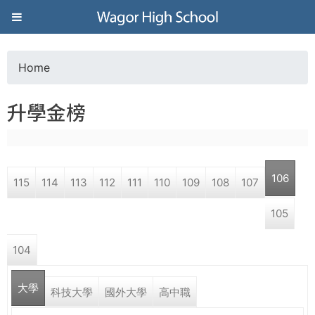
Jump to navigation
葳
格
Home
Y
高
升學金榜
o
級
u
中
106
115
114
113
112
111
110
109
108
107
a
學
105
r
葳
104
e
格
國
大學
h
科技大學
國外大學
高中職
際．
國