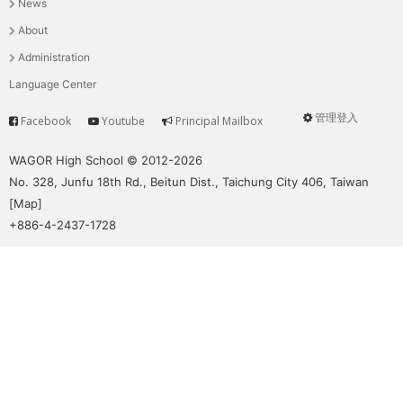
News
選
About
單
Administration
Language Center
管理登入
Facebook
Youtube
Principal Mailbox
Service
User
menu
WAGOR High School © 2012-2026
No. 328, Junfu 18th Rd., Beitun Dist., Taichung City 406, Taiwan
[
Map
]
+886-4-2437-1728