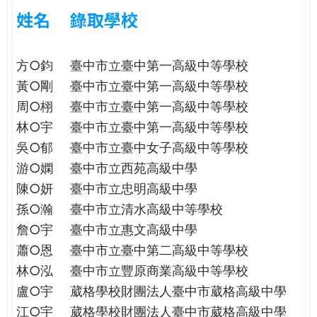
e
際
姓名
錄取學校
葳
r
格。
方○鈞
臺中市立臺中第一高級中等學校
培
e
養
黃○剛
臺中市立臺中第一高級中等學校
具
周○栩
臺中市立臺中第一高級中等學校
國
林○宇
臺中市立臺中第一高級中等學校
際
吳○郁
臺中市立臺中女子高級中等學校
移
動
游○嫻
臺中市立西苑高級中學
力
陳○妍
臺中市立忠明高級中學
的
孫○瀚
臺中市立清水高級中等學校
世
詹○宇
臺中市立惠文高級中學
界
蕭○恩
臺中市立臺中第二高級中等學校
公
民。
林○泓
臺中市立豐原商業高級中等學校
WAGOR
盧○宇
葳格學校財團法人臺中市葳格高級中學
TODAY
江○宇
葳格學校財團法人臺中市葳格高級中學