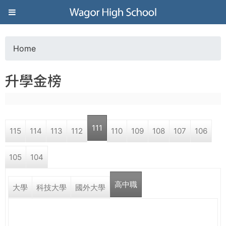
Jump to navigation
葳
格
Home
Y
高
升學金榜
o
級
u
中
111
115
114
113
112
110
109
108
107
106
a
學
105
104
r
葳
高中職
e
大學
科技大學
國外大學
格
國
h
際．
國