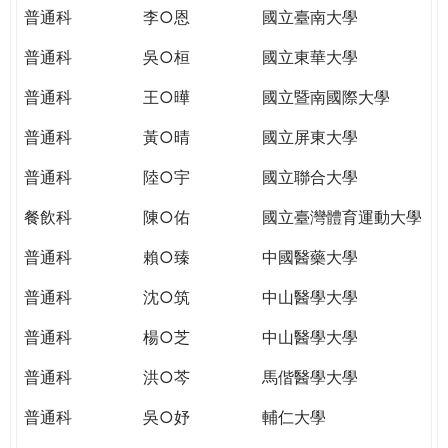
THE
普通科
李○恩
國立臺南大學
WORLD
TOMORROW
普通科
吳○桓
國立東華大學
PUTTING
普通科
王○曄
國立暨南國際大學
YOU
ON
普通科
黃○晴
國立屏東大學
THE
PATH
普通科
陸○宇
國立聯合大學
TO
餐飲科
陳○佑
國立臺灣體育運動大學
GLOBAL
CITIZENSHIP
普通科
賴○臻
中國醫藥大學
普通科
沈○筑
中山醫學大學
普通科
楊○芝
中山醫學大學
普通科
洪○芩
馬偕醫學大學
普通科
吳○妤
輔仁大學