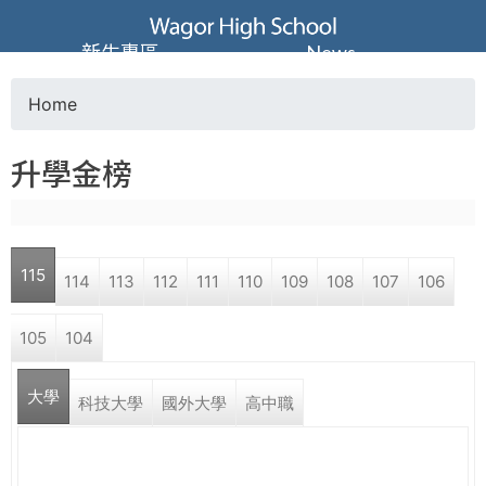
Jump to navigation
葳
新生專區
News
格
Home
Y
高
升學金榜
o
級
u
中
115
114
113
112
111
110
109
108
107
106
a
學
105
104
r
葳
大學
e
科技大學
國外大學
高中職
格
國
h
際．
國