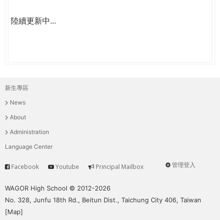
陸續更新中...
新生專區
主
News
選
About
單
Administration
Language Center
管理登入
Facebook
Youtube
Principal Mailbox
Service
User
menu
WAGOR High School © 2012-2026
No. 328, Junfu 18th Rd., Beitun Dist., Taichung City 406, Taiwan
[
Map
]