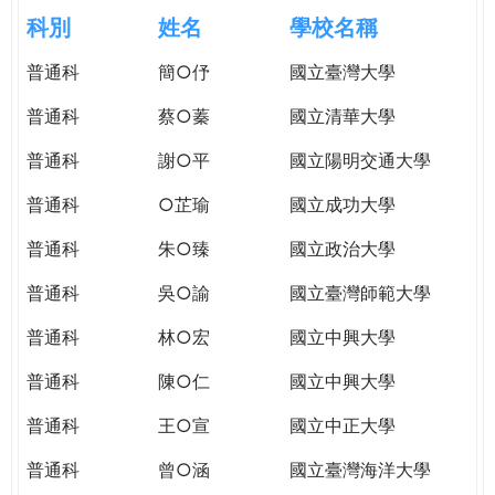
e
際
科別
姓名
學校名稱
葳
r
普通科
簡○伃
國立臺灣大學
格。
培
普通科
蔡○蓁
國立清華大學
e
養
具
普通科
謝○平
國立陽明交通大學
國
普通科
○芷瑜
國立成功大學
際
移
普通科
朱○臻
國立政治大學
動
力
普通科
吳○諭
國立臺灣師範大學
的
普通科
林○宏
國立中興大學
世
界
普通科
陳○仁
國立中興大學
公
民。
普通科
王○宣
國立中正大學
WAGOR
普通科
曾○涵
國立臺灣海洋大學
TODAY