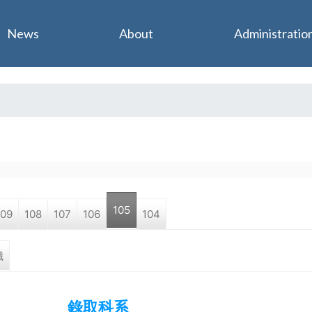
Jump to navigation
News
About
Administratio
105
109
108
107
106
104
職
錄取科系