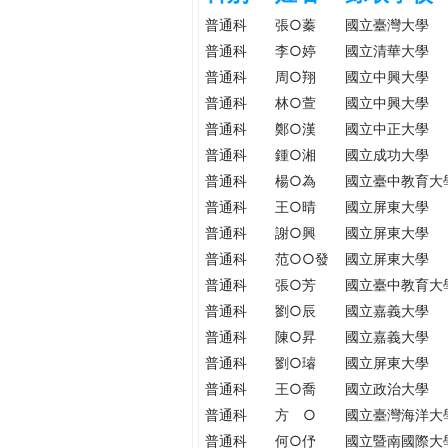
h
際
普通科
張○蓁
國立臺灣大學
葳
普通科
李○婷
國立清華大學
e
格。
普通科
周○翔
國立中興大學
培
普通科
林○萱
國立中興大學
r
養
普通科
鄭○漢
國立中正大學
具
普通科
鍾○湘
國立成功大學
e
國
普通科
楊○為
國立臺中教育大
際
普通科
王○晴
國立屏東大學
移
普通科
謝○興
國立屏東大學
動
普通科
范○○發
國立屏東大學
力
的
普通科
張○芳
國立臺中教育大
世
普通科
劉○辰
國立嘉義大學
界
普通科
陳○昇
國立嘉義大學
公
普通科
劉○璿
國立屏東大學
民。
普通科
王○喬
國立政治大學
WAGOR
普通科
方 ○
國立臺灣海洋大
TODAY
普通科
何○伃
國立暨南國際大