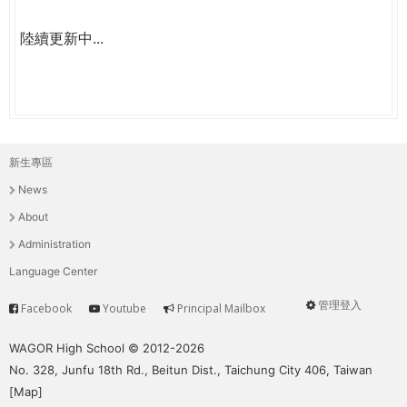
陸續更新中...
新生專區
主
News
選
About
單
Administration
Language Center
管理登入
Facebook
Youtube
Principal Mailbox
Service
User
menu
WAGOR High School © 2012-2026
No. 328, Junfu 18th Rd., Beitun Dist., Taichung City 406, Taiwan
[
Map
]