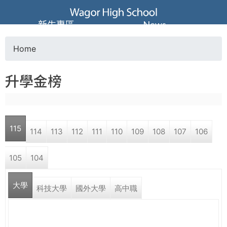
Jump to navigation
葳
新生專區
News
格
Home
Y
高
升學金榜
o
級
u
中
115
114
113
112
111
110
109
108
107
106
a
學
105
104
r
葳
大學
e
科技大學
國外大學
高中職
格
國
h
際．
國