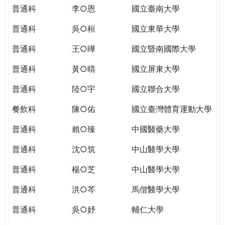
THE
普通科
李○恩
國立臺南大學
WORLD
TOMORROW
普通科
吳○桓
國立東華大學
PUTTING
普通科
王○曄
國立暨南國際大學
YOU
ON
普通科
黃○晴
國立屏東大學
THE
PATH
普通科
陸○宇
國立聯合大學
TO
餐飲科
陳○佑
國立臺灣體育運動大學
GLOBAL
CITIZENSHIP
普通科
賴○臻
中國醫藥大學
普通科
沈○筑
中山醫學大學
普通科
楊○芝
中山醫學大學
普通科
洪○芩
馬偕醫學大學
普通科
吳○妤
輔仁大學