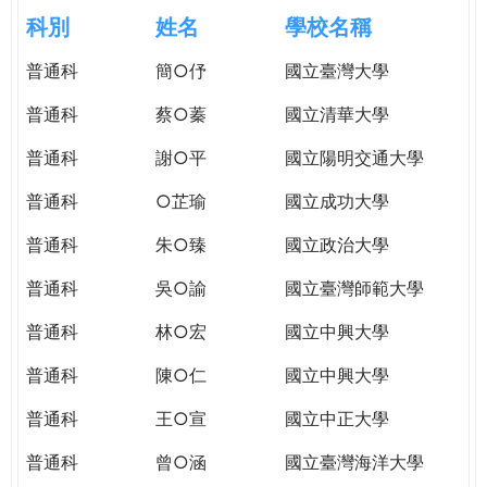
e
際
科別
姓名
學校名稱
葳
r
普通科
簡○伃
國立臺灣大學
格。
培
普通科
蔡○蓁
國立清華大學
e
養
具
普通科
謝○平
國立陽明交通大學
國
普通科
○芷瑜
國立成功大學
際
移
普通科
朱○臻
國立政治大學
動
力
普通科
吳○諭
國立臺灣師範大學
的
普通科
林○宏
國立中興大學
世
界
普通科
陳○仁
國立中興大學
公
民。
普通科
王○宣
國立中正大學
WAGOR
普通科
曾○涵
國立臺灣海洋大學
TODAY