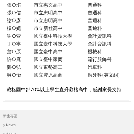
THE
張○琪
市立惠文高中
普通科
WORLD
張○信
市立忠明高中
普通科
TOMORROW
謝○彥
市立忠明高中
普通科
PUTTING
樓○妮
市立新社高中
普通科
YOU
謝○萱
國立臺中科技大學
會計資訊科
ON
丁○寧
國立臺中科技大學
會計資訊科
THE
詹○原
國立臺中高中
機械科
PATH
TO
許○庭
國立臺中家商
流行服飾科
GLOBAL
龔○弘
國立東勢高工
汽車科
CITIZENSHIP
吳○怡
國立豐原高商
應外科(英文組)
葳格國中部70%以上學生直升葳格高中，感謝家長支持!
新生專區
主
News
選
About