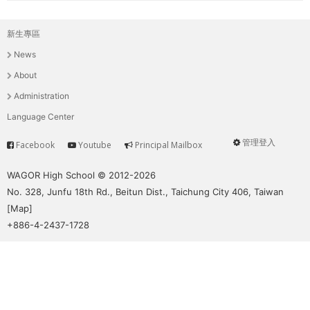
新生專區
主
News
選
About
單
Administration
Language Center
管理登入
Facebook
Youtube
Principal Mailbox
Service
User
menu
WAGOR High School © 2012-2026
No. 328, Junfu 18th Rd., Beitun Dist., Taichung City 406, Taiwan
[
Map
]
+886-4-2437-1728