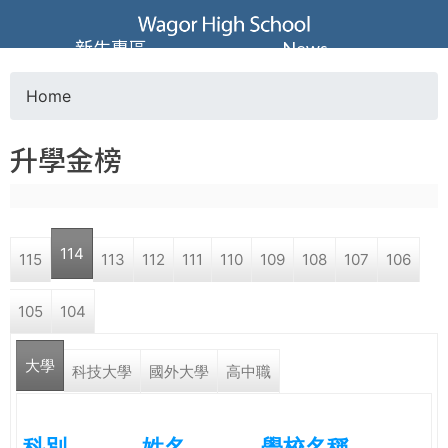
Jump to navigation
葳
新生專區
News
格
Home
Y
高
升學金榜
o
級
u
中
114
115
113
112
111
110
109
108
107
106
a
學
105
104
r
葳
大學
e
科技大學
國外大學
高中職
格
國
h
際．
科別
姓名
學校名稱
國