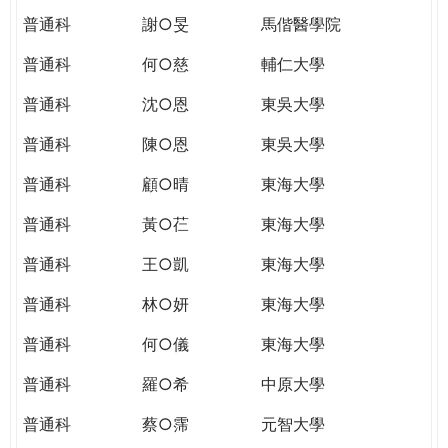
普通科
謝○旻
馬偕醫學院
普通科
何○慈
輔仁大學
普通科
沈○恩
東吳大學
普通科
陳○恩
東吳大學
普通科
顧○晴
東海大學
普通科
黃○芢
東海大學
普通科
王○凱
東海大學
普通科
林○妍
東海大學
普通科
何○儀
東海大學
普通科
羅○希
中原大學
普通科
蔡○霈
元智大學