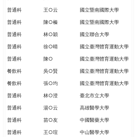
THE
WORLD
普通科
王○云
國立暨南國際大學
TOMORROW
普通科
陳○榛
國立暨南國際大學
PUTTING
YOU
普通科
林○穎
國立聯合大學
ON
THE
普通科
徐○晴
國立臺灣體育運動大學
PATH
普通科
陳○
國立臺灣體育運動大學
TO
GLOBAL
餐飲科
吳○賢
國立臺灣體育運動大學
CITIZENSHIP
餐飲科
張○均
國立臺灣體育運動大學
普通科
林○澄
臺北市立大學
普通科
湯○云
高雄醫學大學
普通科
苗○友
中國醫藥大學
普通科
王○瑄
中山醫學大學