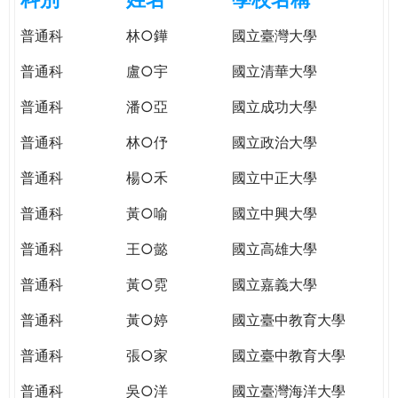
e
際
普通科
林○鏵
國立臺灣大學
葳
r
格。
普通科
盧○宇
國立清華大學
培
e
養
普通科
潘○亞
國立成功大學
具
普通科
林○伃
國立政治大學
國
際
普通科
楊○禾
國立中正大學
移
動
普通科
黃○喻
國立中興大學
力
普通科
王○懿
國立高雄大學
的
世
普通科
黃○霓
國立嘉義大學
界
公
普通科
黃○婷
國立臺中教育大學
民。
普通科
張○家
國立臺中教育大學
WAGOR
TODAY
普通科
吳○洋
國立臺灣海洋大學