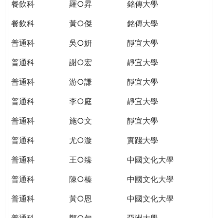
餐飲科
羅○昇
銘傳大學
餐飲科
黃○傑
銘傳大學
普通科
吳○妍
靜宜大學
普通科
謝○宏
靜宜大學
普通科
游○謙
靜宜大學
普通科
李○庭
靜宜大學
普通科
施○文
靜宜大學
普通科
尤○漩
實踐大學
普通科
王○臻
中國文化大學
普通科
陳○榛
中國文化大學
普通科
黃○恩
中國文化大學
普通科
鄭○勻
亞洲大學