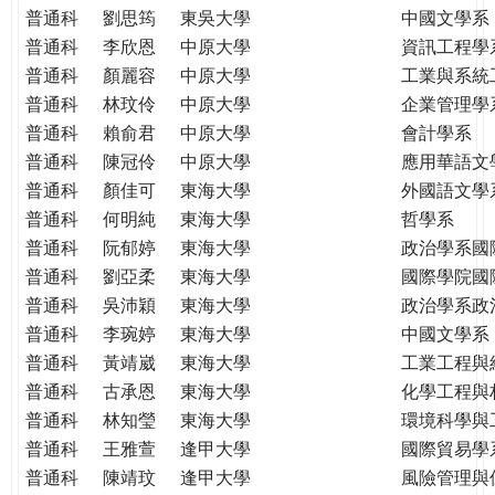
普通科
劉思筠
東吳大學
中國文學系
普通科
李欣恩
中原大學
資訊工程學
普通科
顏麗容
中原大學
工業與系統
普通科
林玟伶
中原大學
企業管理學
普通科
賴俞君
中原大學
會計學系
普通科
陳冠伶
中原大學
應用華語文
普通科
顏佳可
東海大學
外國語文學
普通科
何明純
東海大學
哲學系
普通科
阮郁婷
東海大學
政治學系國
普通科
劉亞柔
東海大學
國際學院國
普通科
吳沛穎
東海大學
政治學系政
普通科
李琬婷
東海大學
中國文學系
普通科
黃靖崴
東海大學
工業工程與
普通科
古承恩
東海大學
化學工程與
普通科
林知瑩
東海大學
環境科學與
普通科
王雅萱
逢甲大學
國際貿易學
普通科
陳靖玟
逢甲大學
風險管理與