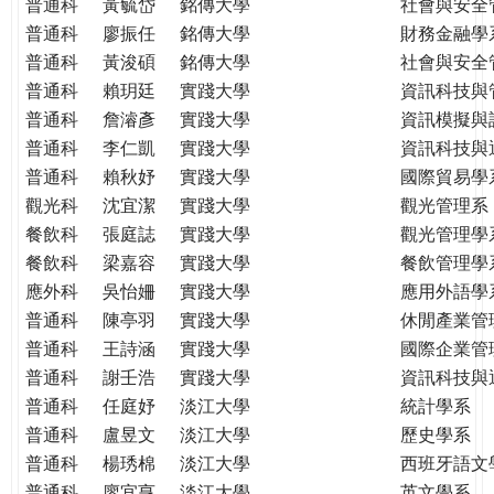
普通科
黃毓岱
銘傳大學
社會與安全
普通科
廖振任
銘傳大學
財務金融學
普通科
黃浚碩
銘傳大學
社會與安全
普通科
賴玥廷
實踐大學
資訊科技與
普通科
詹濬彥
實踐大學
資訊模擬與
普通科
李仁凱
實踐大學
資訊科技與
普通科
賴秋妤
實踐大學
國際貿易學
觀光科
沈宜潔
實踐大學
觀光管理系
餐飲科
張庭誌
實踐大學
觀光管理學
餐飲科
梁嘉容
實踐大學
餐飲管理學
應外科
吳怡姍
實踐大學
應用外語學
普通科
陳亭羽
實踐大學
休閒產業管
普通科
王詩涵
實踐大學
國際企業管
普通科
謝壬浩
實踐大學
資訊科技與
普通科
任庭妤
淡江大學
統計學系
普通科
盧昱文
淡江大學
歷史學系
普通科
楊琇棉
淡江大學
西班牙語文
普通科
廖宜亨
淡江大學
英文學系