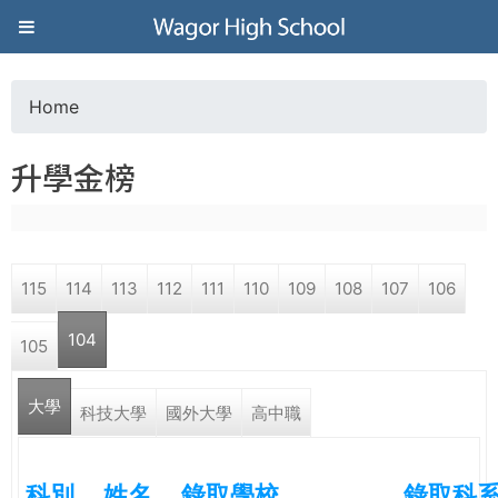
Jump to navigation
葳
格
Home
Y
高
升學金榜
o
級
u
中
115
114
113
112
111
110
109
108
107
106
a
學
104
105
r
葳
大學
(active tab)
e
科技大學
國外大學
高中職
格
國
h
際．
科別
姓名
錄取學校
錄取科
國