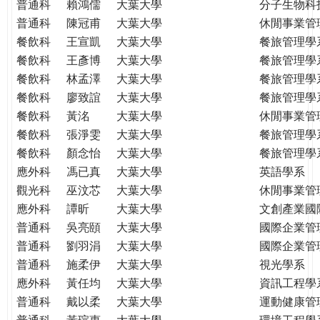
普通科
賴鴻儒
大葉大學
分子生物科
普通科
陳冠甫
大葉大學
休閒事業管
餐飲科
王宣凱
大葉大學
餐旅管理學
餐飲科
王彥博
大葉大學
餐旅管理學
餐飲科
林孟澤
大葉大學
餐旅管理學
餐飲科
廖致誼
大葉大學
餐旅管理學
餐飲科
黃洺
大葉大學
休閒事業管
餐飲科
張淨雯
大葉大學
餐旅管理學
餐飲科
顏念怡
大葉大學
餐旅管理學
應外科
馮已真
大葉大學
英語學系
觀光科
巫汶芯
大葉大學
休閒事業管
應外科
譚昕
大葉大學
文創產業國
普通科
吳亮頤
大葉大學
國際企業管
普通科
劉羽涓
大葉大學
國際企業管
普通科
施柔伊
大葉大學
視光學系
應外科
黃任均
大葉大學
資訊工程學
普通科
戴以柔
大葉大學
運動健康管
普通科
黃瑄惠
大葉大學
環境工程學