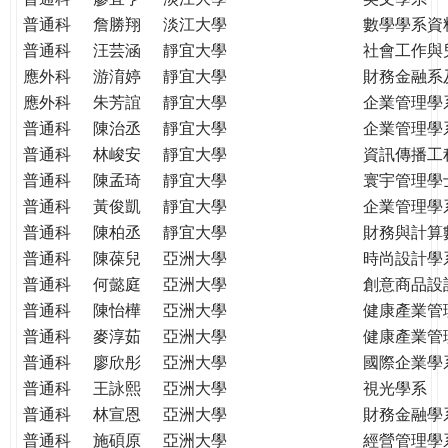
普通科
詹勝翔
淡江大學
數學學系資
普通科
汪芸涵
靜宜大學
社會工作與
應外科
游淯婷
靜宜大學
財務金融系
應外科
朱芳誼
靜宜大學
企業管理學
普通科
陳治丞
靜宜大學
企業管理學
普通科
林峻安
靜宜大學
資訊傳播工
普通科
陳孟琦
靜宜大學
寰宇管理學
普通科
黃俊凱
靜宜大學
企業管理學
普通科
陳柏丞
靜宜大學
財務與計算
普通科
陳葆兒
亞洲大學
時尚設計學
普通科
何懿庭
亞洲大學
創意商品設
普通科
陳怡樺
亞洲大學
健康產業管
普通科
麥淳茹
亞洲大學
健康產業管
普通科
廖欣彤
亞洲大學
國際企業學
普通科
王詠熙
亞洲大學
視光學系
普通科
林宣恩
亞洲大學
財務金融學
普通科
施碩原
亞洲大學
經營管理學