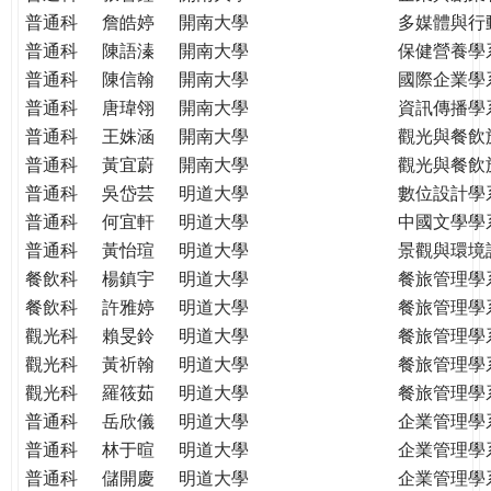
普通科
詹皓婷
開南大學
多媒體與行
普通科
陳語溱
開南大學
保健營養學
普通科
陳信翰
開南大學
國際企業學
普通科
唐瑋翎
開南大學
資訊傳播學
普通科
王姝涵
開南大學
觀光與餐飲
普通科
黃宜蔚
開南大學
觀光與餐飲
普通科
吳岱芸
明道大學
數位設計學
普通科
何宜軒
明道大學
中國文學學
普通科
黃怡瑄
明道大學
景觀與環境
餐飲科
楊鎮宇
明道大學
餐旅管理學
餐飲科
許雅婷
明道大學
餐旅管理學
觀光科
賴旻鈴
明道大學
餐旅管理學
觀光科
黃祈翰
明道大學
餐旅管理學
觀光科
羅筱茹
明道大學
餐旅管理學
普通科
岳欣儀
明道大學
企業管理學
普通科
林于暄
明道大學
企業管理學
普通科
儲開慶
明道大學
企業管理學