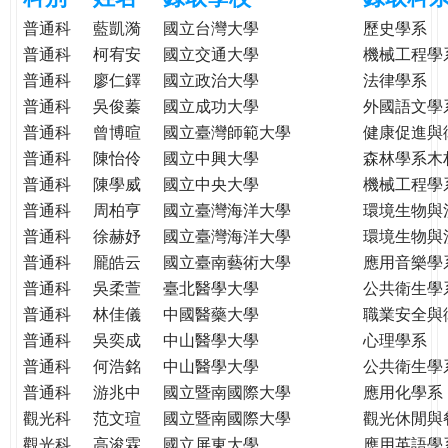
e
際
普通科
藍凱漪
國立台灣大學
歷史學系
葳
普通科
柯宥安
國立交通大學
機械工程學
r
格。
普通科
廖仁鐸
國立政治大學
法律學系
培
普通科
吳俊蓁
國立成功大學
外國語文學
e
養
普通科
曾博暄
國立臺灣師範大學
健康促進與
具
普通科
陳怡伶
國立中興大學
森林學系木
國
普通科
陳學威
國立中央大學
機械工程學
際
普通科
周柏亨
國立臺灣海洋大學
環境生物與
移
普通科
徐赫妤
國立臺灣海洋大學
環境生物與
動
力
普通科
龎皓云
國立臺南藝術大學
應用音樂學
的
普通科
吳柔萱
臺北醫學大學
公共衛生學
世
普通科
林佳儀
中國醫藥大學
職業安全與
界
普通科
吳奕成
中山醫學大學
心理學系
公
普通科
何浩銘
中山醫學大學
公共衛生學
民。
普通科
游兆中
國立暨南國際大學
應用化學系
WAGOR
觀光科
范文瑄
國立暨南國際大學
觀光休閒與
TODAY
觀光科
高浚霖
國立屏東大學
應用英語學