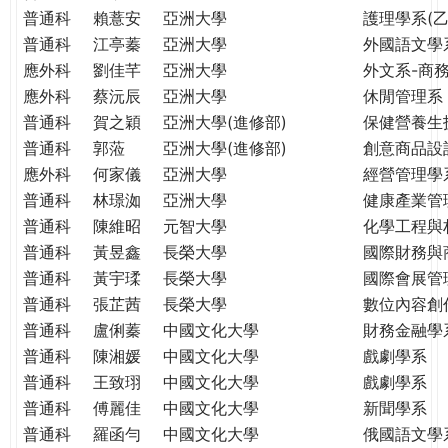
普通科
賴薏安
亞洲大學
護理學系(乙
普通科
江亭蓁
亞洲大學
外國語文學
應外科
劉佳芊
亞洲大學
外文系-商
應外科
蔡沅辰
亞洲大學
休閒管理系
普通科
賀之穎
亞洲大學(進修部)
保健營養生
普通科
郭蒞
亞洲大學(進修部)
創意商品設
應外科
何家儀
亞洲大學
經營管理學
普通科
林璟洳
亞洲大學
健康產業管
普通科
陳維昭
元智大學
化學工程與
普通科
黃昱鑫
長榮大學
國際財務與
普通科
黃宇瑈
長榮大學
國際會展管
普通科
張芷茜
長榮大學
數位內容創
普通科
盧俐蓁
中國文化大學
財務金融學
普通科
陳湘媛
中國文化大學
戲劇學系
普通科
王致珝
中國文化大學
戲劇學系
普通科
傅麗佳
中國文化大學
新聞學系
普通科
羅函勻
中國文化大學
俄國語文學