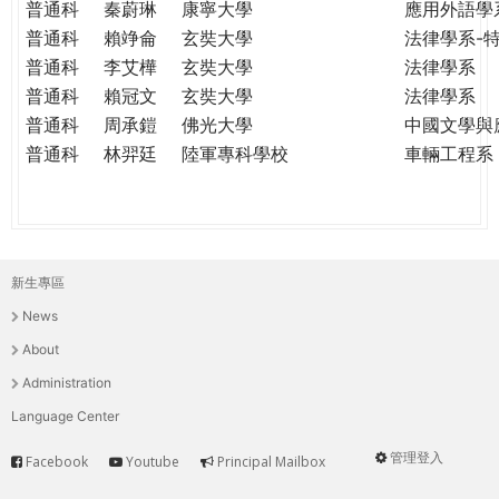
普通科
秦蔚琳
康寧大學
應用外語學
普通科
賴竫侖
玄奘大學
法律學系-
普通科
李艾樺
玄奘大學
法律學系
普通科
賴冠文
玄奘大學
法律學系
普通科
周承鎧
佛光大學
中國文學與
普通科
林羿廷
陸軍專科學校
車輛工程系
新生專區
主
News
選
About
單
Administration
Language Center
管理登入
Facebook
Youtube
Principal Mailbox
Service
User