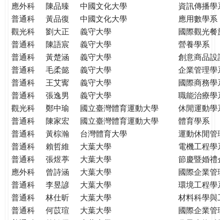
應外科
陳品臻
中國文化大學
資訊傳播學
普通科
黃品復
中國文化大學
應用數學系
觀光科
劉大正
義守大學
國際觀光餐
普通科
陳語宸
義守大學
營養學系
普通科
黃楚涵
義守大學
創意商品設
普通科
毛柔懿
義守大學
企業管理學
普通科
王艾寗
義守大學
國際商務學
普通科
張逸男
義守大學
職能治療學
觀光科
鄭中瑜
國立臺灣體育運動大學
休閒運動學
普通科
陳家宏
國立臺灣體育運動大學
體育學系
普通科
黃棕瀚
台灣體育大學
運動休閒管
普通科
賴哲維
大葉大學
電機工程學
普通科
張煜葶
大葉大學
節慶暨婚禮
應外科
曾詩涵
大葉大學
國際企業管
普通科
李昱諺
大葉大學
環境工程學
普通科
林仕昕
大葉大學
材料科學與
普通科
何苡瑄
大葉大學
國際企業管