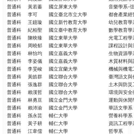
THE
普通科
黃若蓁
國立屏東大學
音樂學系-
WORLD
普通科
李可
國立臺北市立大學
都會產業經
TOMORROW
普通科
王鐿璇
國立新竹教育大學
幼兒教育學
PUTTING
普通科
紀柏聖
國立臺中教育大學
數學教育學
YOU
ON
普通科
陳映臻
國立東華大學
光電工程學
THE
普通科
周曉郁
國立東華大學
課程設計與
PATH
普通科
林怡均
國立嘉義大學
生物資源學
TO
普通科
李姿儀
國立嘉義大學
木質材料與
GLOBAL
普通科
李旻峻
國立宜蘭大學
機械與機電
CITIZENSHIP
普通科
黃皓群
國立聯合大學
臺灣語文與
普通科
張逸群
國立聯合大學
土木與防災
普通科
賴漢哲
國立聯合大學
環境與安全
普通科
林勇亘
國立金門大學
運動與休閒
普通科
賴沛渝
國立金門大學
華語文學系
普通科
孫永芸
輔仁大學
營養科學系
普通科
黃子耕
輔仁大學
資訊工程學
普通科
江韋儒
輔仁大學
哲學系