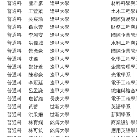
普通科
盧君彥
逢甲大學
材料科學與
普通科
王萓葇
逢甲大學
土木工程學
普通科
吳宸瑜
逢甲大學
國際貿易學
普通科
孫永豐
逢甲大學
財務工程與
普通科
李翊安
逢甲大學
國際企業管
普通科
洪偉城
逢甲大學
水利工程與
普通科
景彥豪
逢甲大學
國際企業管
普通科
沈遙
逢甲大學
化學工程學
普通科
鄭妤萱
逢甲大學
企業管理學
普通科
陳睿豪
逢甲大學
光電學系
普通科
李冠廷
逢甲大學
電子工程學
普通科
呂孟謙
逢甲大學
纖維與複合
普通科
詹哲維
長庚大學
電子工程學
普通科
黃蕾
世新大學
英語學系
普通科
洪采姍
世新大學
新聞學系
普通科
林育嫻
銘傳大學
商業設計學
普通科
林可筑
銘傳大學
應用英語學