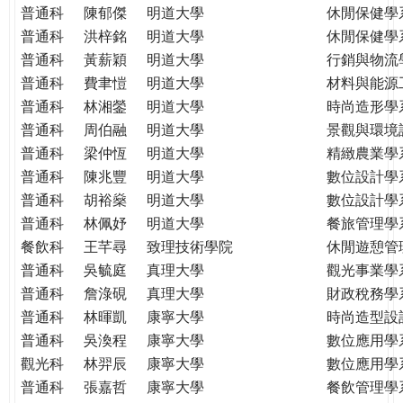
普通科
陳郁傑
明道大學
休閒保健學
普通科
洪梓銘
明道大學
休閒保健學
普通科
黃薪穎
明道大學
行銷與物流
普通科
費聿愷
明道大學
材料與能源
普通科
林湘鎣
明道大學
時尚造形學
普通科
周伯融
明道大學
景觀與環境
普通科
梁仲恆
明道大學
精緻農業學
普通科
陳兆豐
明道大學
數位設計學
普通科
胡裕燊
明道大學
數位設計學
普通科
林佩妤
明道大學
餐旅管理學
餐飲科
王芊尋
致理技術學院
休閒遊憩管
普通科
吳毓庭
真理大學
觀光事業學
普通科
詹淥硯
真理大學
財政稅務學
普通科
林暉凱
康寧大學
時尚造型設
普通科
吳渙程
康寧大學
數位應用學
觀光科
林羿辰
康寧大學
數位應用學
普通科
張嘉哲
康寧大學
餐飲管理學