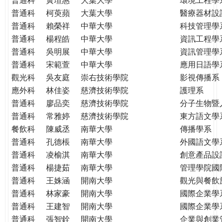
普通科
柯萸蘋
大葉大學
醫療器材設
普通科
賴榮祥
中華大學
科技管理學
普通科
楊程皓
中華大學
資訊工程學
普通科
吳明展
中華大學
資訊管理學
普通科
宋範萱
中華大學
應用日語學
觀光科
吳友庭
崇右技術學院
影視傳播系
應外科
林佳姿
慈濟技術學院
護理系
普通科
廖品奕
慈濟技術學院
分子生物暨
普通科
常雅婷
慈濟技術學院
東方語文學
餐飲科
陳威丞
南華大學
傳播學系
普通科
孔德棖
南華大學
外國語文學
普通科
凌榆淇
南華大學
創意產品設
普通科
楊捷茹
南華大學
管理學院國
普通科
王姝涵
開南大學
觀光與餐飲
普通科
林家豪
開南大學
國際企業學
普通科
王建智
開南大學
國際企業學
普通科
張智銓
開南大學
企業與創業