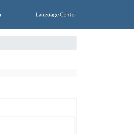
n
Language Center