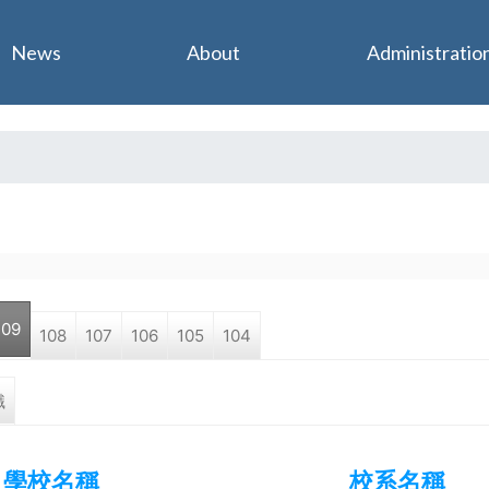
Jump to navigation
News
About
Administratio
109
108
107
106
105
104
職
學校名稱
校系名稱