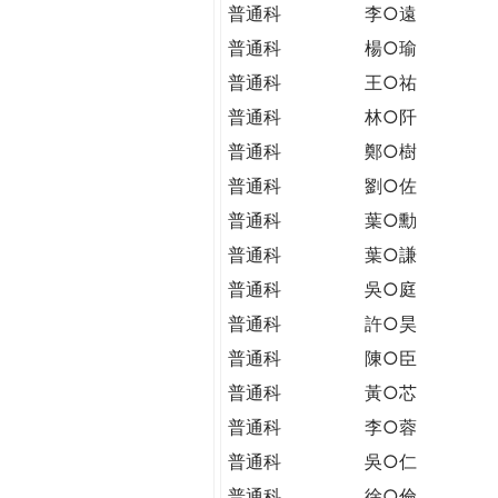
THE
普通科
李○遠
WORLD
普通科
楊○瑜
TOMORROW
普通科
王○祐
PUTTING
YOU
普通科
林○阡
ON
普通科
鄭○樹
THE
普通科
劉○佐
PATH
TO
普通科
葉○勳
GLOBAL
普通科
葉○謙
CITIZENSHIP
普通科
吳○庭
普通科
許○昊
普通科
陳○臣
普通科
黃○芯
普通科
李○蓉
普通科
吳○仁
普通科
徐○倫