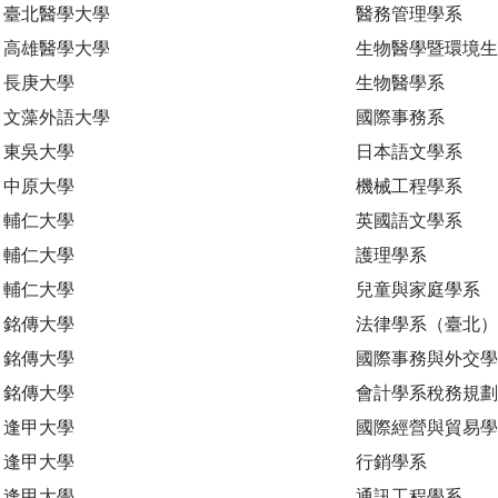
臺北醫學大學
醫務管理學系
高雄醫學大學
生物醫學暨環境
長庚大學
生物醫學系
文藻外語大學
國際事務系
東吳大學
日本語文學系
中原大學
機械工程學系
輔仁大學
英國語文學系
輔仁大學
護理學系
輔仁大學
兒童與家庭學系
銘傳大學
法律學系（臺北）
銘傳大學
國際事務與外交學
銘傳大學
會計學系稅務規
逢甲大學
國際經營與貿易學
逢甲大學
行銷學系
逢甲大學
通訊工程學系