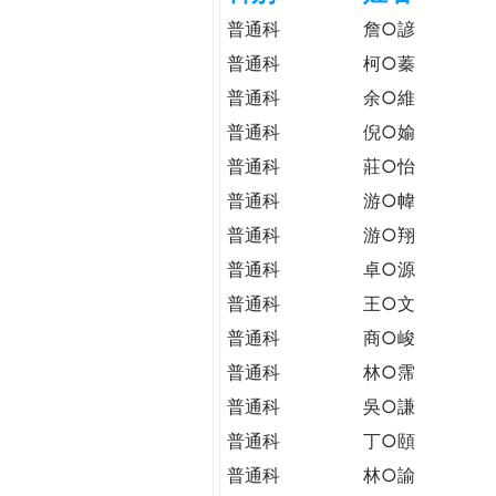
h
際
普通科
詹○諺
葳
普通科
柯○蓁
e
格。
普通科
余○維
培
r
養
普通科
倪○媮
具
普通科
莊○怡
e
國
普通科
游○幃
際
普通科
游○翔
移
動
普通科
卓○源
力
普通科
王○文
的
普通科
商○峻
世
界
普通科
林○霈
公
普通科
吳○謙
民。
普通科
丁○頤
WAGOR
TODAY
普通科
林○諭