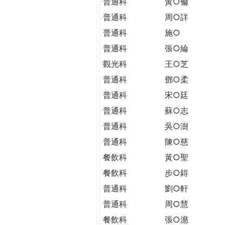
普通科
黃○倫
普通科
周○詳
普通科
施○
普通科
張○綸
觀光科
王○芝
普通科
鄧○柔
普通科
宋○廷
普通科
蘇○志
普通科
吳○澍
普通科
陳○慈
餐飲科
黃○聖
餐飲科
步○鍀
普通科
劉○軒
普通科
周○慧
餐飲科
張○濨