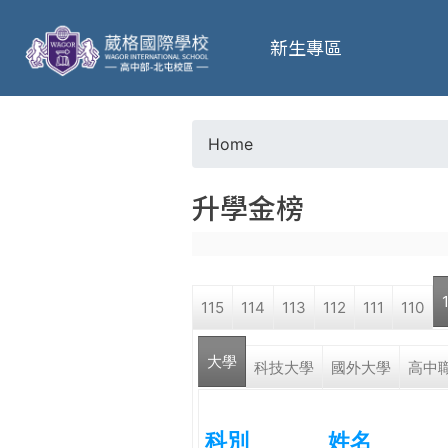
葳
新生專區
格
高
Home
Y
級
升學金榜
o
中
u
學
115
114
113
112
111
110
a
葳
大學
r
科技大學
國外大學
高中
格
國
e
際．
科別
姓名
國