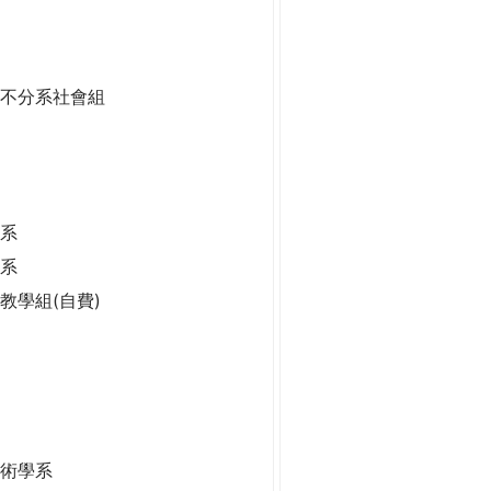
二不分系社會組
系
學系
學系
教學組(自費)
技術學系