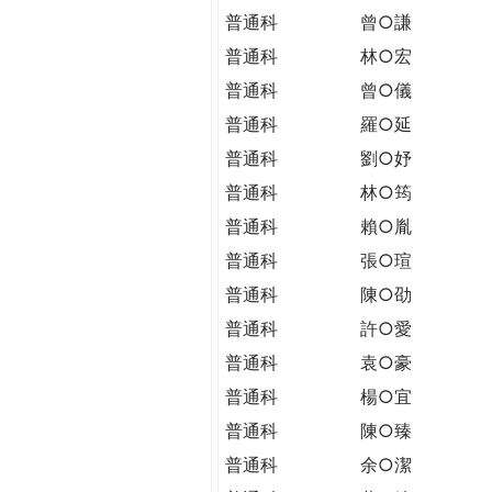
普通科
曾○謙
普通科
林○宏
普通科
曾○儀
普通科
羅○延
普通科
劉○妤
普通科
林○筠
普通科
賴○胤
普通科
張○瑄
普通科
陳○劭
普通科
許○愛
普通科
袁○豪
普通科
楊○宜
普通科
陳○臻
普通科
余○潔