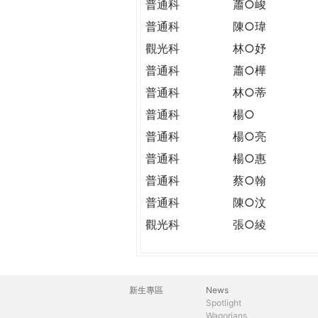
普通科
蕭○峻
普通科
陳○瑋
觀光科
林○妤
普通科
蕭○樺
普通科
林○蒂
普通科
楊○
普通科
楊○亮
普通科
楊○惠
普通科
蔡○翰
普通科
陳○汶
觀光科
張○綾
新生專區
News
主
Spotlight
Wagorians