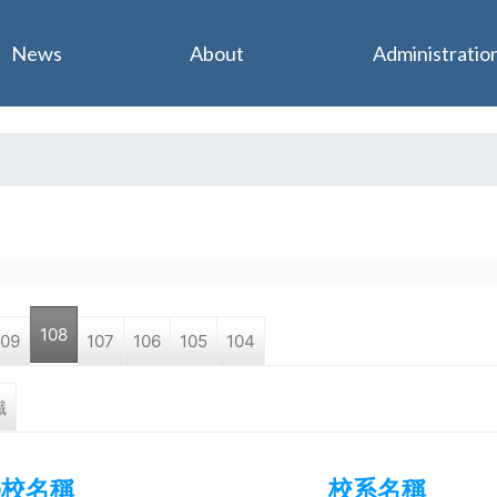
Jump to navigation
News
About
Administratio
108
109
107
106
105
104
職
學校名稱
校系名稱