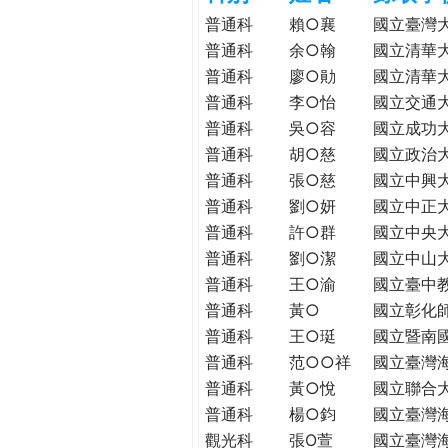
h
際
普通科
賴○襄
國立臺灣
葳
普通科
余○翰
國立清華
e
格。
普通科
廖○勛
國立清華
培
普通科
李○怡
國立交通
r
養
普通科
吳○容
國立成功
具
普通科
胡○慈
國立政治
e
國
普通科
張○慈
國立中興
際
普通科
劉○妍
國立中正
移
普通科
許○群
國立中央
動
普通科
劉○潔
國立中山
力
普通科
王○渝
國立臺中
的
世
普通科
黃○
國立彰化
界
普通科
王○珽
國立暨南
公
普通科
范○○祥
國立臺灣
民。
普通科
黃○悅
國立聯合
WAGOR
普通科
楊○鈞
國立臺灣
TODAY
觀光科
張O萱
國立臺灣