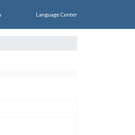
n
Language Center