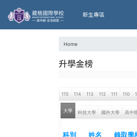
葳
新生專區
格
高
Home
Y
級
升學金榜
o
中
u
學
115
114
113
112
111
110
a
葳
大學
r
科技大學
國外大學
高中
格
國
e
際．
科別
姓名
錄取學
國