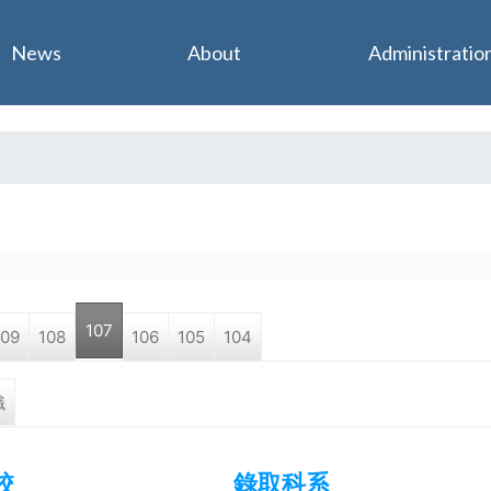
Jump to navigation
News
About
Administratio
107
109
108
106
105
104
職
校
錄取科系