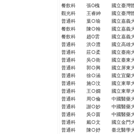
THE
餐飲科
張O槐
國立臺灣
WORLD
觀光科
王睿紳
國立臺灣
TOMORROW
普通科
葉○瑜
國立嘉義
PUTTING
餐飲科
陳○翰
國立嘉義
YOU
餐飲科
趙O雲
國立嘉義
ON
普通科
洪○澧
國立高雄
THE
PATH
普通科
莊○柔
國立臺南
TO
普通科
吳○衛
國立臺東
GLOBAL
普通科
郭○興
國立屏東
CITIZENSHIP
普通科
徐○涵
國立宜蘭
普通科
施○汶
國立東華
普通科
王○嫺
國立東華
普通科
周○倫
中國醫藥
普通科
謝○妙
中國醫藥
普通科
吳○茵
中國醫藥
普通科
戴○文
國立金門
普通科
陳○妤
臺北醫學