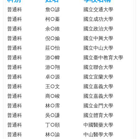
e
際
普通科
詹○諺
國立交通大學
葳
普通科
柯○蓁
國立成功大學
r
格。
普通科
余○維
國立政治大學
培
e
養
普通科
倪○媮
國立中興大學
具
普通科
莊○怡
國立中山大學
國
普通科
游○幃
國立臺中教育大學
際
移
普通科
游○翔
國立聯合大學
動
普通科
卓○源
國立宜蘭大學
力
普通科
王○文
國立嘉義大學
的
世
普通科
商○峻
國立嘉義大學
界
普通科
林○霈
國立金門大學
公
普通科
吳○謙
國立體育大學
民。
普通科
丁○頤
中國醫藥大學
WAGOR
TODAY
普通科
林○諭
中山醫學大學