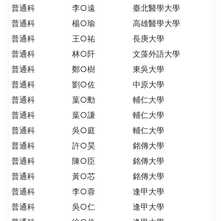
THE
普通科
李○遠
臺北醫學大學
WORLD
普通科
楊○瑜
高雄醫學大學
TOMORROW
PUTTING
普通科
王○祐
長庚大學
YOU
普通科
林○阡
文藻外語大學
ON
普通科
鄭○樹
東吳大學
THE
普通科
劉○佐
中原大學
PATH
TO
普通科
葉○勳
輔仁大學
GLOBAL
普通科
葉○謙
輔仁大學
CITIZENSHIP
普通科
吳○庭
輔仁大學
普通科
許○昊
銘傳大學
普通科
陳○臣
銘傳大學
普通科
黃○芯
銘傳大學
普通科
李○蓉
逢甲大學
普通科
吳○仁
逢甲大學