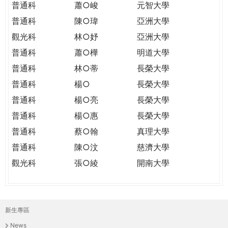
普通科
蕭○峻
元智大學
普通科
陳○瑋
亞洲大學
觀光科
林○妤
亞洲大學
普通科
蕭○樺
明道大學
普通科
林○蒂
長榮大學
普通科
楊○
長榮大學
普通科
楊○亮
長榮大學
普通科
楊○惠
長榮大學
普通科
蔡○翰
真理大學
普通科
陳○汶
慈濟大學
觀光科
張○綾
開南大學
新生專區
主
News