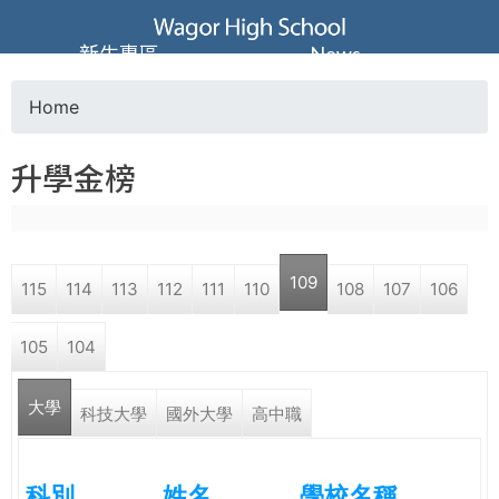
Jump to navigation
葳
新生專區
News
格
Home
Y
高
升學金榜
o
級
u
中
109
115
114
113
112
111
110
108
107
106
a
學
105
104
r
葳
大學
e
科技大學
國外大學
高中職
格
國
h
際．
科別
姓名
學校名稱
國