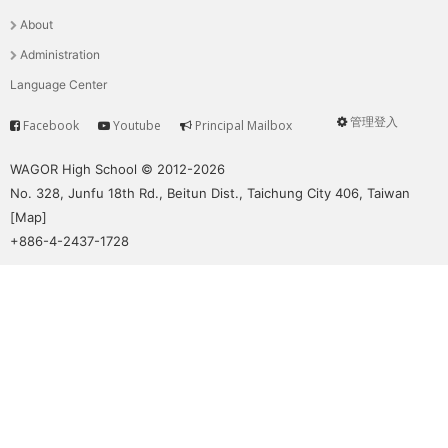
選
About
單
Administration
Language Center
管理登入
Facebook
Youtube
Principal Mailbox
Service
User
menu
WAGOR High School © 2012-2026
No. 328, Junfu 18th Rd., Beitun Dist., Taichung City 406, Taiwan
[
Map
]
+886-4-2437-1728