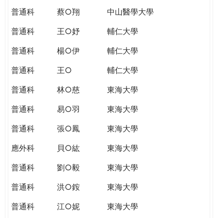
普通科
蔡○翔
中山醫學大學
普通科
王○妤
輔仁大學
普通科
楊○伊
輔仁大學
普通科
王○
輔仁大學
普通科
林○慈
東海大學
普通科
易○羽
東海大學
普通科
張○鳳
東海大學
應外科
貝○紘
東海大學
普通科
劉○毅
東海大學
普通科
洪○銨
東海大學
普通科
江○妮
東海大學