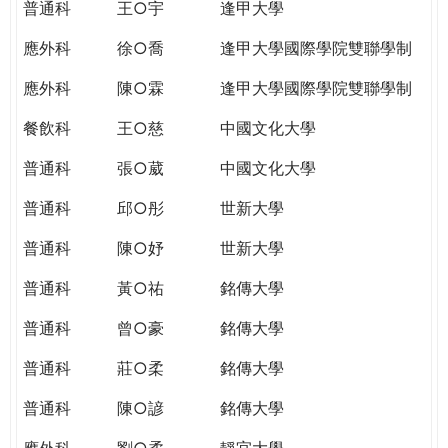
普通科
王○宇
逢甲大學
應外科
徐○喬
逢甲大學國際學院雙聯學制
應外科
陳○霖
逢甲大學國際學院雙聯學制
餐飲科
王○慈
中國文化大學
普通科
張○葳
中國文化大學
普通科
邱○彤
世新大學
普通科
陳○妤
世新大學
普通科
黃○祐
銘傳大學
普通科
曾○豪
銘傳大學
普通科
莊○柔
銘傳大學
普通科
陳○諺
銘傳大學
應外科
劉○柔
靜宜大學