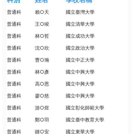
e
際
普通科
賴○天
國立臺灣大學
葳
r
格。
普通科
王○竣
國立清華大學
培
e
養
普通科
林○哲
國立成功大學
具
普通科
沈○欣
國立政治大學
國
際
普通科
曹○瀚
國立中正大學
移
動
普通科
林○彥
國立中興大學
力
普通科
高○恩
國立中興大學
的
世
普通科
廖○慈
國立中興大學
界
公
普通科
游○煜
國立彰化師範大學
民。
普通科
鄭○羽
國立臺中教育大學
WAGOR
TODAY
普通科
鍾○安
國立東華大學