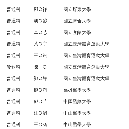
THE
WORLD
普通科
郭○祥
國立屏東大學
TOMORROW
普通科
胡○諺
國立聯合大學
PUTTING
YOU
普通科
卓○芯
國立宜蘭大學
ON
THE
普通科
葉○宇
國立臺灣體育運動大學
PATH
普通科
王○鈞
國立臺灣體育運動大學
TO
GLOBAL
餐飲科
陳 ○
國立臺灣體育運動大學
CITIZENSHIP
普通科
鄭○坪
國立臺灣體育運動大學
普通科
廖○誼
高雄醫學大學
普通科
郭○芊
中國醫藥大學
普通科
汪○諺
中山醫學大學
普通科
王○涵
中山醫學大學