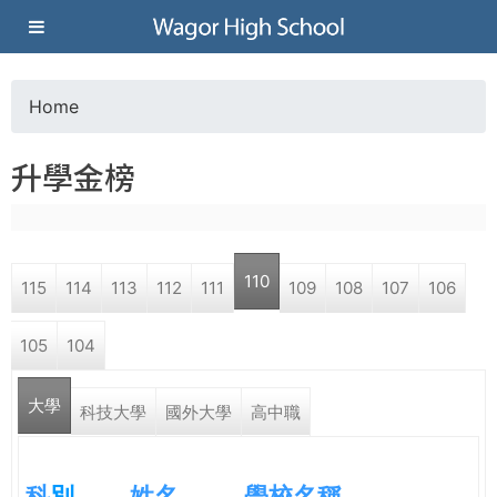
Jump to navigation
葳
格
Home
Y
高
升學金榜
o
級
u
中
110
115
114
113
112
111
109
108
107
106
a
學
105
104
r
葳
大學
e
科技大學
國外大學
高中職
格
國
h
際．
科
別
姓名
學校名稱
國