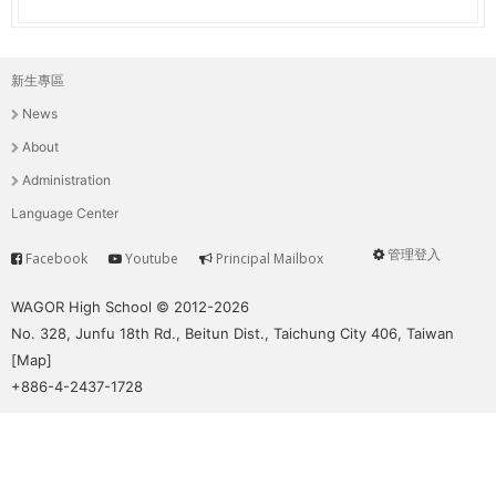
新生專區
主
News
選
About
單
Administration
Language Center
管理登入
Facebook
Youtube
Principal Mailbox
Service
User
menu
WAGOR High School © 2012-2026
No. 328, Junfu 18th Rd., Beitun Dist., Taichung City 406, Taiwan
[
Map
]
+886-4-2437-1728