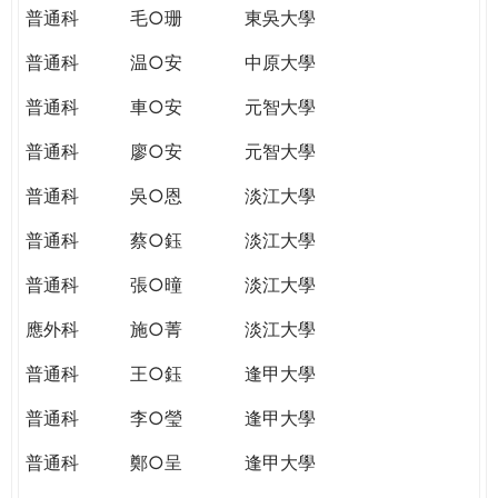
普通科
毛○珊
東吳大學
普通科
温○安
中原大學
普通科
車○安
元智大學
普通科
廖○安
元智大學
普通科
吳○恩
淡江大學
普通科
蔡○鈺
淡江大學
普通科
張○曈
淡江大學
應外科
施○菁
淡江大學
普通科
王○鈺
逢甲大學
普通科
李○瑩
逢甲大學
普通科
鄭○呈
逢甲大學