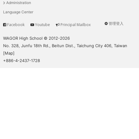
單
Administration
Language Center
管理登入
Facebook
Youtube
Principal Mailbox
Service
User
menu
WAGOR High School © 2012-2026
No. 328, Junfu 18th Rd., Beitun Dist., Taichung City 406, Taiwan
[
Map
]
+886-4-2437-1728