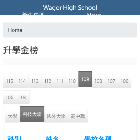
Jump to navigation
葳
新生專區
News
格
Home
Y
高
升學金榜
o
級
u
中
109
115
114
113
112
111
110
108
107
106
a
學
105
104
r
葳
科技大學
e
大學
國外大學
高中職
格
國
h
際．
科別
姓名
學校名稱
國