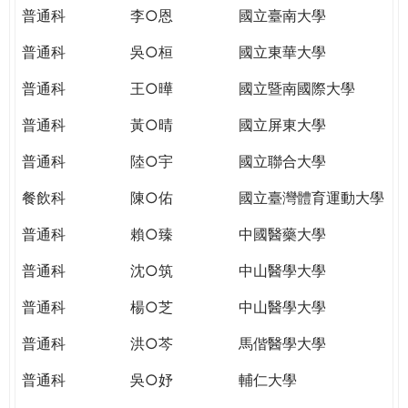
THE
普通科
李○恩
國立臺南大學
WORLD
TOMORROW
普通科
吳○桓
國立東華大學
PUTTING
普通科
王○曄
國立暨南國際大學
YOU
ON
普通科
黃○晴
國立屏東大學
THE
PATH
普通科
陸○宇
國立聯合大學
TO
餐飲科
陳○佑
國立臺灣體育運動大學
GLOBAL
CITIZENSHIP
普通科
賴○臻
中國醫藥大學
普通科
沈○筑
中山醫學大學
普通科
楊○芝
中山醫學大學
普通科
洪○芩
馬偕醫學大學
普通科
吳○妤
輔仁大學