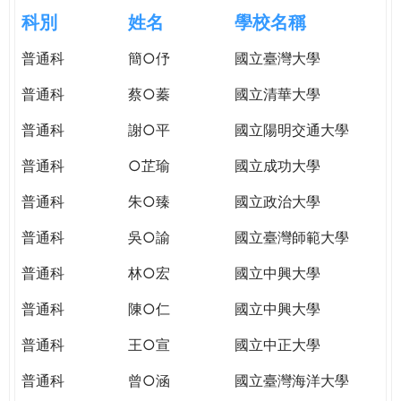
e
際
科別
姓名
學校名稱
葳
r
普通科
簡○伃
國立臺灣大學
格。
培
普通科
蔡○蓁
國立清華大學
e
養
具
普通科
謝○平
國立陽明交通大學
國
普通科
○芷瑜
國立成功大學
際
移
普通科
朱○臻
國立政治大學
動
力
普通科
吳○諭
國立臺灣師範大學
的
普通科
林○宏
國立中興大學
世
界
普通科
陳○仁
國立中興大學
公
民。
普通科
王○宣
國立中正大學
WAGOR
普通科
曾○涵
國立臺灣海洋大學
TODAY