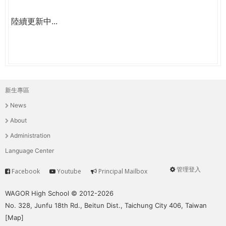
陸續更新中...
新生專區
主
News
選
About
單
Administration
Language Center
管理登入
Facebook
Youtube
Principal Mailbox
Service
User
menu
WAGOR High School © 2012-2026
No. 328, Junfu 18th Rd., Beitun Dist., Taichung City 406, Taiwan
[
Map
]