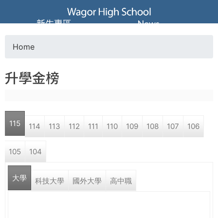
Jump to navigation
葳
新生專區
News
格
Home
Y
高
升學金榜
o
級
u
中
115
114
113
112
111
110
109
108
107
106
a
學
105
104
r
葳
大學
e
科技大學
國外大學
高中職
格
國
h
際．
國