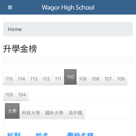
Jump to navigation
葳
格
Home
Y
高
升學金榜
o
級
u
中
110
115
114
113
112
111
109
108
107
106
a
學
105
104
r
葳
大學
e
科技大學
國外大學
高中職
格
國
h
際．
科
別
姓名
學校名稱
國