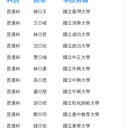
e
際
普通科
賴○天
國立臺灣大學
葳
r
格。
普通科
王○竣
國立清華大學
培
e
養
普通科
林○哲
國立成功大學
具
普通科
沈○欣
國立政治大學
國
際
普通科
曹○瀚
國立中正大學
移
動
普通科
林○彥
國立中興大學
力
普通科
高○恩
國立中興大學
的
世
普通科
廖○慈
國立中興大學
界
公
普通科
游○煜
國立彰化師範大學
民。
普通科
鄭○羽
國立臺中教育大學
WAGOR
TODAY
普通科
鍾○安
國立東華大學