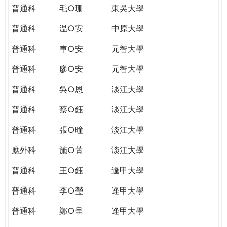
普通科
毛○珊
東吳大學
普通科
温○安
中原大學
普通科
車○安
元智大學
普通科
廖○安
元智大學
普通科
吳○恩
淡江大學
普通科
蔡○鈺
淡江大學
普通科
張○曈
淡江大學
應外科
施○菁
淡江大學
普通科
王○鈺
逢甲大學
普通科
李○瑩
逢甲大學
普通科
鄭○呈
逢甲大學