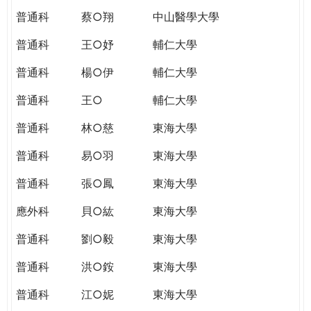
普通科
蔡○翔
中山醫學大學
普通科
王○妤
輔仁大學
普通科
楊○伊
輔仁大學
普通科
王○
輔仁大學
普通科
林○慈
東海大學
普通科
易○羽
東海大學
普通科
張○鳳
東海大學
應外科
貝○紘
東海大學
普通科
劉○毅
東海大學
普通科
洪○銨
東海大學
普通科
江○妮
東海大學