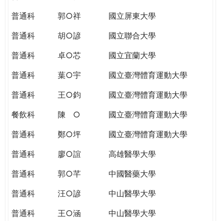
THE
WORLD
普通科
郭○祥
國立屏東大學
TOMORROW
普通科
胡○諺
國立聯合大學
PUTTING
YOU
普通科
卓○芯
國立宜蘭大學
ON
THE
普通科
葉○宇
國立臺灣體育運動大學
PATH
普通科
王○鈞
國立臺灣體育運動大學
TO
GLOBAL
餐飲科
陳 ○
國立臺灣體育運動大學
CITIZENSHIP
普通科
鄭○坪
國立臺灣體育運動大學
普通科
廖○誼
高雄醫學大學
普通科
郭○芊
中國醫藥大學
普通科
汪○諺
中山醫學大學
普通科
王○涵
中山醫學大學