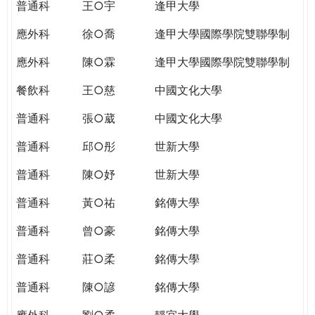
普通科
王○宇
逢甲大學
應外科
徐○喬
逢甲大學國際學院雙聯學制
應外科
陳○霖
逢甲大學國際學院雙聯學制
餐飲科
王○慈
中國文化大學
普通科
張○葳
中國文化大學
普通科
邱○彤
世新大學
普通科
陳○妤
世新大學
普通科
黃○祐
銘傳大學
普通科
曾○豪
銘傳大學
普通科
莊○柔
銘傳大學
普通科
陳○諺
銘傳大學
應外科
劉○柔
靜宜大學