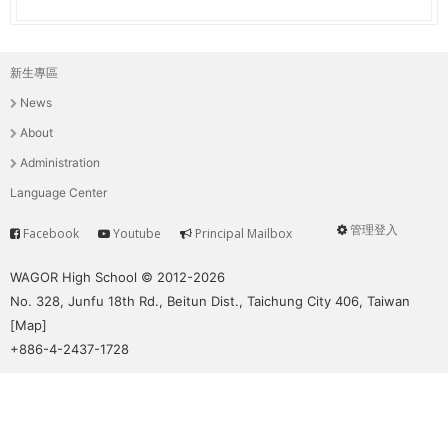
新生專區
主
News
選
About
單
Administration
Language Center
管理登入
Facebook
Youtube
Principal Mailbox
Service
User
menu
WAGOR High School © 2012-2026
No. 328, Junfu 18th Rd., Beitun Dist., Taichung City 406, Taiwan
[
Map
]
+886-4-2437-1728