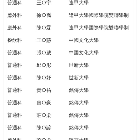
普通科
王○宇
逢甲大學
應外科
徐○喬
逢甲大學國際學院雙聯學制
應外科
陳○霖
逢甲大學國際學院雙聯學制
餐飲科
王○慈
中國文化大學
普通科
張○葳
中國文化大學
普通科
邱○彤
世新大學
普通科
陳○妤
世新大學
普通科
黃○祐
銘傳大學
普通科
曾○豪
銘傳大學
普通科
莊○柔
銘傳大學
普通科
陳○諺
銘傳大學
應外科
劉○柔
靜宜大學