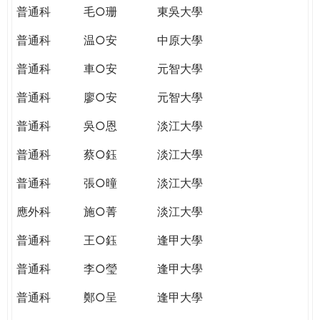
普通科
毛○珊
東吳大學
普通科
温○安
中原大學
普通科
車○安
元智大學
普通科
廖○安
元智大學
普通科
吳○恩
淡江大學
普通科
蔡○鈺
淡江大學
普通科
張○曈
淡江大學
應外科
施○菁
淡江大學
普通科
王○鈺
逢甲大學
普通科
李○瑩
逢甲大學
普通科
鄭○呈
逢甲大學