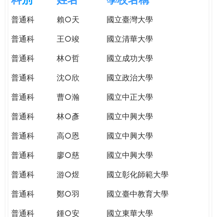
e
際
普通科
賴○天
國立臺灣大學
葳
r
格。
普通科
王○竣
國立清華大學
培
e
養
普通科
林○哲
國立成功大學
具
普通科
沈○欣
國立政治大學
國
際
普通科
曹○瀚
國立中正大學
移
動
普通科
林○彥
國立中興大學
力
普通科
高○恩
國立中興大學
的
世
普通科
廖○慈
國立中興大學
界
公
普通科
游○煜
國立彰化師範大學
民。
普通科
鄭○羽
國立臺中教育大學
WAGOR
TODAY
普通科
鍾○安
國立東華大學