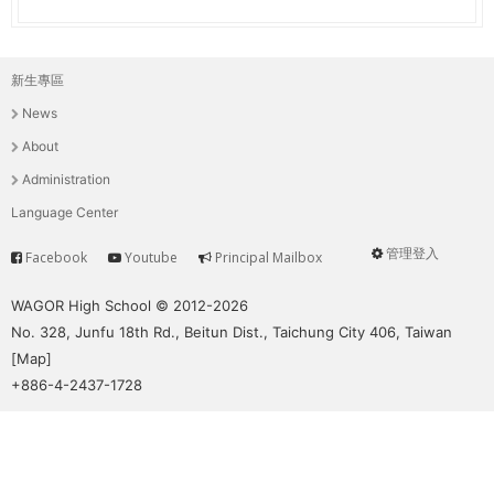
新生專區
主
News
選
About
單
Administration
Language Center
管理登入
Facebook
Youtube
Principal Mailbox
Service
User
menu
WAGOR High School © 2012-2026
No. 328, Junfu 18th Rd., Beitun Dist., Taichung City 406, Taiwan
[
Map
]
+886-4-2437-1728