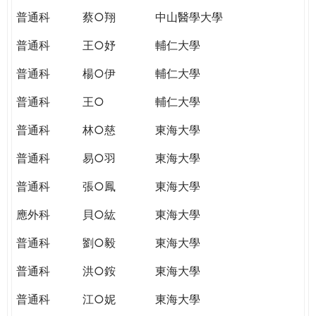
普通科
蔡○翔
中山醫學大學
普通科
王○妤
輔仁大學
普通科
楊○伊
輔仁大學
普通科
王○
輔仁大學
普通科
林○慈
東海大學
普通科
易○羽
東海大學
普通科
張○鳳
東海大學
應外科
貝○紘
東海大學
普通科
劉○毅
東海大學
普通科
洪○銨
東海大學
普通科
江○妮
東海大學