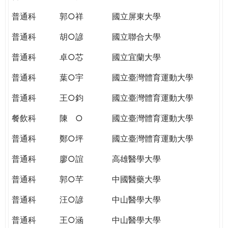
THE
WORLD
普通科
郭○祥
國立屏東大學
TOMORROW
普通科
胡○諺
國立聯合大學
PUTTING
YOU
普通科
卓○芯
國立宜蘭大學
ON
THE
普通科
葉○宇
國立臺灣體育運動大學
PATH
普通科
王○鈞
國立臺灣體育運動大學
TO
GLOBAL
餐飲科
陳 ○
國立臺灣體育運動大學
CITIZENSHIP
普通科
鄭○坪
國立臺灣體育運動大學
普通科
廖○誼
高雄醫學大學
普通科
郭○芊
中國醫藥大學
普通科
汪○諺
中山醫學大學
普通科
王○涵
中山醫學大學