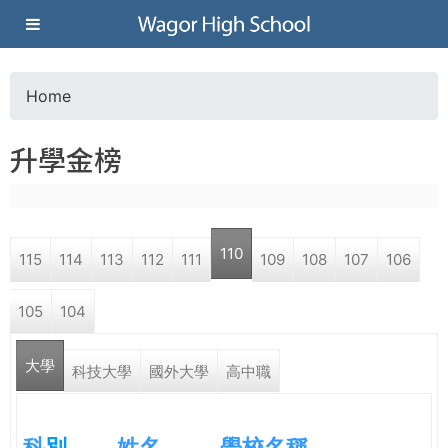
Jump to navigation
葳
格
Home
Y
高
升學金榜
o
級
u
中
110
115
114
113
112
111
109
108
107
106
a
學
105
104
r
葳
大學
e
科技大學
國外大學
高中職
格
國
h
際．
科
別
姓名
學校名稱
國