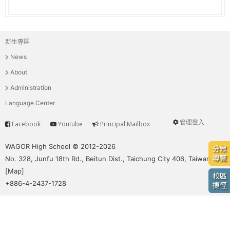
e
際
葳
r
格。
新生專區
主
培
e
News
養
選
具
About
國
單
Administration
際
Language Center
移
動
管理登入
Facebook
Youtube
Principal Mailbox
Service
User
力
的
menu
WAGOR High School © 2012-2026
分眾
世
導覽
No. 328, Junfu 18th Rd., Beitun Dist., Taichung City 406, Taiwan
界
[
Map
]
校區
公
+886-4-2437-1728
捷徑
民。
WAGOR
TODAY