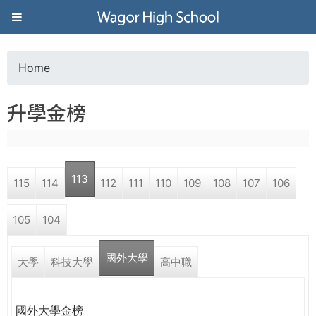
Jump to navigation
葳
格
Home
Y
高
升學金榜
o
級
u
中
113
115
114
112
111
110
109
108
107
106
a
學
105
104
r
葳
國外大學
e
大學
科技大學
高中職
格
國
h
際．
國外大學金榜
國