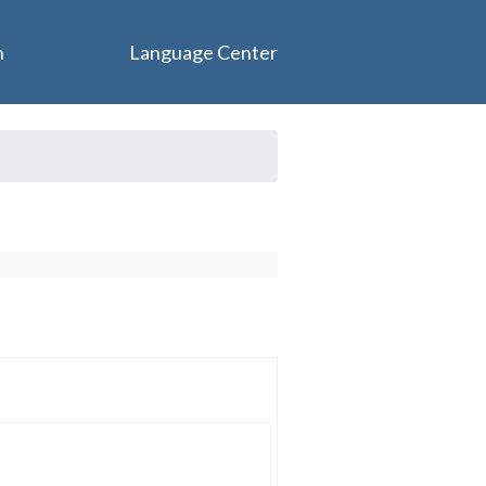
n
Language Center