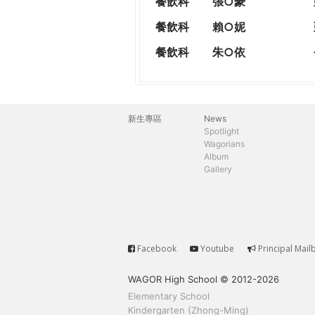
餐飲科
張○豪
餐飲科
賴○妮
餐飲科
朱○依
新生專區
News
主
Spotlight
Wagorians
選
Album
Gallery
單
Facebook
Youtube
Principal Mail
Service
WAGOR High School © 2012-2026
Elementary School
Kindergarten (Zhong-Ming)