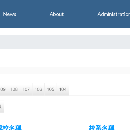
Jump to navigation
News
About
Administratio
109
108
107
106
105
104
職
學校名稱
校系名稱