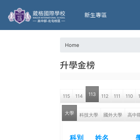
葳
新生專區
格
高
Home
Y
級
升學金榜
o
中
u
學
113
115
114
112
111
110
a
葳
大學
r
科技大學
國外大學
高中
格
國
e
際．
科別
姓名
國