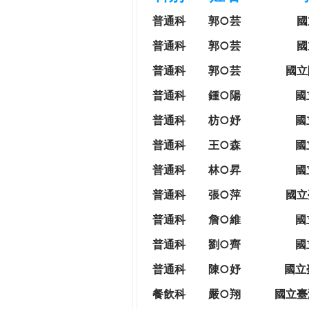
h
際
普通科
郭○芸
國
葳
e
普通科
郭○芸
國
格。
培
普通科
郭○芸
國立
r
養
普通科
鍾○陽
國
具
e
國
普通科
枋○妤
國
際
普通科
王○森
國
移
動
普通科
林○昇
國
力
普通科
張○萍
國立
的
世
普通科
詹○維
國
界
普通科
劉○齊
國
公
民。
普通科
陳○妤
國立
WAGOR
餐飲科
嚴○翔
國立
臺
TODAY