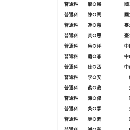
THE
普通科
廖○勝
國
WORLD
普通科
陳○閔
國
TOMORROW
PUTTING
普通科
馮○憲
臺
YOU
普通科
黃○恩
臺
ON
THE
普
通科
吳○洋
中
PATH
普通科
蕭○菲
中
TO
GLOBAL
普通科
徐○丞
中
CITIZENSHIP
普通科
李○安
普通科
蔡○葳
普通科
陳○傑
普通科
吳○霖
普通科
馬○閎
普通科
謝○享