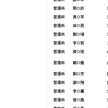
普通科
郭○妡
普通科
黃○芩
普通科
林○恩
普通科
鄭○璿
普通科
李○哲
普通科
黃○瑄
普通科
戴○薇
普通科
劉○芳
普通科
謝○翔
普通科
李○馨
普通科
曾○惠