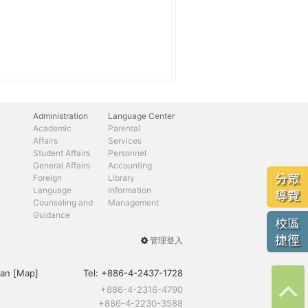
Administration
Language Center
Academic
Parental
Affairs
Services
Student Affairs
Personnel
General Affairs
Accounting
分眾
Foreign
Library
Language
Information
導覽
Counseling and
Management
Guidance
校區
捷徑
管理登入
User
menu
an [
Map
]
Tel:
+886-4-2437-1728
+886-4-2316-4790
+886-4-2230-3588