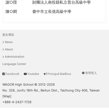
謝○陞
財團法人南投縣私立普台高級中學
陳○閎
臺中市立長億高級中學
新生專區
主
News
選
About
單
Administration
Language Center
管理登入
Facebook
Youtube
Principal Mailbox
Service
User
menu
WAGOR High School © 2012-2026
No. 328, Junfu 18th Rd., Beitun Dist., Taichung City 406, Taiwan
[
Map
]
+886-4-2437-1728