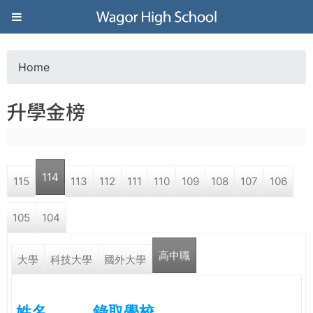
Jump to navigation
葳
格
Home
Y
高
升學金榜
o
級
u
中
114
115
113
112
111
110
109
108
107
106
a
學
105
104
r
葳
高中職
e
大學
科技大學
國外大學
格
國
h
際．
姓名
錄取學校
國