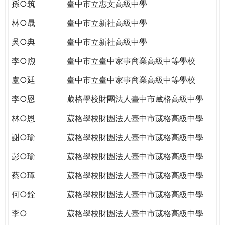
THE
孫○筑
臺中市立惠文高級中學
WORLD
林○晟
臺中市立新社高級中學
TOMORROW
PUTTING
吳○典
臺中市立新社高級中學
YOU
李○煦
臺中市立臺中家事商業高級中等學校
ON
THE
盧○廷
臺中市立臺中家事商業高級中等學校
PATH
TO
李○恩
葳格學校財團法人臺中市葳格高級中學
GLOBAL
林○恩
葳格學校財團法人臺中市葳格高級中學
CITIZENSHIP
謝○瑜
葳格學校財團法人臺中市葳格高級中學
彭○瑜
葳格學校財團法人臺中市葳格高級中學
蔡○璋
葳格學校財團法人臺中市葳格高級中學
何○銓
葳格學校財團法人臺中市葳格高級中學
李○
葳格學校財團法人臺中市葳格高級中學