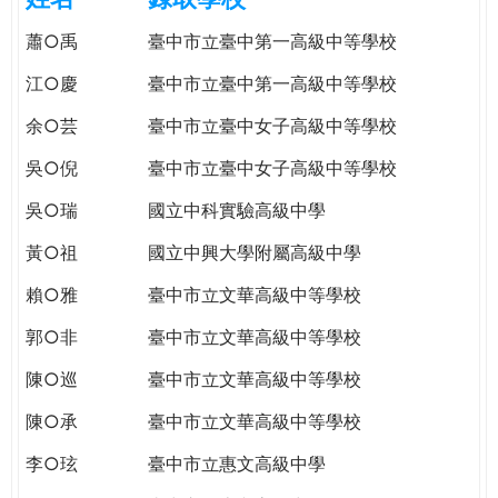
e
際
蕭○禹
臺中市立臺中第一高級中等學校
葳
r
格。
江○慶
臺中市立臺中第一高級中等學校
培
e
余○芸
臺中市立臺中女子高級中等學校
養
具
吳○倪
臺中市立臺中女子高級中等學校
國
際
吳○瑞
國立中科實驗高級中學
移
黃○祖
國立中興大學附屬高級中學
動
力
賴○雅
臺中市立文華高級中等學校
的
郭○非
臺中市立文華高級中等學校
世
界
陳○巡
臺中市立文華高級中等學校
公
陳○承
臺中市立文華高級中等學校
民。
WAGOR
李○玹
臺中市立惠文高級中學
TODAY