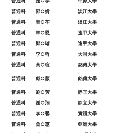
普通科
謝○享
中原大學
普通科
郭○妡
淡江大學
普通科
黃○芩
淡江大學
普通科
林○恩
逢甲大學
普通科
鄭○璿
逢甲大學
普通科
李○哲
大同大學
普通科
黃○瑄
銘傳大學
普通科
戴○薇
銘傳大學
普通科
劉○芳
靜宜大學
普通科
謝○翔
靜宜大學
普通科
李○馨
實踐大學
普通科
曾○惠
亞洲大學