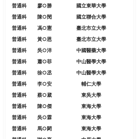
THE
普通科
廖○勝
國立東華大學
WORLD
TOMORROW
普通科
陳○閔
國立聯合大學
PUTTING
普通科
馮○憲
臺北市立大學
YOU
ON
普通科
黃○恩
臺北市立大學
THE
普
通科
吳○洋
中國醫藥大學
PATH
TO
普通科
蕭○菲
中山醫學大學
GLOBAL
普通科
徐○丞
中山醫學大學
CITIZENSHIP
普通科
李○安
輔仁大學
普通科
蔡○葳
東吳大學
普通科
陳○傑
東海大學
普通科
吳○霖
東海大學
普通科
馬○閎
東海大學