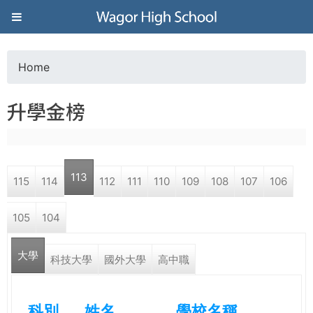
Jump to navigation
葳
格
Home
Y
高
升學金榜
o
級
u
中
113
115
114
112
111
110
109
108
107
106
a
學
105
104
r
葳
大學
e
科技大學
國外大學
高中職
格
國
h
際．
科別
姓名
學校名稱
國