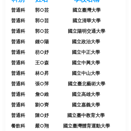
e
際
普通科
郭○芸
國立臺灣大學
葳
r
格。
普通科
郭○芸
國立清華大學
培
普通科
郭○芸
國立陽明交通大學
e
養
具
普通科
鍾○陽
國立政治大學
國
普通科
枋○妤
國立中正大學
際
移
普通科
王○森
國立中興大學
動
普通科
林○昇
國立中山大學
力
的
普通科
張○萍
國立臺北藝術大學
世
普通科
詹○維
國立高雄大學
界
公
普通科
劉○齊
國立嘉義大學
民。
普通科
陳○妤
國立臺中教育大學
WAGOR
TODAY
餐飲科
嚴○翔
國立
臺灣體育運動大學