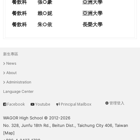
餐飲科
張○豪
亞洲大學
餐飲科
賴○妮
亞洲大學
餐飲科
朱○依
長榮大學
新生專區
主
News
選
About
單
Administration
Language Center
管理登入
Facebook
Youtube
Principal Mailbox
Service
User
menu
WAGOR High School © 2012-2026
No. 328, Junfu 18th Rd., Beitun Dist., Taichung City 406, Taiwan
[
Map
]