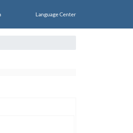
n
Language Center