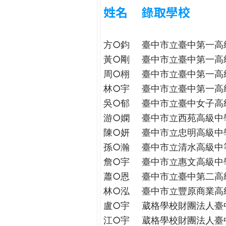
h
姓名
錄取學校
際
葳
e
格。
方○鈞
臺中市立臺中第一高
培
r
養
黃○剛
臺中市立臺中第一高
具
周○栩
臺中市立臺中第一高
e
國
林○宇
臺中市立臺中第一高
際
吳○郁
臺中市立臺中女子高
移
游○嫻
臺中市立西苑高級中
動
力
陳○妍
臺中市立忠明高級中
的
孫○瀚
臺中市立清水高級中
世
詹○宇
臺中市立惠文高級中
界
蕭○恩
臺中市立臺中第二高
公
林○泓
臺中市立豐原商業高
民。
WAGOR
盧○宇
葳格學校財團法人臺
TODAY
江○宇
葳格學校財團法人臺