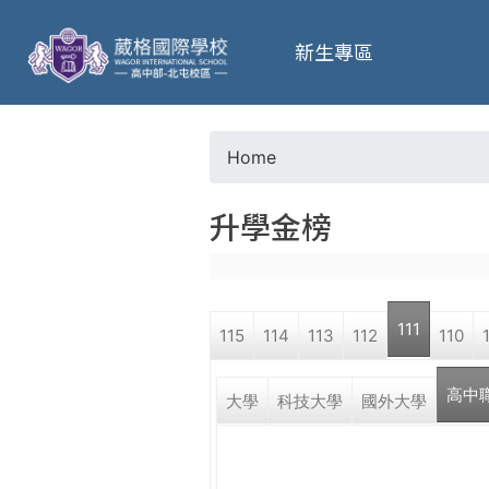
葳
新生專區
格
高
Home
Y
級
升學金榜
o
中
u
學
111
115
114
113
112
110
a
葳
高中
r
大學
科技大學
國外大學
格
國
e
際．
國