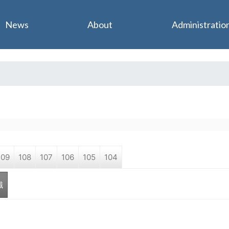
Jump to navigation
News
About
Administratio
109
108
107
106
105
104
職