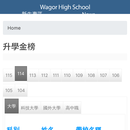
Jump to navigation
葳
新生專區
News
格
Home
Y
高
升學金榜
o
級
u
中
114
115
113
112
111
110
109
108
107
106
a
學
105
104
r
葳
大學
e
科技大學
國外大學
高中職
格
國
h
際．
科別
姓名
學校名稱
國