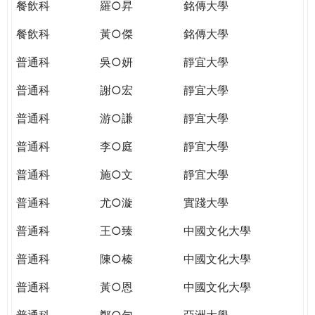
餐飲科
羅○昇
銘傳大學
餐飲科
黃○傑
銘傳大學
普通科
吳○妍
靜宜大學
普通科
謝○宏
靜宜大學
普通科
游○謙
靜宜大學
普通科
李○庭
靜宜大學
普通科
施○文
靜宜大學
普通科
尤○漩
實踐大學
普通科
王○臻
中國文化大學
普通科
陳○榛
中國文化大學
普通科
黃○恩
中國文化大學
普通科
鄭○勻
亞洲大學