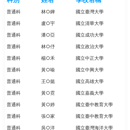
e
際
普通科
林○鏵
國立臺灣大學
葳
r
格。
普通科
盧○宇
國立清華大學
培
e
養
普通科
潘○亞
國立成功大學
具
普通科
林○伃
國立政治大學
國
際
普通科
楊○禾
國立中正大學
移
動
普通科
黃○喻
國立中興大學
力
普通科
王○懿
國立高雄大學
的
世
普通科
黃○霓
國立嘉義大學
界
公
普通科
黃○婷
國立臺中教育大學
民。
普通科
張○家
國立臺中教育大學
WAGOR
TODAY
普通科
吳○洋
國立臺灣海洋大學