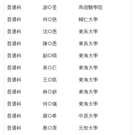
普通科
謝○旻
馬偕醫學院
普通科
何○慈
輔仁大學
普通科
沈○恩
東吳大學
普通科
陳○恩
東吳大學
普通科
顧○晴
東海大學
普通科
黃○芢
東海大學
普通科
王○凱
東海大學
普通科
林○妍
東海大學
普通科
何○儀
東海大學
普通科
羅○希
中原大學
普通科
蔡○霈
元智大學