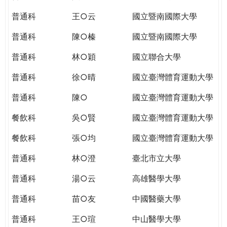
THE
WORLD
普通科
王○云
國立暨南國際大學
TOMORROW
普通科
陳○榛
國立暨南國際大學
PUTTING
YOU
普通科
林○穎
國立聯合大學
ON
THE
普通科
徐○晴
國立臺灣體育運動大學
PATH
普通科
陳○
國立臺灣體育運動大學
TO
GLOBAL
餐飲科
吳○賢
國立臺灣體育運動大學
CITIZENSHIP
餐飲科
張○均
國立臺灣體育運動大學
普通科
林○澄
臺北市立大學
普通科
湯○云
高雄醫學大學
普通科
苗○友
中國醫藥大學
普通科
王○瑄
中山醫學大學