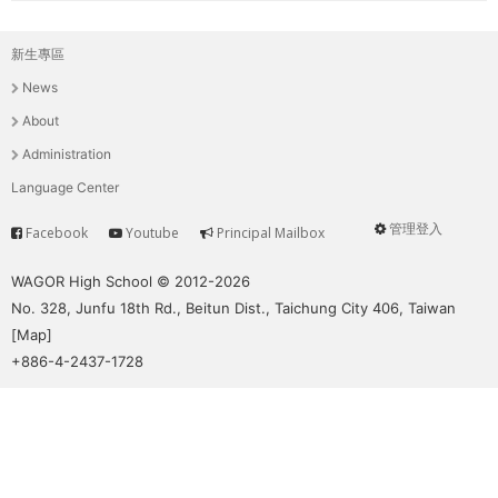
新生專區
主
News
選
About
單
Administration
Language Center
管理登入
Facebook
Youtube
Principal Mailbox
Service
User
menu
WAGOR High School © 2012-2026
No. 328, Junfu 18th Rd., Beitun Dist., Taichung City 406, Taiwan
[
Map
]
+886-4-2437-1728