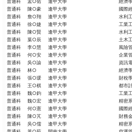
普通科
孟○佑
逢甲大學
經濟
普通科
陳○豪
逢甲大學
國際
普通科
詹○翔
逢甲大學
水利
普通科
徐○婕
逢甲大學
工業
普通科
陳○賢
逢甲大學
水利
普通科
葉○辰
逢甲大學
土木
普通科
李○慧
逢甲大學
風險
普通科
何○安
逢甲大學
企業
普通科
吳○諭
逢甲大學
資訊
普通科
林○
逢甲大學
經濟
普通科
張○瑗
逢甲大學
財稅
普通科
王○棋
逢甲大學
都市
普通科
魏○鈞
逢甲大學
工業
普通科
魏○宏
逢甲大學
精密
普通科
何○憲
逢甲大學
國際
普通科
陳○芃
逢甲大學
財務
普通科
吳○儒
逢甲大學
精密
普通科
黃○茹
開南大學
空運