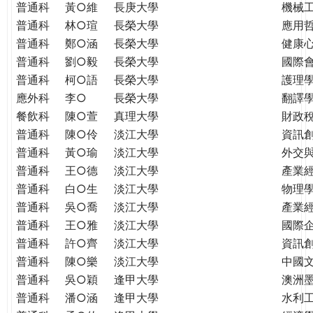
普通科
黃○維
長庚大學
機械
普通科
林○瑄
長榮大學
應用
普通科
鄭○涵
長榮大學
健康
普通科
劉○毅
長榮大學
國際
普通科
柯○語
長榮大學
護理學
應外科
李○
長榮大學
翻譯
餐飲科
陳○萱
真理大學
財政
普通科
陳○伶
淡江大學
資訊
普通科
黃○瑜
淡江大學
外交
普通科
王○德
淡江大學
產業
普通科
白○生
淡江大學
物理
普通科
吳○喬
淡江大學
產業
普通科
王○雅
淡江大學
國際
普通科
許○齊
淡江大學
資訊
普通科
陳○樂
淡江大學
中國
普通科
吳○穎
逢甲大學
澳洲
普通科
潘○涵
逢甲大學
水利