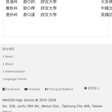
普通科
顏○鈞
靜宜大學
大眾
餐飲科
劉○樺
靜宜大學
中國
應外科
蔡○謙
靜宜大學
英國
新生專區
主
News
選
About
單
Administration
Language Center
管理登入
Facebook
Youtube
Principal Mailbox
Service
User
menu
WAGOR High School © 2012-2026
No. 328, Junfu 18th Rd., Beitun Dist., Taichung City 406, Taiwan
[
Map
]