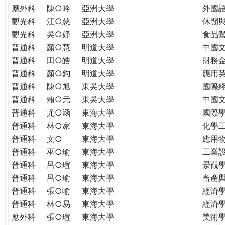
應外科
陳○吟
亞洲大學
外國
觀光科
江○慈
亞洲大學
休閒
觀光科
吳○妤
亞洲大學
食品
普通科
顏○慧
明道大學
中國
普通科
田○皓
明道大學
財務
普通科
顏○鈞
明道大學
應用
普通科
陳○旭
東吳大學
國際
普通科
賴○元
東吳大學
中國
普通科
尤○涵
東海大學
國際學
普通科
林○家
東海大學
化學
普通科
文○
東海大學
應用
普通科
巫○瑜
東海大學
工業
普通科
呂○瑄
東海大學
景觀
普通科
呂○瑜
東海大學
畜產
普通科
張○喻
東海大學
經濟
普通科
林○易
東海大學
經濟
應外科
張○瑄
東海大學
美術