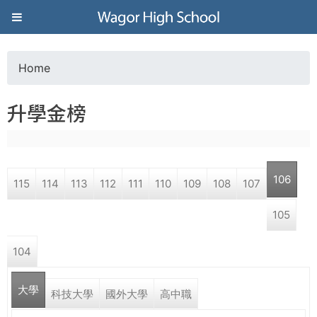
Jump to navigation
葳
格
Home
Y
高
升學金榜
o
級
u
中
106
115
114
113
112
111
110
109
108
107
a
學
105
r
葳
104
e
格
國
大學
h
科技大學
國外大學
高中職
際．
國