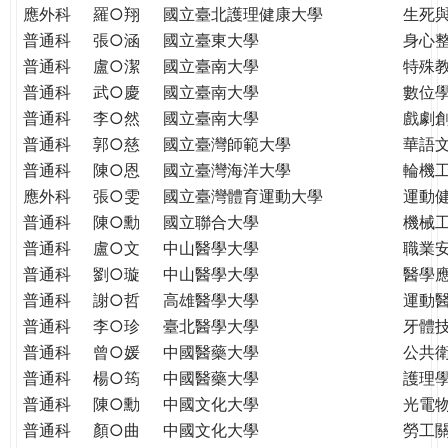
THE
應外科
羅○翔
國立臺北護理健康大學
生死
WORLD
普通科
張○涵
國立臺東大學
身心
TOMORROW
普通科
盧○潔
國立臺南大學
特殊
PUTTING
普通科
武○慶
國立臺南大學
數位
YOU
普通科
李○然
國立臺南大學
戲劇創
ON
普通科
郭○慈
國立臺灣師範大學
華語
THE
普通科
陳○恩
國立臺灣海洋大學
輪機
PATH
應外科
張○雯
國立臺灣體育運動大學
運動
TO
GLOBAL
普通科
陳○勳
國立聯合大學
機械
CITIZENSHIP
普通科
盧○文
中山醫學大學
職業
普通科
劉○璇
中山醫學大學
醫學
普通科
謝○哲
高雄醫學大學
運動
普通科
李○珍
臺北醫學大學
牙體
普通科
曾○媛
中國醫藥大學
公共
普通科
楊○筠
中國醫藥大學
護理
普通科
陳○勳
中國文化大學
光電
普通科
顏○曲
中國文化大學
勞工