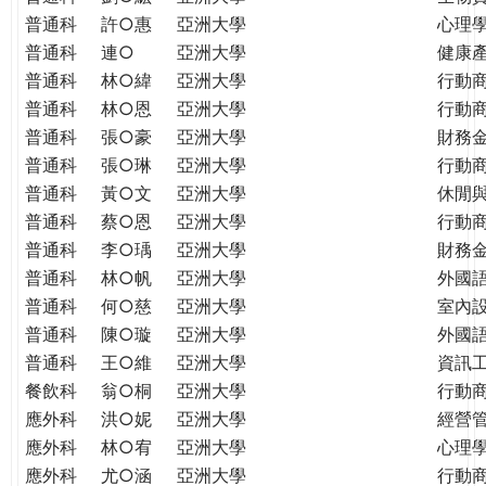
普通科
許○惠
亞洲大學
心理
普通科
連○
亞洲大學
健康
普通科
林○緯
亞洲大學
行動
普通科
林○恩
亞洲大學
行動
普通科
張○豪
亞洲大學
財務
普通科
張○琳
亞洲大學
行動
普通科
黃○文
亞洲大學
休閒
普通科
蔡○恩
亞洲大學
行動
普通科
李○瑀
亞洲大學
財務
普通科
林○帆
亞洲大學
外國
普通科
何○慈
亞洲大學
室內
普通科
陳○璇
亞洲大學
外國語
普通科
王○維
亞洲大學
資訊工
餐飲科
翁○桐
亞洲大學
行動
應外科
洪○妮
亞洲大學
經營
應外科
林○宥
亞洲大學
心理
應外科
尤○涵
亞洲大學
行動