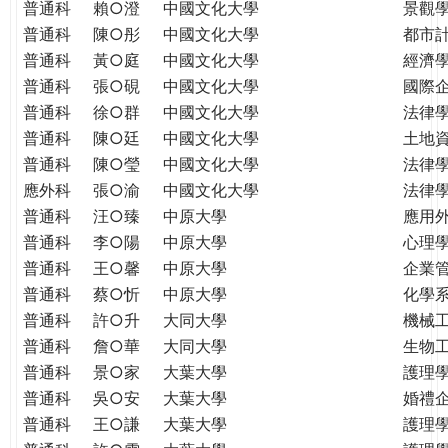
普通科
賴○澄
中國文化大學
景觀
普通科
陳○彤
中國文化大學
都市
普通科
黃○庭
中國文化大學
經濟
普通科
張○硯
中國文化大學
國際
普通科
徐○群
中國文化大學
法律
普通科
陳○廷
中國文化大學
土地
普通科
陳○瑩
中國文化大學
法律
應外科
張○渝
中國文化大學
法律
普通科
汪○臻
中原大學
應用
普通科
李○陽
中原大學
心理
普通科
王○馨
中原大學
企業
普通科
蔡○忻
中原大學
化學
普通科
許○升
大同大學
機械
普通科
詹○華
大同大學
生物
普通科
景○家
大葉大學
護理
普通科
吳○安
大葉大學
婚禮
普通科
王○謙
大葉大學
護理