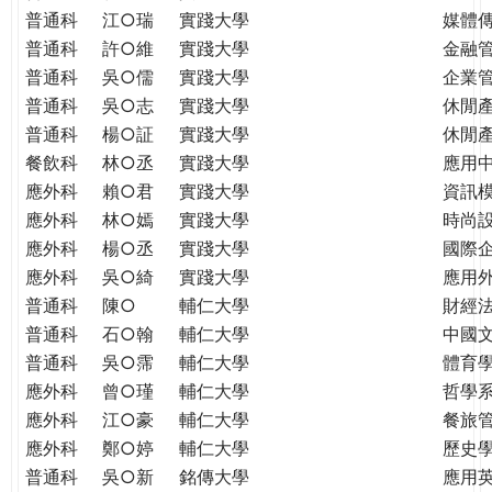
普通科
江○瑞
實踐大學
媒體
普通科
許○維
實踐大學
金融
普通科
吳○儒
實踐大學
企業
普通科
吳○志
實踐大學
休閒
普通科
楊○証
實踐大學
休閒
餐飲科
林○丞
實踐大學
應用
應外科
賴○君
實踐大學
資訊
應外科
林○嫣
實踐大學
時尚
應外科
楊○丞
實踐大學
國際
應外科
吳○綺
實踐大學
應用
普通科
陳○
輔仁大學
財經
普通科
石○翰
輔仁大學
中國
普通科
吳○霈
輔仁大學
體育
應外科
曾○瑾
輔仁大學
哲學
應外科
江○豪
輔仁大學
餐旅
應外科
鄭○婷
輔仁大學
歷史
普通科
吳○新
銘傳大學
應用