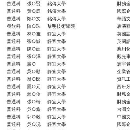
普通科
張○賢
銘傳大學
財務
普通科
黃○庭
銘傳大學
國際
普通科
鄭○文
銘傳大學
華語
餐飲科
陳○珠
黎明技術學院
表演
普通科
林○雅
靜宜大學
英國
普通科
張○虓
靜宜大學
英國
普通科
陳○廷
靜宜大學
應用
普通科
張○澤
靜宜大學
觀光
普通科
廖○
靜宜大學
寰宇
普通科
吳○勳
靜宜大學
企業
普通科
翁○閔
靜宜大學
資訊
普通科
龎○元
靜宜大學
西班
普通科
賴○伶
靜宜大學
財務
普通科
張○端
靜宜大學
財務
普通科
吳○鑫
靜宜大學
台灣
普通科
郭○毅
靜宜大學
中國
普通科
吳○况
靜宜大學
國際企