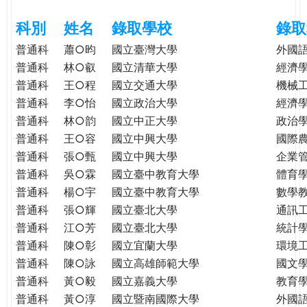
e
際
科別
姓名
錄取學校
錄取
葳
r
格。
普通科
蕭○昀
國立臺灣大學
外國
培
普通科
林○叡
國立清華大學
經濟
e
養
普通科
王○程
國立交通大學
機械
具
普通科
李○怡
國立政治大學
經濟
國
普通科
林○韵
國立中正大學
政治
際
普通科
王○容
國立中興大學
國際
移
普通科
張○甄
國立中興大學
企業
動
普通科
吳○霖
國立臺中教育大學
體育
力
普通科
楊○宇
國立臺中教育大學
數學
的
普通科
張○輝
國立臺北大學
通訊
世
普通科
江○芳
國立臺北大學
統計
界
公
普通科
陳○彰
國立宜蘭大學
環境
民。
普通科
陳○詠
國立高雄師範大學
國文
WAGOR
普通科
黃○毅
國立嘉義大學
教育
TODAY
普通科
黃○淳
國立暨南國際大學
外國