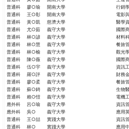
普通科
廖○瑜
開南大學
行銷
普通科
王○彰
開南大學
電影
普通科
黃○凱
慈濟大學
醫學
普通科
尤○茹
義守大學
國際
普通科
林○諺
義守大學
材料
普通科
林○慧
義守大學
餐旅
普通科
林○榆
義守大學
觀光
普通科
陳○薇
義守大學
國際
普通科
伍○宇
義守大學
資訊
普通科
羅○評
義守大學
財務
普通科
廖○柔
義守大學
餐旅
普通科
蘇○錡
義守大學
生物
普通科
賴○愷
義守大學
電機
應外科
呂○瑜
義守大學
資訊
應外科
吳○
義守大學
應用
普通科
王○喆
實踐大學
資訊
普通科
林○
實踐大學
應用