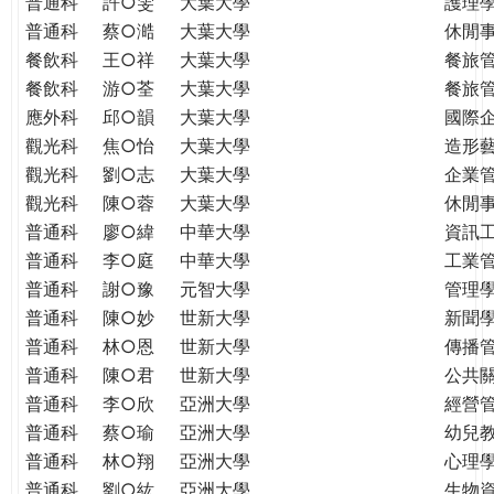
普通科
許○雯
大葉大學
護理
普通科
蔡○澔
大葉大學
休閒
餐飲科
王○祥
大葉大學
餐旅
餐飲科
游○荃
大葉大學
餐旅
應外科
邱○韻
大葉大學
國際
觀光科
焦○怡
大葉大學
造形
觀光科
劉○志
大葉大學
企業
觀光科
陳○蓉
大葉大學
休閒
普通科
廖○緯
中華大學
資訊
普通科
李○庭
中華大學
工業
普通科
謝○豫
元智大學
管理學
普通科
陳○妙
世新大學
新聞
普通科
林○恩
世新大學
傳播
普通科
陳○君
世新大學
公共
普通科
李○欣
亞洲大學
經營
普通科
蔡○瑜
亞洲大學
幼兒
普通科
林○翔
亞洲大學
心理
普通科
劉○紘
亞洲大學
生物