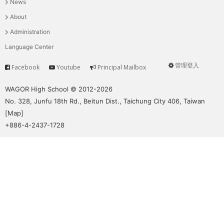
News
選
About
單
Administration
Language Center
管理登入
Facebook
Youtube
Principal Mailbox
Service
User
menu
WAGOR High School © 2012-2026
No. 328, Junfu 18th Rd., Beitun Dist., Taichung City 406, Taiwan
[
Map
]
+886-4-2437-1728