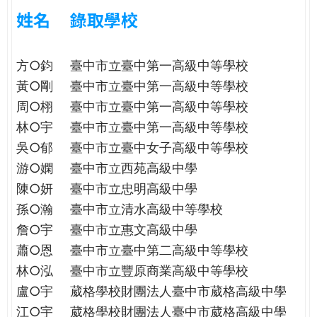
e
際
姓名
錄取學校
葳
r
格。
方○鈞
臺中市立臺中第一高級中等學校
培
e
養
黃○剛
臺中市立臺中第一高級中等學校
具
周○栩
臺中市立臺中第一高級中等學校
國
林○宇
臺中市立臺中第一高級中等學校
際
吳○郁
臺中市立臺中女子高級中等學校
移
動
游○嫻
臺中市立西苑高級中學
力
陳○妍
臺中市立忠明高級中學
的
孫○瀚
臺中市立清水高級中等學校
世
詹○宇
臺中市立惠文高級中學
界
蕭○恩
臺中市立臺中第二高級中等學校
公
民。
林○泓
臺中市立豐原商業高級中等學校
WAGOR
盧○宇
葳格學校財團法人臺中市葳格高級中學
TODAY
江○宇
葳格學校財團法人臺中市葳格高級中學