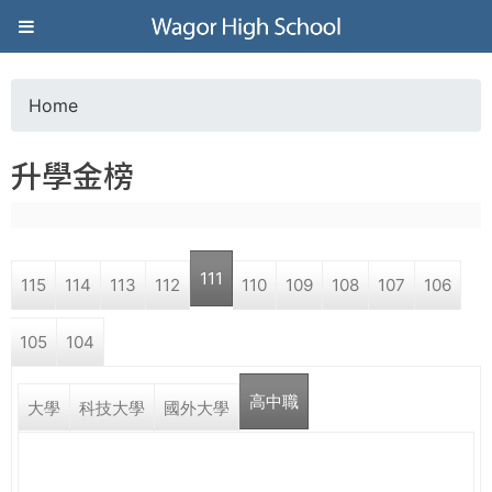
Jump to navigation
葳
格
Home
Y
高
升學金榜
o
級
u
中
111
115
114
113
112
110
109
108
107
106
a
學
105
104
r
葳
高中職
e
大學
科技大學
國外大學
格
國
h
際．
國