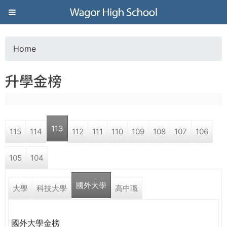
Jump to navigation
葳
格
Home
Y
高
升學金榜
o
級
u
中
113
115
114
112
111
110
109
108
107
106
a
學
105
104
r
葳
國外大學
e
大學
科技大學
高中職
格
國
h
際．
國外大學金榜
國