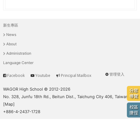
e
際
葳
r
格。
新生專區
主
培
e
News
養
選
具
About
國
單
Administration
際
Language Center
移
動
管理登入
Facebook
Youtube
Principal Mailbox
Service
User
力
的
menu
WAGOR High School © 2012-2026
分眾
世
導覽
No. 328, Junfu 18th Rd., Beitun Dist., Taichung City 406, Taiwan
界
[
Map
]
校區
公
+886-4-2437-1728
捷徑
民。
WAGOR
TODAY