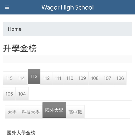
Jump to navigation
葳
格
Home
Y
高
升學金榜
o
級
u
中
113
115
114
112
111
110
109
108
107
106
a
學
105
104
r
葳
國外大學
e
大學
科技大學
高中職
格
國
h
際．
國外大學金榜
國