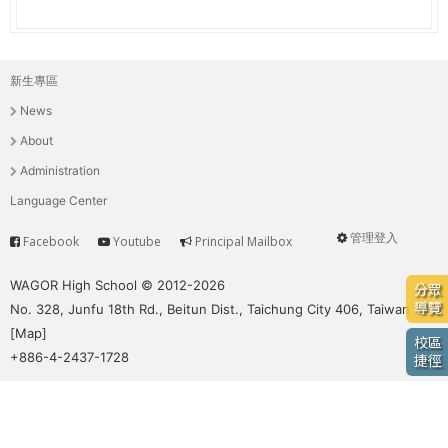
e
際
葳
r
格。
新生專區
主
培
e
News
養
選
具
About
國
單
Administration
際
Language Center
移
動
管理登入
Facebook
Youtube
Principal Mailbox
Service
User
力
的
menu
WAGOR High School © 2012-2026
分眾
世
導覽
No. 328, Junfu 18th Rd., Beitun Dist., Taichung City 406, Taiwan
界
[
Map
]
校區
公
+886-4-2437-1728
捷徑
民。
WAGOR
TODAY