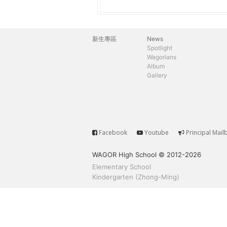
h
際
葳
e
格。
新生專區
News
主
培
Spotlight
r
Wagorians
養
選
Album
具
Gallery
e
國
單
際
移
動
力
Facebook
Youtube
Principal Mail
Service
的
WAGOR High School © 2012-2026
世
Elementary School
界
Kindergarten (Zhong-Ming)
公
民。
WAGOR
TODAY