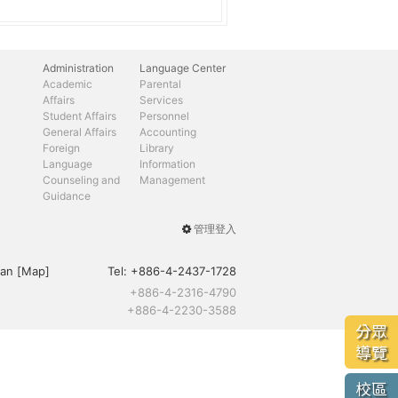
Administration
Language Center
Academic
Parental
Affairs
Services
Student Affairs
Personnel
General Affairs
Accounting
Foreign
Library
Language
Information
Counseling and
Management
Guidance
管理登入
User
menu
an [
Map
]
Tel:
+886-4-2437-1728
+886-4-2316-4790
+886-4-2230-3588
分眾
導覽
校區