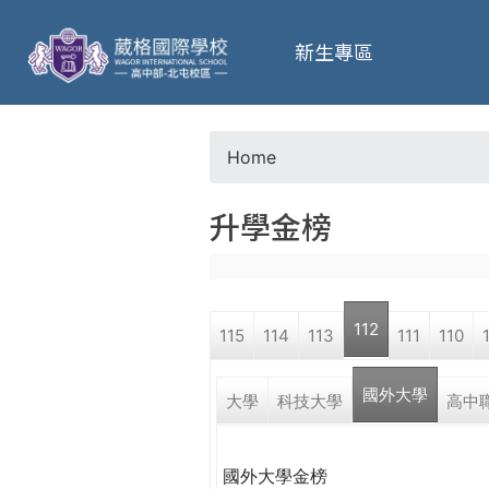
葳
新生專區
格
高
Home
Y
級
升學金榜
o
中
u
學
112
115
114
113
111
110
a
葳
國外大學
r
大學
科技大學
高中
格
國
e
際．
國外大學金榜
國