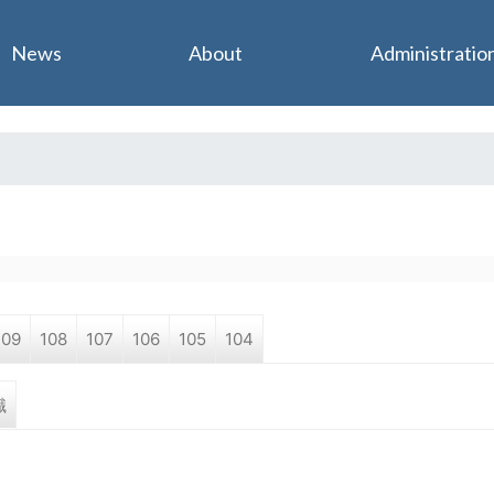
Jump to navigation
News
About
Administratio
109
108
107
106
105
104
職