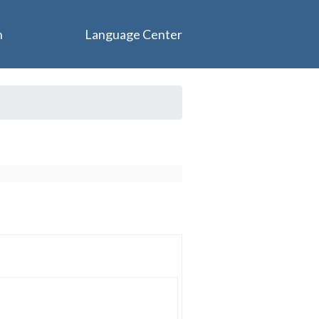
n
Language Center